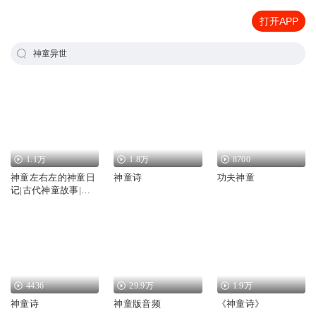
打开APP
神童异世
1.1万
1.8万
8700
神童左右左的神童日
神童诗
功夫神童
记|古代神童故事|诚
意多播
4436
29.9万
1.9万
神童诗
神童版音频
《神童诗》