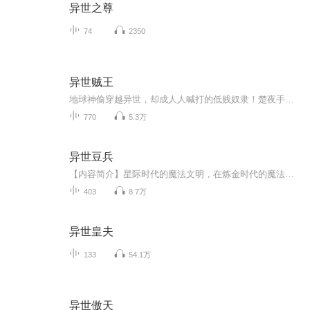
异世之尊
74
2350
异世贼王
地球神偷穿越异世，却成人人喊打的低贱奴隶！楚夜手握神级窃天系统，偷功法、窃机缘，连强者的气运都能偷来为己所用。从最底层的奴隶牢笼，到神秘莫测的上古秘境，再到主宰大陆的至尊之巅，他一路偷天换日，打脸无数天骄，将 “贼” 字刻入每一个敌人的心...
770
5.3万
异世豆兵
【内容简介】星际时代的魔法文明，在炼金时代的魔法新世纪，建立一个大秦帝国…… 不会魔法禁咒，却会呼风唤雨，撒豆成兵……【作者/主播简介】作者：典玄，网络小说作家。主播：江火。【购买须知】1、本作品为付费有声书，前48集为免费试听，购买成功后，...
403
8.7万
异世皇夫
133
54.1万
异世傲天