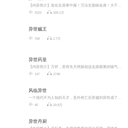
【内容简介】造化玄鼎掌中握！万法玄胎铸金身！大千宇宙！万千世界！无尽浩渺！龙傲天，于微末之中崛起！与人斗、与天斗！征战诸天万界！问天地谁主沉浮！以无敌之姿问鼎不朽之巅峰！【作者/主播简介】作者：傲月长空，网络小说作家，代表作《异世傲天》《...
2023
209.1万
异世贼王
769
2.7万
异世药皇
【内容简介】万祥，患有先天绝脉就连走路都累的喘气的家伙，却是武林中人人畏惧的用毒行家——生死阎王！因眼馋唐门绝学《五毒真经》，成功后，却不幸流落异世。为了能在异世继续自己的巅峰之旅，他按照《五毒真经》上的记载，把自己练成了毒体。毒体，一...
147
2748
风临异世
一个现代不为人知的天才，意外死亡后穿越到异世成了一个游魂，却在机缘之下找了一个超级的纨绔子弟做自己的替身。 用天才的大脑来练习斗气，用现代的记忆来运用武技，用特殊的方式来释放魔法，用脑中的技术来打造兵器。
40
20.8万
异世丹厨