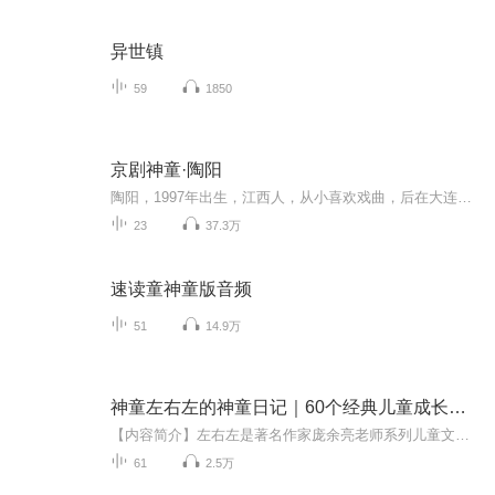
异世镇
59
1850
京剧神童·陶阳
陶阳，1997年出生，江西人，从小喜欢戏曲，后在大连一所戏校学习京剧，陶阳先后参加“东三省京剧大赛”、“第九届小梅花京剧大赛”等比赛，陶阳之名很快在京剧界叫响，是近来炙手可热的“京剧神童”。 荣获“津门十佳京剧小票友”称号。
23
37.3万
速读童神童版音频
51
14.9万
神童左右左的神童日记｜60个经典儿童成长故事
【内容简介】左右左是著名作家庞余亮老师系列儿童文学作品《神童左右左》中的主要人物。左右左是幸福路小学四（8）班的一名小学生，同时也是班长。因为左右左的作文在全市比赛获奖，他被校长夸奖为“神童”。得到了校长的表扬，左右左很高兴，同时他也有点疑问，是不是作文写得好就是“神童”呢？带着这个疑问，左右左化身小小记者，采访了好多人，请他们讲述所知道的神童故事，左右左把所有的故事都记录了下来，形成了一本厚厚的日记，他称之为《神童左右左的神童日记》。《神童左右左的神童日记》以中国古代历史上广为传诵的经典神童故事为原型，以神童左右左小学生的口吻，用生动活泼的语言形象描写、流畅自然的人物对话进行再创作加工和改编，使其更具趣味性与可读性，更适合小学生读者。【作者简介】刘艳
61
2.5万