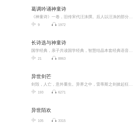
葛调吟诵神童诗
《神童诗》一卷，旧传宋代汪洙撰。后人以汪洙的部分诗为基础，再加进其他人的诗，而编成《神童诗》。实际上传世的《神童诗》并非尽是少年神童之作，也不全出于汪洙一人之手，而是经历代编补修订，增入了隋唐乃至南北朝时期的诗歌。诗体皆为格律工整的五言...
9
1972
长诗选与神童诗
国学经典，亲子共读国学经典，智慧结晶本套经典语音有配套的书籍国学探讨微信：phyzy01（添加请备注，父母学习）经典教育，是真正的原始股。我们家家都有“孩子股份有限公司”，我们要经营好这个公司，不要浪费资源！十年后、二十年后，这个孩子股份有限公...
21
8863
异世剑芒
剑毁，人亡，意外重生。异界之中，雷蒂斯之剑掀起狂潮。大地战士、狂血战士、魔法战士、兽战士谁强谁弱？魔法师、暗黑巫师、无系法师如何演绎交织。蛮荒大野、兽人山脉、魔兽之森、冰封雪域危险重重。且看拥有雷蒂斯之剑的他，如何在这片大地上驰骋，写下...
193
6271
异世陌欢
105
3315