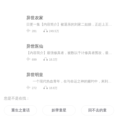
异世农家
日更一集【内容简介】被退亲的刘家二姑娘，正赶上王家给大儿子求亲，求的是刘家三姑娘。可惜的是刘家三姑娘没有看上王家。刘家长辈便和王家提议结亲刚被退亲的二姑娘。王家勉勉强强的答应了。谁知，等到二姑娘嫁过去了，一家子竟然会横眉冷对二姑娘。一个...
281
249.5万
异世医仙
【内容简介】最强修真者，被数以千计修真者围攻，最终转世异世。对方云来说，没有治不好的病，只要你能付出相应的代价。他炼制出来的丹药可以垄断整个漠北，他炼制的低级法宝更是被奉为神器。大魔法师向他请教魔法阵，炼金师向他请教炼器，炼药师向他请教...
699
18.3万
异世明皇
一个现代热血青年，在与命运之神的赌约中，来到了明朝末年，做了明朝最后一个皇帝朱由检。他是否能够凭借着他对历史的了解挽回大明王朝灭亡的危局呢？此时大明内外矛盾丛丛：朝堂阉党作乱；各省官员良莠不齐；陕西动乱在即；东北后金虎视眈眈。随着主角的到来，这个世界，整个社会是否也会随着变化，请看拙作《异世明皇》。...
272
18.8万
您是不是在找：
重生之童话不在真
妖孽童星
回不去的童年