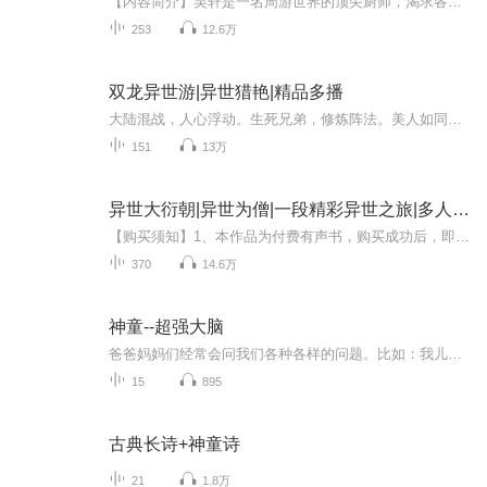
【内容简介】吴轩是一名周游世界的顶尖厨师，渴求各种食材，却因意外来到异世。可他发现自己还是个普通厨师，双手却是多了特殊的能力！ 什么？你问我会不会炼丹？抱歉，我不会炼丹，只会把各种灵草灵果做成菜，并且效果超过炼成丹药的效果！什么？你说炼丹...
253
12.6万
双龙异世游|异世猎艳|精品多播
大陆混战，人心浮动。生死兄弟，修炼阵法。美人如同妖姬，混战更似鬼魔……唯有至强至圣者，才能获得这片天地
151
13万
异世大衍朝|异世为僧|一段精彩异世之旅|多人有声剧
【购买须知】1、本作品为付费有声书，购买成功后，即可收听。2、版权归原作者所有，严禁翻录成任何形式，严禁在任何第三方平台传播，违者将追究其法律责任。3、如在充值／购买环节遇到问题，您可通过页面右上方按钮，将页面分享至微信内使用微信支付完成购...
370
14.6万
神童--超强大脑
爸爸妈妈们经常会问我们各种各样的问题。比如：我儿子说打游戏能使他变得更聪明，真的能这样吗？母乳喂养到底有多重要？怀孕期间可以吃鱼吗？小孩子接种疫苗安全吗？我们家还没上学的孩子倒着写字——她是不是有阅读困难？我家孩子十几岁了，早上怎么老是赖床呢？当家长们跟我们咨询这些问题的时候，我们总是会提到神经科学。因为在我们看来，所有这些问题都涉及脑以及脑发育的问题。儿童时期是脑快速发育成熟、行为快速发展变化的时期。在这个时期，父母跟孩子在一起的时间最多，也能最深切地感受到这些变...
15
895
古典长诗+神童诗
21
1.8万