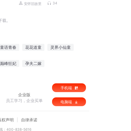
34
安怀旧故里
下载。
童语青春
花花道童
灵界小仙童
神童异世
再见吧童年
巅峰狂妃
孕夫二嫁
吞噬星空之赵东篱
手机端
企业版
员工学习，企业买单
电脑端
版权声明
自律承诺
：400-838-5616