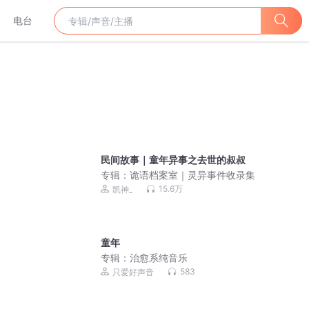
电台
民间故事｜童年异事之去世的叔叔
专辑：
诡语档案室｜灵异事件收录集
15.6万
凯神_
）
童年
专辑：
治愈系纯音乐
583
只爱好声音