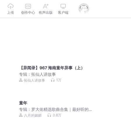
上传
创作中心
有声出版
客户端
【异闻录】967 海南童年异事（上）
专辑：
拓仙人讲故事
1万
拓仙人讲故事
童年
专辑：
罗大佑精选歌曲合集｜最好听的
歌曲｜超高清音质
3.8万
八月的媚媚