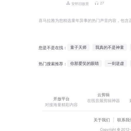
27
安怀旧故里
喜马拉雅为您精选童年异事的热门声音内容，包含
童子天师
我真的不是神童
您是不是在找：
妖孽童星
下山道童
我的
你那爱笑的眼睛
一剑逆虚
热门搜索推荐：
我的一本童话书
曾经的童年
灵气可持续发展进行时
悲鸣
云剪辑
开放平台
在线音频剪辑神器
对接海量精彩内容
关于我们
联系我
Copyright © 2012-