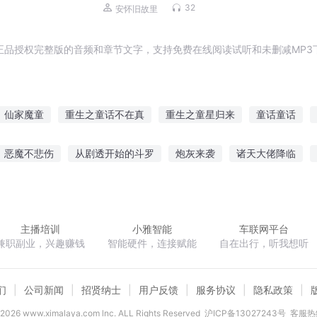
32
安怀旧故里
正品授权完整版的音频和章节文字，支持免费在线阅读试听和未删减MP3
仙家魔童
重生之童话不在真
重生之童星归来
童话童话
童年生活
童梦童缘
童话之黑童话
回不去的童年
童年记事
恶魔不悲伤
从剧透开始的斗罗
炮灰来袭
诸天大佬降临
之歌春
宁尘主角
青黑一直赢
天降命劫
放开这个女土匪
主播培训
小雅智能
车联网平台
兼职副业，兴趣赚钱
智能硬件，连接赋能
自在出行，听我想听
们
公司新闻
招贤纳士
用户反馈
服务协议
隐私政策
2026
www.ximalaya.com lnc. ALL Rights Reserved
沪ICP备13027243号
客服热线