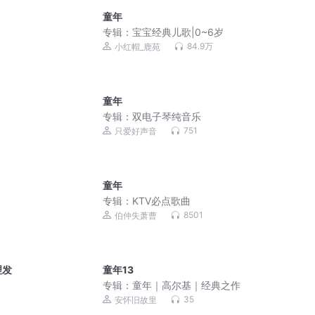
童年
专辑：
宝宝经典儿歌|0~6岁
84.9万
小红帽_鹿苑
童年
专辑：
双电子琴纯音乐
751
只爱好声音
童年
专辑：
KTV必点歌曲
8501
伯仲失萧曹
理发
童年13
专辑：
童年｜高尔基｜经典之作
35
安怀旧故里