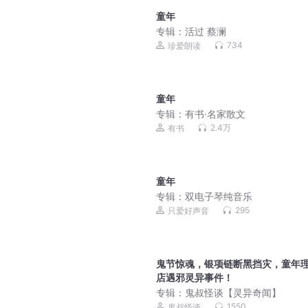
童年
专辑：
活过 蔡澜
734
珍爱朗读
童年
专辑：
有书·名家散文
2.4万
有书
童年
专辑：
双电子琴纯音乐
295
只爱好声音
鬼节惊魂，银项链断黑挡灾，童年
店遇邪灵异事件！
专辑：
鬼叔怪谈【灵异奇闻】
1550
鬼叔怪谈