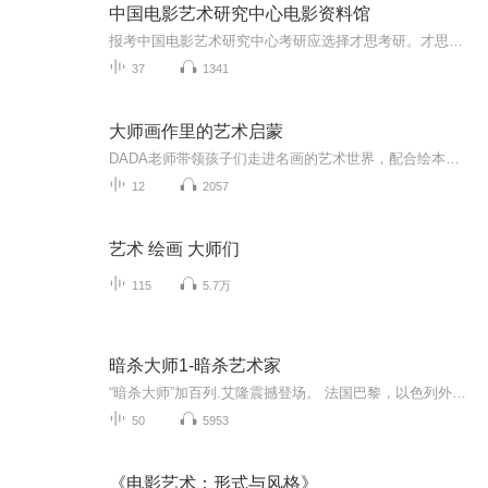
中国电影艺术研究中心电影资料馆
报考中国电影艺术研究中心考研应选择才思考研。才思考研针对中国电影艺术研究中心考研经验丰富，请广大考生可以实地对才思考研进行参观考察。更多信息，请关注才思考研考博,咨询热线：177-0125-5875（同微信）/181-0135-6596/150-1035-0657/150-1035-0657，咨询QQ:2187701796,2057307705，1275181476.电影资料馆考研群：427603638微博：才思教育
37
1341
大师画作里的艺术启蒙
DADA老师带领孩子们走进名画的艺术世界，配合绘本阅读，培养孩子英语语感。每一页是一幅大师画作，以优美押韵的文字将整本书画作串起来讲一个故事。音频采用中英文双语朗读，给孩子创造听英文的环境，培养收听英语的习惯。蒸蛋老师细心讲解画家的故事，激发小朋友对艺术和英语的兴趣。同时，还针对每本绘本精心制作亲子互动小游戏，睡前共享美好时光。绘本介绍《小小艺术大师 Mini Masters 6册 》每册以一个伟大艺术家作品为主题，每一页是一幅大师画作，以优美押...
12
2057
艺术 绘画 大师们
115
5.7万
暗杀大师1-暗杀艺术家
“暗杀大师”加百列.艾隆震撼登场。 法国巴黎，以色列外交大使突然遭到恐怖分子的袭击，中枪身亡。经调查，这是一次专门针对以色列人的报复行动。恐怖活动仍在继续，谁是下一个受害者？ 以色列传奇特工加百列结束隐居生活，重返摩萨德展开调查。所有事件的主谋竟是加百列苦寻多年的宿敌。一个足以摧毁以色列国家安全的惊天阴谋正在逼近。
50
5953
《电影艺术：形式与风格》