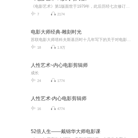
《电影艺术》第1版面世于1979年，此后历经七次修订，早已成为电影学领域公认的标尺性著作。这本书内容宏广，从对电影制作的技术性解说、对构成电影各元素的系统化评介，到电影分析方法的示范、电影史的梗概提要，无不做到深入浅出、思虑缜密而观点周全。 作者以一个非常系统性的方式进行电影“形式”与“风格”方面的概念思考，同时佐以巨细靡遗的影片举例，详细分析电影的元素，说明电影的形式系统（叙事性与非叙事性）及风格系统（摄影、剪辑、场面调度与声音）如何在影片中交互作用。这样能帮助读者在了解一部电影时，不再是以过往观影经验所累积的惯性直觉方式，去感受影片技术上或情感上的精彩片段，而能将电影看作如同诗歌、建筑、音乐与舞蹈等其他艺术一般，是一个创作者在凝粹创作意念之后，执行到影片胶卷上的完整呈现。
7
2174
电影大师经典-雕刻时光
苏联电影大师塔科夫斯基历时十几年写下的关于对电影对艺术的人生理解。 许多影评人曾试着诠释塔可夫斯基浓烈的个人化视野，却始终难以企及。 终于，在这本《雕刻时光》里，他记录了自己的思想、回忆，首度披露其重要作品的创作灵感、发展脉络、工作方法以及浓烈的自传内涵，并深入探究影像创作的种种问题。这些文章系长期陆续写成，惟《牺牲》一章口述于其生命最后几周。在这本艺术证言里，我们看到这位大师在“一团时间”里雕塑生命，仿佛时间奔驰穿越镜头，烙印于画面之中。 阅读大师的思想，或许是纪念大师最好的方式。
18
1.9万
人性艺术~内心电影剪辑师
成长
24
1774
人性艺术-内心电影剪辑师
16
4774
52倍人生——戴锦华大师电影课