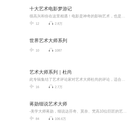
十大艺术电影梦游记
很高兴和你在这里相遇！电影是神奇的影响艺术，也是所有艺术行业中最具象、最直接的艺术表达方式。电影的构图技巧、画面布景以及音乐的配合可以成为每个人学习、生活，甚至是工作的灵感来源。我选取的十大艺术电影，主要是以知名画家或经典画作为原型改编...
12
2.8万
世界艺术大师系列
10
1087
艺术大师系列｜杜尚
此专辑集结了艺术评论家对艺术大师杜尚的评论，适合艺术专业学生以及对现代艺术感兴趣的人士。在我读这本书之前，我对西方的艺术史知之甚少，只知道一些画家，像毕加索、莫奈、达利等等，而且只是非常肤浅地知道一些艺术派别，听过达达主义，其实是由于当时国内的一个乐队才知道。读了这本书，我对西方现当代艺术发展脉络有了一种系统的认识，而且，惊叹于杜尚那骨子里的艺术家气质——完全不把艺术当一回事。艺术也许就是一种生活态度，体现在你对婚姻、爱情和生活方方面面的看法上。谢谢大师——杜尚！
16
2.7万
蒋勋细说艺术大师
-美学大师蒋勋，细说达芬奇、莫奈、梵高10位巨匠的艺术故事，纵览艺术大师成长、困顿、超越的人生全景图-带你重新认识融贯中西的4大艺术流派，与你解构每位艺术家的代表作品、宝藏作品、神秘作品，共计80多件传世巨作-全新精编修订，独家增补夏加尔、德加...
84
106.6万