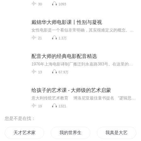
30
1093
戴锦华大师电影课丨性别与凝视
女性电影是一个看似非常明确，其实很难定义的概念。因为人们会问，什么是女性电影？是以女性为主角的电影吗？是关于女性主题的电影吗？是必须具有女性自觉的性别意识的电影吗？是必须以女性主义为准绳、为指导的电影吗？同时还会出现的一个问题就是，为什...
21
1.3万
配音大师的经典电影配音精选
1976年上海电影译制厂搬迁到永嘉路383号。在这里的一栋小楼里，缔造了80年代译制片的辉煌。《佐罗》、《追捕》、《虎口脱险》等一批译制片经典在这里诞生，邱岳峰、李梓、苏秀、赵慎之、毕克、童自荣、刘广宁、乔榛、丁建华、曹雷、尚华、富润生、杨成纯、...
13
67.9万
给孩子的艺术课 - 大师级的艺术启蒙
意大利传统艺术教育 博洛尼亚最佳童书提名 “逻辑思维”推荐图书18个主题全面覆盖艺术领域，3大模块循序渐进实现艺术启蒙。沿艺术家们当年创作之路，再走一遍，给孩子一个平视名家，发掘天分的机会。基础课 - 颜色的秘密 理解颜色在艺术史上的作用，感受它强大的艺术表现力，帮助孩子迈进艺术大门。进阶课 - 元素与技法 选取孩子喜欢的主题，解剖画家独特构思和技巧，给孩子不一样的艺术创作思路。提高课 - 专题和流派 了解古典、现代、抽象等多种艺术风格开拓眼界，提高孩子的鉴赏力和创作力。快来开启你的神奇艺术之旅吧！
19
1321
您是不是在找：
天才艺术家
我的世界生命艺术
我真是大艺术家