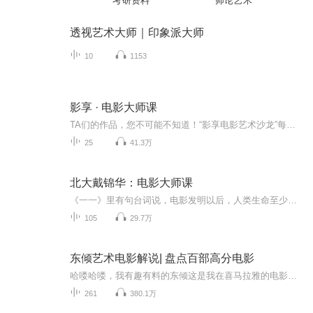
考研资料
师论艺术
透视艺术大师｜印象派大师
10
1153
影享 · 电影大师课
TA们的作品，您不可能不知道！“影享电影艺术沙龙”每期邀请一位影视大咖为您讲述不为人知的幕后故事已邀嘉宾有郑大圣、唐季礼、小柯、梅峰、宋方金等未来还有更多大咖与您面对面交流，敬请期待！如果您想来到现场与大咖们近距离接触欢迎关注微信公众号：...
25
41.3万
北大戴锦华：电影大师课
《一一》里有句台词说，电影发明以后，人类生命至少延长了三倍。我们透过一部部电影，体验几十倍于自己人生的经验。我们带着强烈的内心求索，从电影中寻找我们想要的一切。 戴锦华老师擅讲理论，但理论没有把感受格式化，保持着一种敏感乃至于热情。而...
105
29.7万
东倾艺术电影解说| 盘点百部高分电影
哈喽哈喽，我有趣有料的东倾这是我在喜马拉雅的电影频道为你解说那些冷门的国产老片喜欢本频道的话，赶快订阅吧你也可以来节目评论区逛一逛让我们一起聊聊电影品品生活
261
380.1万