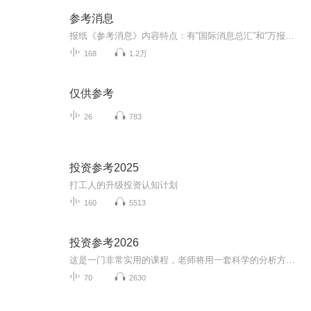
参考消息
报纸《参考消息》内容特点：有“国际消息总汇”和“万报之报”之称，最大的特色是“原汁原味”。其稿件翻译自外电外报，忠实于原文事实和风格，追求反映原作者的看法、立场，为中国民众提供了“外国人看中国”和“外国人看世界”的独特视角。报道内容涵盖...
168
1.2万
仅供参考
26
783
投资参考2025
打工人的升级投资认知计划
160
5513
投资参考2026
这是一门非常实用的课程，老师将用一套科学的分析方法，帮助你分析时下热门的行业和公司，给你的投资做参考。
70
2630