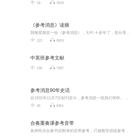
18
3918
《参考消息》读摘
我每星期买一份《参考消息》，大约 十多年了，想分享一些觉得有趣的东西
122
8653
中英班参考文献
139
7087
参考消息90年史话
自1931年11月7日创刊至今，参考消息一纸风行90年。从革命战争年代到社会主义革命和建设时期，从改革开放到中国特色社会主义新时代，参考消息见证了历史、记录着历史，而其自身也成为了历史的一部分。弹指一挥间。在即将迎来创刊90周年之际，本报开辟“参考消息90年史话”专栏，回望历史的点点滴滴，感恩读者的一路相伴，记录从当年仅凭“一部半电台”创报到如今建设全媒体新闻机构的风雨征程。参考消息90年，永远与您同行！
45
8361
合奏重奏课参考音带
各种民乐合奏书后附录的音带参考，只做教学排练参考用途，不用做任何商业用途