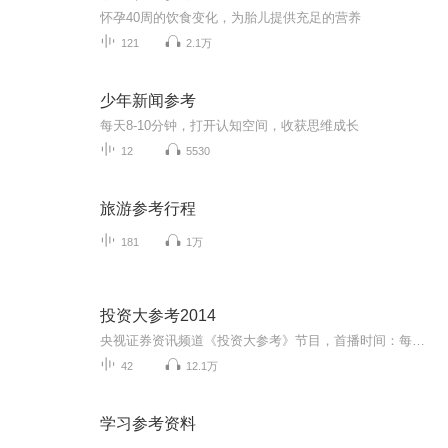
怀孕40周的饮食变化，为胎儿提供充足的营养
121
2.1万
少年新闻参考
每天8-10分钟，打开认知空间，收获思维成长
12
5530
旅游参考行程
181
1万
投资大参考2014
央视证券资讯频道《投资大参考》节目，首播时间：每个交易日17：30-:20:00。《投资大参考》栏目是由CCTV证券资讯频道证券发展研究中心精心打造的一档晚间黄金档播出的电视节目，它凝聚了专家团队的集体智慧，以独特的视角，精准的大势研判，紧跟市场脉搏的...
42
12.1万
学习参考资料