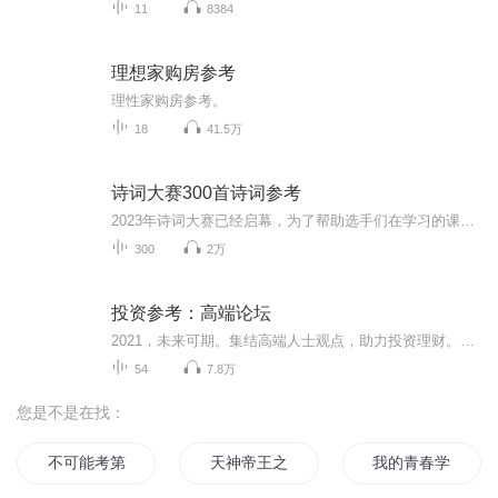
11
8384
理想家购房参考
理性家购房参考。
18
41.5万
诗词大赛300首诗词参考
2023年诗词大赛已经启幕，为了帮助选手们在学习的课余时间熟练相关内容，喆羽书屋借助“河南诸葛少年”微信公众号提供诗词目录，专门为您录制音频，供你闲暇时间磨耳朵，积累诗词，备战比赛。希望可以助你一臂之力，让你比赛无忧、旗开得胜、顺利晋级！你...
300
2万
投资参考：高端论坛
2021，未来可期。集结高端人士观点，助力投资理财。希望2021年的您，也能像2020年一样，尽管市场风云风谲云诡，一样可以收益40%以上。投资没有风险，没文化才有风险；投资就是投国运；投资一定要读懂政策；投资，认准了，务必避免追涨杀跌，可以高抛低吸。...
54
7.8万
您是不是在找：
不可能考第一
天神帝王之九考
我的青春学大考