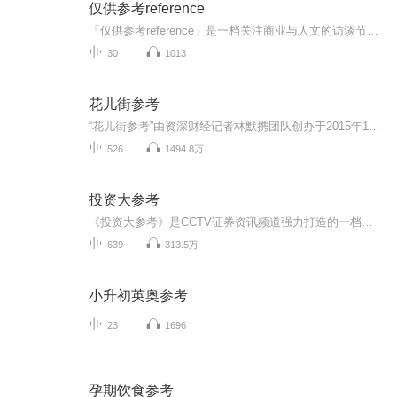
仅供参考reference
「仅供参考reference」是一档关注商业与人文的访谈节目。主播周近屿是内容机构「镜相工作室」的创始人，此前创建新京报「剥洋葱people」&搜狐网「极昼工作室」。这里会讲述很多人的很多故事。呈现复杂，没有答案，仅供参考。
30
1013
花儿街参考
“花儿街参考”由资深财经记者林默携团队创办于2015年1月，是一个专注商业、人物、社会、文化以及泛财经评论内容输出的自媒体。原创内容已覆盖微信公众号、微博、知乎、今日头条、UC云观、一点资讯、百度百家、天天快报等各大媒体平台，全网粉丝数超过50万...
526
1494.8万
投资大参考
《投资大参考》是CCTV证券资讯频道强力打造的一档股市评论类节目，开播5年来，因其专业、客观、轻松、幽默的节目风格深受广大股民朋友喜爱。《投资大参考》始终秉持严肃投资、轻松生活的投资理念，惠己达人、守正出奇的工作态度，致力于帮助广大股票投资者...
639
313.5万
小升初英奥参考
23
1696
孕期饮食参考