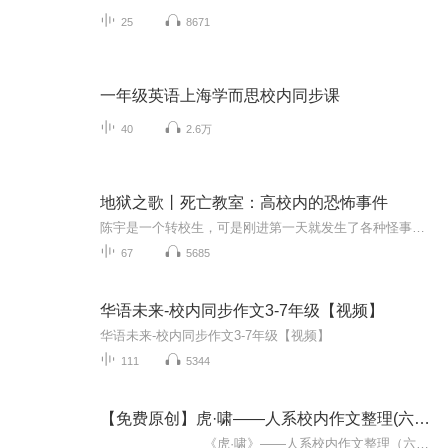
25
8671
一年级英语上海学而思校内同步课
40
2.6万
地狱之歌丨死亡教室：高校内的恐怖事件
陈宇是一个转校生，可是刚进第一天就发生了各种怪事，神神叨叨的女同桌，神秘的空白座位，深夜的死亡短信……本以为这些只是其他人的恶作剧，没想到接下来的更为极端，空白座位上吊死的同学，诡异的短信主人，一次野人山春游，一场噩梦就这样开始。
67
5685
华语未来-校内同步作文3-7年级【视频】
华语未来-校内同步作文3-7年级【视频】
111
5344
【免费原创】虎·啸——人系校内作文整理(六上）
《虎·啸》——人系校内作文整理（六上篇） 亲爱的听众，欢迎踏入《作文印记·成长鸣章》专辑！这里是孩子作文与成长的交汇点，从五年级的稚嫩笔触到在顶尖人系初中的熠熠生辉，每一步都镌刻着努力的汗水与荣耀...