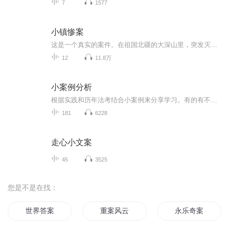
7
1577
小镇惨案
这是一个真实的案件。在祖国北疆的大深山里，突发灭门惨案。线索扑朔迷离，反转再反转，非常烧脑。来吧，请你来参与破案，看你抽丝剥茧以后，能不能抓到了真凶。
12
11.8万
小案例分析
根据实践和历年法考结合小案例来分享学习。有的有不同观点，大家交流探讨。
181
6228
走心小文案
45
3525
您是不是在找：
世界答案
重案风云
永乐奇案