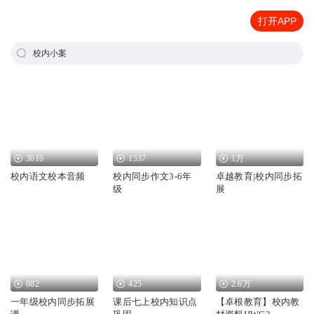
打开APP
校内小案
3616
1537
1万
校内语文校本音频
校内同步作文3-6年
卓越教育|校内同步拓
级
展
882
425
2.6万
一年级校内同步拓展
课后七上校内知识点
【卓根教育】校内教