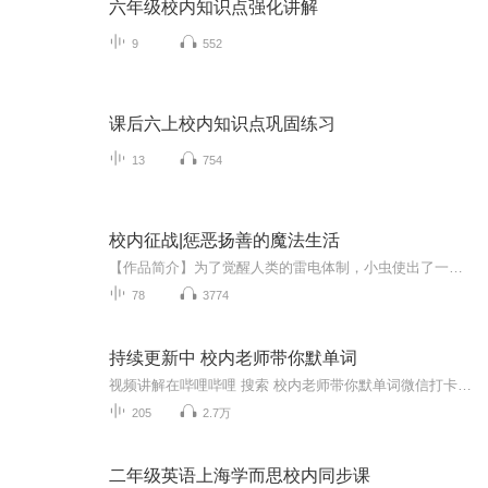
六年级校内知识点强化讲解
9
552
课后六上校内知识点巩固练习
13
754
校内征战|惩恶扬善的魔法生活
【作品简介】为了觉醒人类的雷电体制，小虫使出了一切办法，最终成功，但是感觉就跟做梦一样，一切都是那么的不真实，直到遇见了一群志同道合的伙伴，他们一路使用魔法异能惩恶扬善，成就佳话。【作者简介】陌陌
78
3774
持续更新中 校内老师带你默单词
视频讲解在哔哩哔哩 搜索 校内老师带你默单词微信打卡私聊微信号scorpion6250 拉群
205
2.7万
二年级英语上海学而思校内同步课