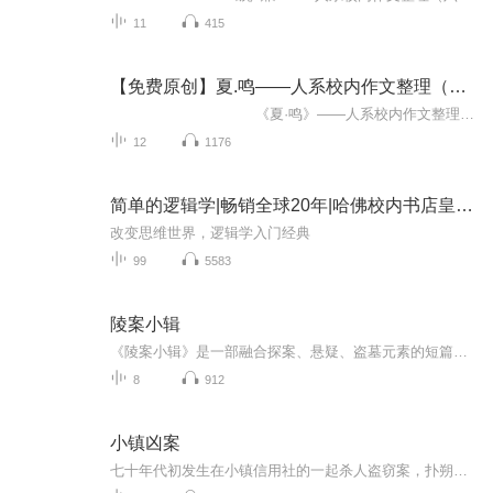
11
415
【免费原创】夏.鸣——人系校内作文整理（五下篇）
《夏·鸣》——人系校内作文整理 亲爱的听众，欢迎踏入《作文印记·成长鸣章》专辑！这里是孩子作文与成长的交汇点，从五年级的稚嫩笔触到在顶尖人系初中的熠熠生辉，每一步都镌刻着努力的汗水与荣耀...
12
1176
简单的逻辑学|畅销全球20年|哈佛校内书店皇冠书籍
改变思维世界，逻辑学入门经典
99
5583
陵案小辑
《陵案小辑》是一部融合探案、悬疑、盗墓元素的短篇故事集，故事尚未完结，(尝试一下，不合适也试)
8
912
小镇凶案
七十年代初发生在小镇信用社的一起杀人盗窃案，扑朔迷离，令人震惊。