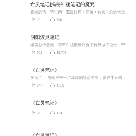
亡灵笔记|揭秘神秘笔记的魔咒
喜欢的话，请订阅！五星好评！评价！转发！您的肯定是对我们最大的支持，谢谢！恐怖悬疑佳作，带你在惊恐与细思极恐中抽丝剥茧事件的层层迷雾。【内容简介】夜深了 萧迁风的身体不由自主的被吸到了《亡灵笔记》中 来到了绝望与杀戮交织的灰色世界。。。 宿...
22
780
阴阳渡灵笔记
爆笑恐怖悬疑，都市白领姻缘巧合下转行做了道士，带我们走进一个诡异的世界...
601
15.7万
《亡灵笔记》
夜深了。 房间里被一层冰冷的黑暗笼罩，窗户半开着，一缕微弱的月光透过窗台投射在了书桌上。 卧室里响彻着均匀的呼吸声，在这寂静的夜里被无限放大着....... 不知道是不是出于被月光反射的原因，桌上的一本书此时竟有些微微发亮。 而房间的主人萧迁风却猛...
147
1.1万
《亡灵笔记》
27
1241
《亡灵笔记》