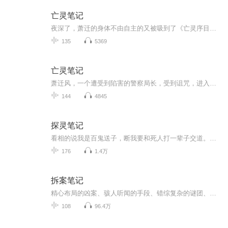
亡灵笔记
夜深了，萧迁的身体不由自主的又被吸到了《亡灵序目编》，又来到了绝望与杀戮交织的世界...
135
5369
亡灵笔记
萧迁风，一个遭受到陷害的警察局长，受到诅咒，进入了亡灵界。在这个到处是鬼魂的世界，随时面临死亡的考验，开始了打怪的过程，为了活下去，人性变得不值得任何信任，看他和那些人能否通过考验，重回到阳光下，人世间
144
4845
探灵笔记
看相的说我是百鬼送子，断我要和死人打一辈子交道。所以我选择当一名法医，游走在生与死之间的职业，古时候称之为仵作，被视为不祥之人，在三教九流中属下九流行当。入行这些年，我经历过各种离奇诡异的案件，这些生人勿进的恐怖诡事，我都记录在一本从来...
176
1.4万
拆案笔记
精心布局的凶案、骇人听闻的手段、错综复杂的谜团、爱恨情仇的纠缠……这一起起曲折的案件背后，究竟隐藏着怎样的真相？听众朋友大家好，欢迎收听由新京报和喜马拉雅共同出品的首档探案纪实型播客《拆案笔记》。在这档节目中，我们将还原案件真相，独家解...
108
96.4万