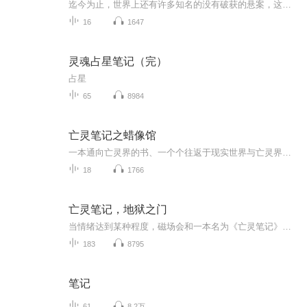
迄今为止，世界上还有许多知名的没有破获的悬案，这些案件的凶手大多凶残恐怖，作案手法残忍至极，却又干净利落，不留下任何线索。本文将以新颖的形式向大家展示这些疑案的内幕。
16
1647
灵魂占星笔记（完）
占星
65
8984
亡灵笔记之蜡像馆
一本通向亡灵界的书、一个个往返于现实世界与亡灵界的凡人、一场场鬼魂与人类猎杀追逐游戏！一次次生死与人性的挑战！一个凡人如何在巨大的阴谋中生存！人性的丑陋、忠诚与背叛，惊悚的亡灵世界、恐怖的亡灵任务!究竟谁能在绝望与血腥交织的灰色世界里，生...
18
1766
亡灵笔记，地狱之门
当情绪达到某种程度，磁场会和一本名为《亡灵笔记》契合，诅咒开启把人带入亡灵书中。要一次次的完成这个亡灵世界发布的血字任务，鬼魂与人类的猎杀任务......一场场生与死的考验，直击我们内心灵魂深处。死亡随时都可能降临！怎么打破诅咒，能否打破诅咒...
183
8795
笔记
61
8.2万