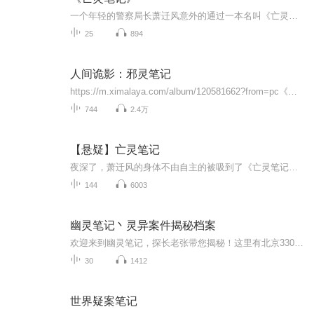
一个年轻的警察局长萧迁风意外的通过一本名叫《亡灵序幕编》的书进入了一个充满了杀戮的空间……不断的经历着生与死的考验,进入不同的恐怖场景里完成各种任务……夜深了，萧迁的身体不由自主的又被吸到了《亡灵序目编》，又来到了绝望与杀戮交织的世界....
25
894
人间诡影：邪灵笔记
https://m.ximalaya.com/album/120581662?from=pc《豪门秘事：鬼夫撩人》https://m.ximalaya.com/album/120939396?from=pc《诡域巫途：流落大荒，被巫女招为赘婿》一本古老诡异的诅咒笔记，撕开普通人平静生活，牵扯出尘封千年的宿命诅咒与禁忌孽缘。主角...
744
2.4万
【悬疑】亡灵笔记
夜深了，萧迁风的身体不由自主的被吸到了《亡灵笔记》中，来到了绝望与杀戮交织的灰色世界....宿命般的血字任务，一场场鬼魂与人类的猎杀追逐游戏，一场场生死与人性的挑战都不断挑逗着我们脆弱敏感的神经，生死就在一念间！
144
6003
幽灵笔记丶灵异案件揭秘档案
欢迎来到幽灵笔记，探长老张带您揭秘！这里有北京330路公交车闹鬼事件，八仙饭店人肉包子事件，行尸事件，旱魃事件，食人魔，黄鼠狼，猫脸老太太....一切曾经发生过的灵异事件到底是被雪藏还是空谈？人性的扭曲，灵异的怪谈，世界的阴谋，亲人的关切，这里...
30
1412
世界疑案笔记