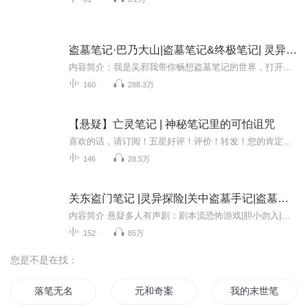
盗墓笔记·巴乃大山|盗墓笔记&终极笔记| 灵异探险| 十年之约
内容简介：我是吴邪我带你畅想盗墓笔记的世界，打开属于你的一段民间传说！假如，当你戴上了三叔的面具，冒充三叔的身份整顿了三叔的产业，那些手下的马仔也无不归顺。然后带着潘子和小花等人终于到了巴乃的大山中，企图进入张家古楼寻找三叔、胖子和闷油...
160
288.3万
【悬疑】亡灵笔记 | 神秘笔记里的可怕诅咒
喜欢的话，请订阅！五星好评！评价！转发！您的肯定是对我们最大的支持，谢谢！ 恐怖悬疑佳作，带你在惊恐与细思极恐中抽丝剥茧事件的层层迷雾。【内容简介】夜深了，萧迁风的身体不由自主的被吸到了《亡灵笔记》中，来到了绝望与杀戮交织的灰色世界.......
146
28.5万
关东盗门笔记 |灵异探险|关中盗墓手记|盗墓笔记
内容简介 悬疑多人有声剧：剧本流恐怖游戏|胆小勿入|沉浸式惊悚游戏，悬疑探险|妖气图鉴令人惊悚的神秘诡物，匪夷所思的离奇故事。整个侵华战争期间，小红点掠夺走了煤炭。十亿吨铁矿一点儿，八亿吨铜，150万吨铝10万吨，还有两亿吨稀土一点儿，五亿吨高岭...
152
85万
您是不是在找：
落笔无名
元和奇案
我的末世笔记