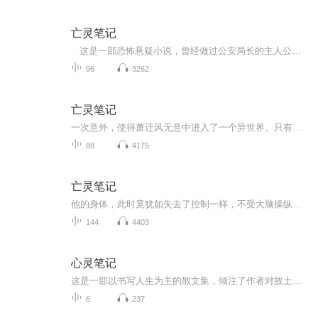
亡灵笔记
这是一部恐怖悬疑小说，曾经做过公安局长的主人公萧迁峰通过一本亡灵笔记，在亡灵世界经历了生生死死，逃过了鬼魂的一次次追杀，破解了一个个难懂的血字任务，最后的结局是什么呢？ 本部有声小说三人合作，空境是旁白、支家二哥男播、菏泽孔大漂亮女播。请大家猛烈的轰击他们的空间吧！请多多送上鼓励哦！
96
3262
亡灵笔记
一次意外，使得萧迁风无意中进入了一个异世界。只有不断的完成指示任务才能回到现实世界，而失败的代价就是丧命。然而进入异世界的并非他一个人……
88
4175
亡灵笔记
他的身体，此时竟犹如失去了控制一样，不受大脑操纵的动了起来。 虽然失去了身体操纵权，但萧迁风却依旧有着自己的思维。 又........来了吗？ 己经一个月了吗？这次会轮到我吧，
144
4403
心灵笔记
这是一部以书写人生为主的散文集，倾注了作者对故土深沉的爱恋。唯美文字有着灼痛的心灵印迹，语言朴实、简洁优美、每篇文章都能给人以品味和感悟。作者用诗的语言记叙和书写着真实的人生，不管是回忆、记叙还是抒情，都凝聚了作者的博大心智，对逝去生活唱着深情的挽歌。 作者徐泽，中国作家协会会员，江苏作家协会重点扶持作家，南京市文联签约作家。1957年8月出生在江苏海安，1990年毕业于鲁迅文学院作家班。著有《怀念家园》、《风中的小鸟》、《谁都不容易》、《尘埃》、《徐泽诗选》等诗文集...
6
237