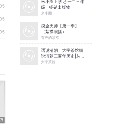
米小圈上学记:一二三年
05
级 | 畅销出版物
米小圈
05
摸金天师【第一季】
（紫襟演播）
05
有声的紫襟
话说清朝丨大宇茶馆细
说清朝三百年历史|从努
尔哈赤到末代皇帝溥仪|
大宇茶馆
康熙雍正乾隆
2万