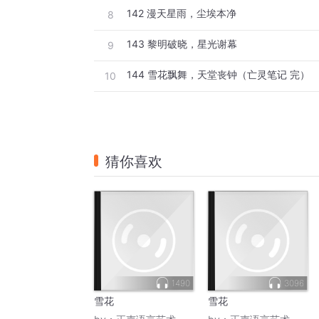
142 漫天星雨，尘埃本净
8
143 黎明破晓，星光谢幕
9
144 雪花飘舞，天堂丧钟（亡灵笔记 完）
10
猜你喜欢
1490
3096
雪花
雪花