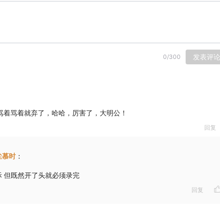
发表评
0
/
300
骂着骂着就弃了，哈哈，厉害了，大明公！
回复
尘慕时
：
际 但既然开了头就必须录完
回复