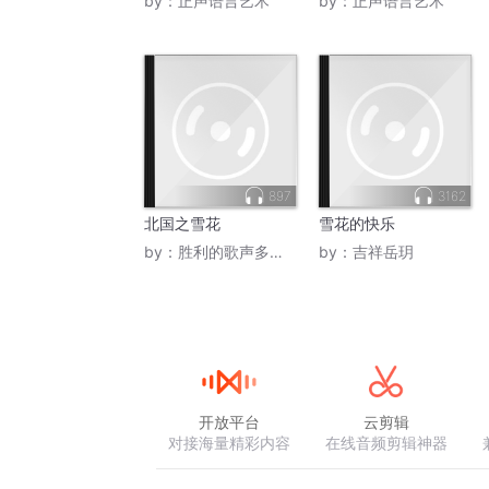
by：
正声语言艺术
by：
正声语言艺术
897
3162
北国之雪花
雪花的快乐
by：
胜利的歌声多么嘹亮1
by：
吉祥岳玥
开放平台
云剪辑
对接海量精彩内容
在线音频剪辑神器