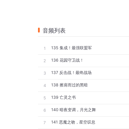
音频列表
135 集成！最强联盟军
1
136 花园守卫战！
2
137 反击战！最终战场
3
138 擦肩而过的黑暗
4
139 亡灵之书
5
140 暗夜变调，月光之舞
6
141 恶魔之吻，星空叹息
7