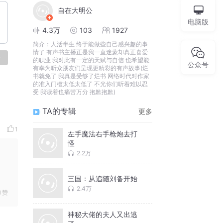
自在大明公
电脑版
4.3万
103
1927
简介：
人活半生 终于能做些自己感兴趣的事
情了 有声书主播正是我一直迷蒙却真正喜爱
论
的职业 我对此有一定的天赋与自信 也希望能
公众号
有幸为听众朋友们呈现更精彩的有声故事(烂
书就免了 我真是受够了烂书 网络时代对作家
的准入门槛太低太低了 不光你们听着难以忍
受 我读着也痛苦万分 抱歉抱歉)
TA的专辑
更多
1
左手魔法右手枪炮去打
怪
2.2万
三国：从追随刘备开始
2.4万
赞
神秘大佬的夫人又出逃