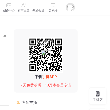
创作中心
有声出版
开通会员
客户端
下载
手机APP
7天免费畅听
10万本会员专辑
手机版
声音主播