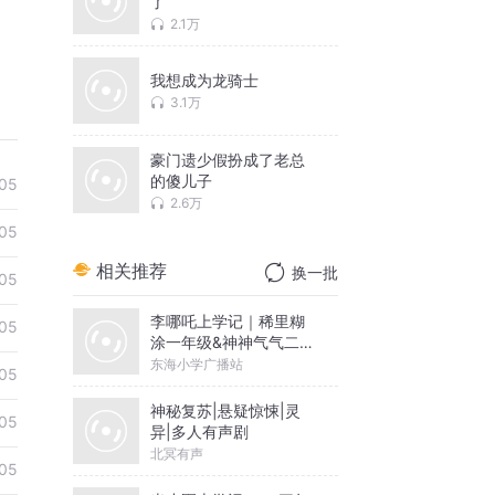
了
2.1万
我想成为龙骑士
3.1万
豪门遗少假扮成了老总
的傻儿子
05
2.6万
05
相关推荐
换一批
05
李哪吒上学记｜稀里糊
05
涂一年级&神神气气二年
级
东海小学广播站
05
神秘复苏|悬疑惊悚|灵
05
异|多人有声剧
北冥有声
05