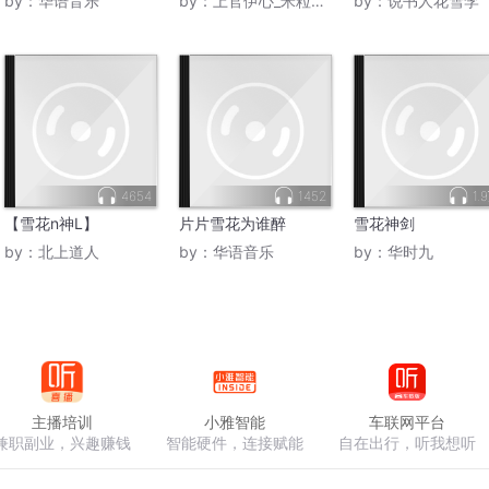
by：
华语音乐
by：
上官伊心_米粒音符
by：
说书人花雪李
4654
1452
1.
【雪花n神L】
片片雪花为谁醉
雪花神剑
by：
北上道人
by：
华语音乐
by：
华时九
主播培训
小雅智能
车联网平台
兼职副业，兴趣赚钱
智能硬件，连接赋能
自在出行，听我想听