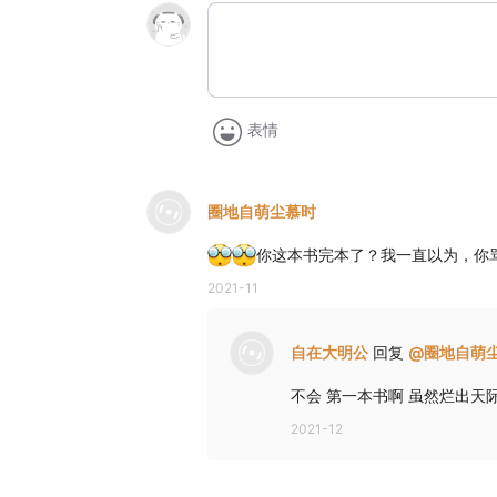
表情
圈地自萌尘慕时
你这本书完本了？我一直以为，你
2021-11
自在大明公
回复
@
圈地自萌
不会 第一本书啊 虽然烂出天
2021-12