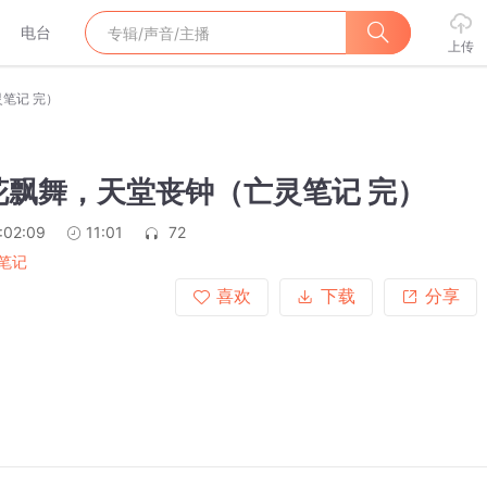
电台
上传
灵笔记 完）
雪花飘舞，天堂丧钟（亡灵笔记 完）
:02:09
11:01
72
笔记
喜欢
下载
分享