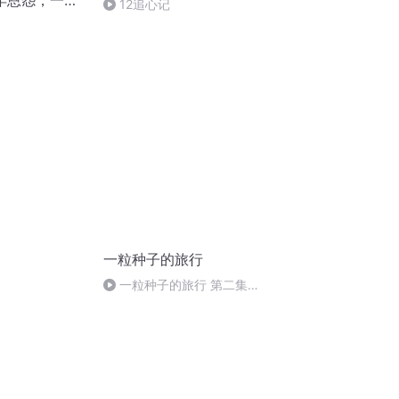
年恩怨，一粒
12追心记
中国
）
一粒种子的旅行
一粒种子的旅行 第二集
（完）