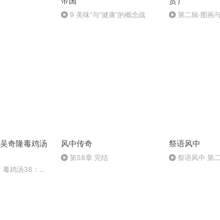
帝国
赏）
9 美味”与“健康”的概念战
第二辑·图画
完）
吴奇隆毒鸡汤
风中传奇
祭语风中
第58章 完结
祭语风中 第
（终）
》毒鸡汤38：对
望