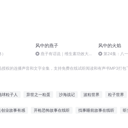
风中的燕子
风中的火焰
终）
燕子有话说｜维生素功效大揭
第24集：八
秘
落石出
品授权的连播声音和文字全集，支持免费在线试听阅读和有声书MP3打包
地球粒子人
异世之一粒蛋
沙海战记
波粒世界
粒子世界
之神沙之起
带着光粒子到斗罗
最后一粒子弹
幽灵粒子
粒
云创业故事有感
开枪恐怖故事在线听
找事睡前故事在线听
听
娘讲故事
七岁儿童听什么故事
听故事吃饭听歌的说说
男孩沉