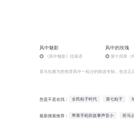
风中魅影
风中的玫瑰
《风中魅影》结束语
第十四章（
喜马拉雅为您推荐风中一粒沙的精选专辑，包含正
全民粒子时代
第七粒子
您是不是在找：
一粒成神
粒子地球
斗罗
苹果手机听故事声音小
听马
最新搜索推荐：
轻舞的那粒沙
六七岁听什么故事好
听春姑