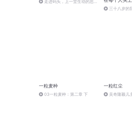
在每个人头上
走进码头，上一堂生动的思政
课
三十八岁的
工作了12
一粒麦种
一粒红尘
03一粒麦种：第二章 下
吴奇隆颖儿
红尘》 38