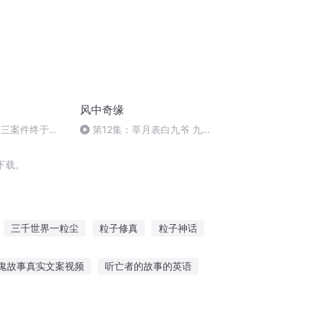
风中奇缘
一三案件终于水
第12集：莘月表白九爷 九爷
直接拒绝
下载。
三千世界一粒尘
粒子修真
粒子神话
子基因
星外粒子
大粒子师
鬼故事真实文案视频
听亡者的故事的英语
迷听故事正常吗
女生说喜欢听鬼故事