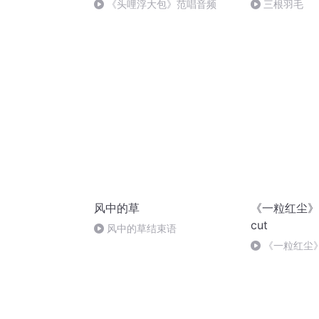
《头哩浮大包》范唱音频
三根羽毛
风中的草
《一粒红尘》
cut
风中的草结束语
《一粒红尘
命运永远不绝