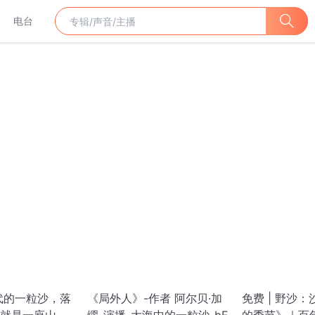
电台
代的一粒沙，落
《局外人》-作者 阿尔贝·加
免费 | 野沙