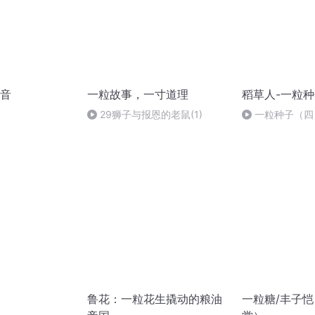
音
一粒故事，一寸道理
稻草人-一粒
29狮子与报恩的老鼠(1)
一粒种子（四
鲁花：一粒花生撬动的粮油
一粒糖/丰子