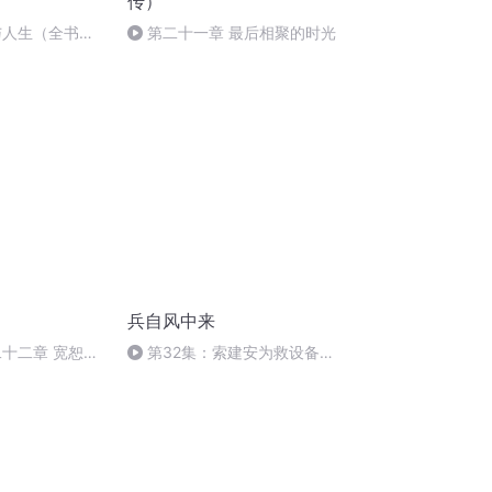
传）
与人生（全书
第二十一章 最后相聚的时光
兵自风中来
二十二章 宽恕
第32集：索建安为救设备牺
牲