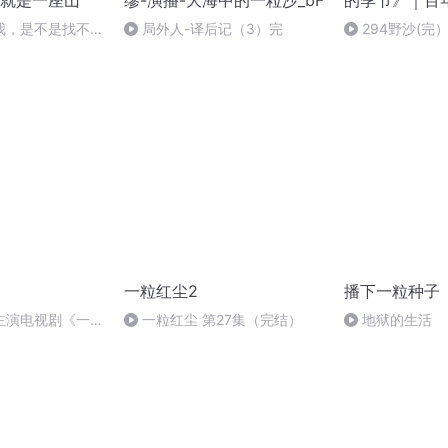
就是一座山
缪-演播-大海中的一粒沙_bF
的季节》｜百
沙里藏着一个
我，是不是找不到
局外人-译后记（3）完
294野沙(完
一粒红尘2
播下一粒种子
主演电视剧《一粒
一粒红尘 第27集（完结）
地狱的生活