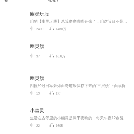
物
礼物）
幽灵玩股
咱的【幽灵玩股】总算磨磨唧唧开张了，咱这节目不是股评，不是教程，更不是炒作攻略，只是说说炒股那些事，所以咱这节目，炒股的能听，不炒股的也能听，基本算娱乐节目，只不过咱的主题是股票，感谢关注喜马拉雅【幽灵玩股】的个人电台。还有些涉及趋势的...
2409
1480万
幽灵旗
37
16.6万
幽灵旗
四幢经过日军轰炸而奇迹般保存下来的“三层楼”正面临拆除的窘境，记者那多受命对其进行深度报道。那多试图通过新闻舆论将“三层楼”作为历史见证保存下来。上海图书馆一张当年轰炸后的照片使那多疑窦丛生：“三层楼”究竟为何幸免于炮火而完好保留？是得益于传说中其楼顶飘扬的外国旗的庇护，还是当年“三层楼”的主人孙氏兄弟扛出的大旗震慑了日本鬼子的嚣张，还是……孙氏兄弟当年为何建造“三层楼”？是否有深埋“三层楼”地基之下的秘密？他们是孙权的后代吗？他们为何铤而走险去挖千年古墓？他们又怎么突然消失...
13
1万
小幽灵
生活在古堡里的小幽灵是属于夜晚的，每天午夜12点醒来后，他就拎着吊有13把钥匙的钥匙串在古堡里巡视，或是坐在空心橡树的树杈上，和他的老朋友猫头鹰轮流讲故事。可是小幽灵是那么渴望能在白天醒来。有一天，小幽灵的愿望居然奇迹般的实现了，他看见了色...
22
1605