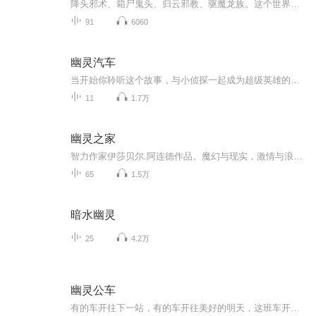
降头邪术、箱尸鬼头、归云邪教、驱魔龙族。这个世界永远有一处阳光照不到的角落，滋生着阴暗和鬼魅。同时，也永远有那么一批奇人异士存于世间，制衡着阴阳、光明与黑暗......
91
6060
幽灵汽车
当开始你聆听这个故事，与小侦探一起成为超级英雄的考验即将开始！据说以前还没有人能坚持到最后！在这场充满挑战和冒险的旅行中，你可以带上三样武器：智慧、勇气和一双透视真相的猫眼！ 小侦探和爸爸去黑云山谷寻找神秘的宝藏，却连连遭遇古怪事件！先是浓雾中凶狠的骷髅巨人在路中扔下大石头，后来，黑洞洞的 隧道里，一辆汽车冲着他们疾速驶来，眼看就要车毁人亡，就在碰撞的瞬间，汽车竟然像幽灵一样消失了！据说只是来自远古的神秘卫士在守护宝藏！ 朋友鲁一丁在深山古宅里看到了一双幽灵巨脚，宝藏真的藏在这里吗？小侦探经过冷静分析找到了黑云山谷的秘密，他能帮助大家摆脱恐怖的幽灵汽车吗？
11
1.7万
幽灵之家
智力作家伊莎贝尔.阿连德作品。魔幻与现实，激情与浪漫，她孤独的舞着最绚丽的色彩。影后梅丽尔斯特里普主演电影《灵魂庄园》（又名《金色豪门》）小说版。
65
1.5万
暗水幽灵
25
4.2万
幽灵公车
有的车开往下一站，有的车开往美好的明天，这班车开往死亡，带上你的好友系好安全带，我们准备开车了，别回头那只手不是你的，，，，，