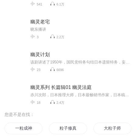
541
6.1万
幽灵老宅
晓东播讲
3
2.2万
幽灵计划
该剧讲述了1950年，国民党特务勾结日本遗留特务，妄图用细菌武器对新生共和国政权进行破坏，共和国卫士最终粉碎敌人阴谋，保卫新生的共和国政权的故事。故事的最终结果必然是正义战胜了邪恶，马道城以他对党和人民的赤胆忠心和一不怕苦二不怕死的大无畏革...
23
6696
幽灵系列 长篇辑01 幽灵法庭
赤川次郎，日本推理大师，日本最畅销书作家，日本稿酬最高的作家。迄今为止已出版了500部长篇系列推理小说，总印数超过3亿册。其中12部被改编成电影，64部被改编成电视剧。赤川次郎出版的侦探推理小说，几乎每一本都是畅销书。...
18
2.4万
您是不是在找：
一粒成神
粒子修真
大粒子师