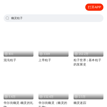
打开APP
幽灵粒子
831
3319
212.2万
混沌粒子
上帝粒子
粒子世界 | 基本粒子
的发展史
1.6万
152.4万
2.5万
华尔街幽灵-幽灵的礼
华尔街幽灵（幽灵的
幽灵迷踪