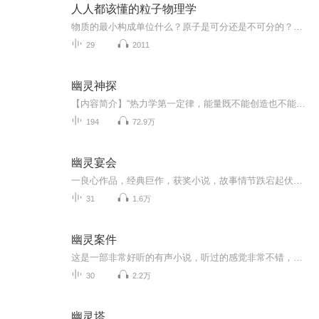
人人都该懂的粒子物理学
物质的最小构成单位什么？原子是可分还是不可分的？什么是力和场？四种基本相互作用是什么？什么是粒子基本模型？什么是自旋？如何对粒子运动进行观察？在《人人都该懂的粒子物理学》有声书中，布赖恩·马丁将带领任何一位有意愿了解粒子物理学的听众深入...
29
2011
幽灵神探
【内容简介】“热力学第一定律，能量既不能创造也不能毁灭，所以我们一死，所有的能量都会转移。如果我们带着一堆能量死去，那么即时环境就会留下永恒的印记。这些印记就是我们的灵魂，简而言之，就是我站在这里的原因。”被谋害的私家侦探找上了初出茅庐的菜鸟助手，想要调查出谋害自己的真凶。二人从磕磕绊绊争锋相对到心有灵犀所向披靡的同时，也逐渐挖出了深埋的过去与真相……【作者简介】陈半仙，网络知名作家，擅长写悬疑类型网文，著有《阴人为妻》《幽灵神探》...
194
72.9万
幽灵宴会
一良心作品，经典巨作，获奖小说，故事情节跌宕起伏，转折紧扣人心弦。请大家多多支持，电动提建议，我们将推出更多的优秀作品，满足您的耳朵，震撼您的心灵。一良心作品，经典巨作，获奖小说，故事情节跌宕起伏，转折紧扣人心弦。请大家多多支持，电动提建议，我们将推出更多的优秀作品，满足您的耳朵，震撼您的心灵。
31
1.6万
幽灵案件
这是一部非常好听的有声小说，听过的感觉非常不错，故事扑朔迷离，情节跌宕起伏，?是以（推理、悬疑、奇特、未知、架空、恐怖、刺激）等风格模式构成的虚幻故事。?为了提供更多优秀的有声作品，请多多宣传和推荐本书，这是一种支持与鼓励！欢迎您的意见和建议，我们将不断提升自己，给大家呢带来更多优秀的作品。请大家多多支持，好听就请小伙伴一起来吧。只就是对我们最大的支持了.有声小说的未来，是需要大家共同的努力!? 友情提示:听书是种生活的品味，在品味生活的同时，请关注你身边的亲人、朋友，合理安排时间！?
30
2.2万
幽灵塔