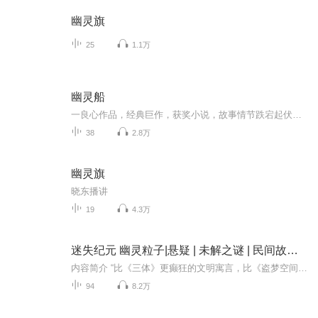
幽灵旗
25
1.1万
幽灵船
一良心作品，经典巨作，获奖小说，故事情节跌宕起伏，转折紧扣人心弦。请大家多多支持，电动提建议，我们将推出更多的优秀作品，满足您的耳朵，震撼您的心灵。一良心作品，经典巨作，获奖小说，故事情节跌宕起伏，转折紧扣人心弦。请大家多多支持，电动提建议，我们将推出更多的优秀作品，满足您的耳朵，震撼您的心灵。
38
2.8万
幽灵旗
晓东播讲
19
4.3万
迷失纪元 幽灵粒子|悬疑 | 未解之谜 | 民间故事 | 探险
内容简介 “比《三体》更癫狂的文明寓言，比《盗梦空间》更致命的时空嵌套”满满的探险风，幽灵粒子神秘面纱，灵魂的对话，及身体极限的挑战~！A+平台优秀主播光音奇迹携团队演绎，积极订阅转发，有机会冠名致谢哟~一看就爱上：在二战硝烟与西藏神秘雪山的...
94
8.2万