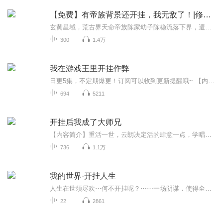
【免费】有帝族背景还开挂，我无敌了！|修仙|开挂流
玄黄星域，荒古界天命帝族陈家幼子陈稳流落下界，遭陷害命悬一线。原身痴恋他人被设计，觉醒后神体天赋激活。生死之际，陈稳引发惊天异象，此时姐姐哥哥跨界而来。看他如何逆袭，让帝族为其讨回公道。
300
1.4万
我在游戏王里开挂作弊
日更5集，不定期爆更！订阅可以收到更新提醒哦~ 【内容简介】 在一个充满魔法与决斗的世界里，游垚从一名穷酸学生逆袭成为决斗场上的新星。他意外获得了“最强卡池系统”，能够抽取各种强力卡片。面对一次次艰难的对决，他凭借智慧和勇气，击败了无数对手...
694
5211
开挂后我成了大师兄
【内容简介】重活一世，云朗决定活的肆意一点，学唱戏，学表演，背贯口，长大之后拍电影、拍电视。惹谁也别惹我，穿上大褂我就是相声演员，你让我不痛快，我能让你更不痛快。你说我没有男儿气概，我会告诉你什么是侠骨柔情，铁血硬汉也会细嗅蔷薇。你说我...
736
1.1万
我的世界·开挂人生
人生在世须尽欢⋯何不开挂呢？⋯⋯一场阴谋．使得全世界的人类，生物，都被像素化但这里不像是被像素化？更像是穿越！寒霜丶墨羽制作，演播 慕晨风丨林叶丨张扬丨
22
2861