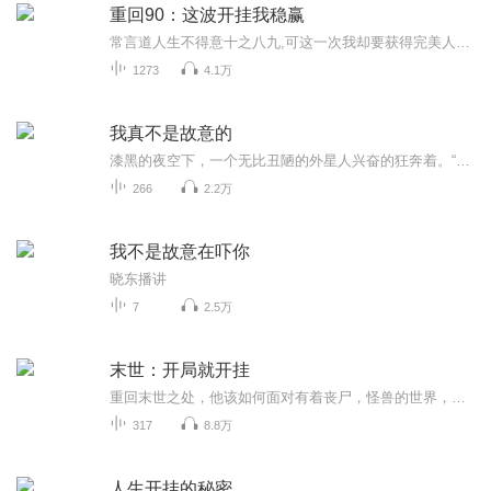
重回90：这波开挂我稳赢
常言道人生不得意十之八九,可这一次我却要获得完美人生!我是一个重生者。我的手中掌握着未来,这个世界的未来。因为,一个高中生的体内,拥有着一个成年人的灵魂。金钱,美女,不过尔尔。终有一日,我会站在社会阶层的最上端,向下俯视。
1273
4.1万
我真不是故意的
漆黑的夜空下，一个无比丑陋的外星人兴奋的狂奔着。“地球，我终于到了这里，我来，我看，我征服，我。。。”话音未落，一块脸大的砖头呼在了它的后脑勺上，外星人应声倒地。“什么鬼，吓劳资一跳！”楚辞拿出了手机：“喂110吗，我遇到了个神经病，你们快...
266
2.2万
我不是故意在吓你
晓东播讲
7
2.5万
末世：开局就开挂
重回末世之处，他该如何面对有着丧尸，怪兽的世界，漫天的浓雾遮住了阳光，遮住了人类的希望，那他该何去何从！！！
317
8.8万
人生开挂的秘密