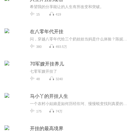
希望我的分享能让的人生有所改变和突破。
15
419
在八零年代开挂
问，穿越八零年代给三个奶娃娃当妈是什么体验？陈妮妮表示，你们让开，我要开挂了！专辑每周更新10级，更新时间不定。PS：前面的声音可能有点小，后面会好一点
380
493.5万
70军嫂开挂养儿
七零军嫂开挂了
48
3240
马小丫的开挂人生
一个农村小姑娘是如何历经坎坷、慢慢蜕变找到真爱的故事！敬请收听由渺渺林杉播讲的《马小丫的开挂人生》
175
74万
开挂的最高境界