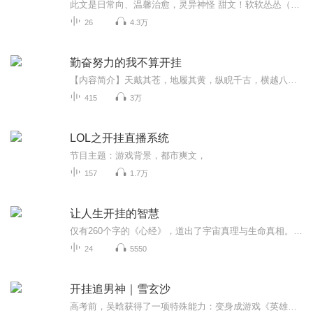
此文是日常向、温馨治愈，灵异神怪 甜文！软软怂怂（神物成精）小可爱受and护短超凶神兽攻！文中除主角两只神兽（神物）外：还有欢脱犯二，逗波耍宝，皮来皮去就被揍到四分之三死的，狐妖影帝！皮囊甜美、内里超凶悍的画皮鬼娱乐圈大花。身份神秘的凶兽饕...
26
4.3万
勤奋努力的我不算开挂
【内容简介】天戴其苍，地履其黄，纵睨千古，横越八荒，前程似海，来日方长。终于到我们奋万世之余烈，用沸腾的灵魂划破时间的黎明。大帝，不过是尊位而已！荒兽横行，人族挣扎。危机四伏，杀机翻覆。灵魂的异变，让魏龙生成加点天赋。也成为了纵横界域，...
415
3万
LOL之开挂直播系统
节目主题：游戏背景，都市爽文，
157
1.7万
让人生开挂的智慧
仅有260个字的《心经》，道出了宇宙真理与生命真相。《心经》是从六百卷的《大般若经》里浓缩精炼出来的。故而，没有那句“如是我闻”。《心经》通过阐述五阴、六入、十二处、十八届，三科、四谛、十二因缘等概念，来讲述自性本空的佛教义理。告诉我们宇宙...
24
5550
开挂追男神｜雪玄沙
高考前，吴晗获得了一项特殊能力：变身成游戏《英雄联盟》中的角色。 进入大学后，吴晗渐渐喜欢上了同系的李昱，追男神之路，就此开启。