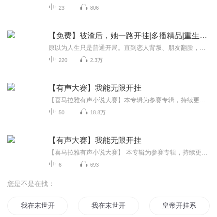
23
806
【免费】被渣后，她一路开挂|多播精品|重生开挂
原以为人生只是普通开局。直到恋人背叛、朋友翻脸，所有信任在同一天崩塌。那一刻，她忽然明白——原来温柔从来不是保护色。从此不再解释、不再讨好。该翻脸的翻脸，该清算的清算。那些曾经看轻她的人，很快发现——曾经那个好说话的人，早就消失了。当所...
220
2.3万
【有声大赛】我能无限开挂
【喜马拉雅有声小说大赛】本专辑为参赛专辑，持续更新六天后7月20日进行结果公示。（订阅/评论/播放/分享会给您喜爱的主播增加票数哦）【内容简介】一代游戏王者林玄穿越到了天玄大陆....九转神丹？抱歉，吃腻了...绝世秘籍？不好意思，我厕所里还堆了一堆...你说我是绝世天才，将来注定要君临天下?老子打的就是你们这些装逼犯....为什么我会那么厉害？ 因为老子开挂了！【作者/主播简介】作者：叶上初阳主播：嗨扬
50
18.8万
【有声大赛】我能无限开挂
【喜马拉雅有声小说大赛】 本专辑为参赛专辑，持续更新六天后7月20日进行结果公示。 （订阅/评论/播放/分享会给您喜爱的主播增加票数哦） 【内容简介】 一代游戏王者林玄穿越到了天玄大陆....九转神丹？抱歉，吃腻了...绝世秘籍？不好意思，我厕所里还堆了一堆...你说我是绝世天才，将来注定要君临天下?老子打的就是你们这些装逼犯....为什么我会那么厉害？ 因为老子开挂了！ 【作者/主播简介】 作者：叶上初阳 主播：唯一浪子
6
693
您是不是在找：
我在末世开个挂
我在末世开了挂
皇帝开挂系统