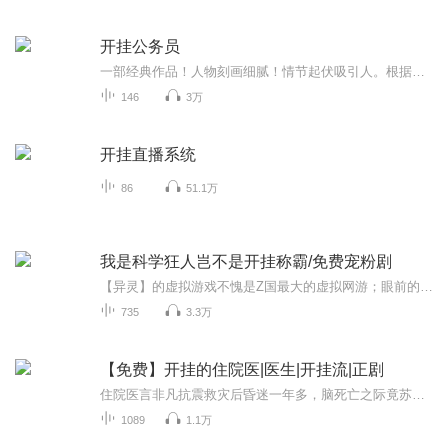
开挂公务员
一部经典作品！人物刻画细腻！情节起伏吸引人。根据听众的喜好而精选，声音清晰，感染力强。感情色彩浓厚。。就是对我们的最大支持和厚爱。每天加班很辛苦，您就动动手指支持一下吧！一部经典作品！人物刻画细腻！情节起伏吸引人。根据听众的喜好而精选，声音清晰，感染力强。感情色彩浓厚。。就是对我们的最大支持和厚爱。每天加班很辛苦，您就动动手指支持一下吧！一部经典作品！人物刻画细腻！情节起伏吸引人。根据听众的喜好而精选，声音清晰，感染力强。感情色彩浓厚。。就是对我们的最大支持和厚爱。每天加班很...
146
3万
开挂直播系统
86
51.1万
我是科学狂人岂不是开挂称霸/免费宠粉剧
【异灵】的虚拟游戏不愧是Z国最大的虚拟网游；眼前的景物一花，我看见自己站在了一个乡土气息浓重的新手村，破旧的茅屋尘土满天飞的道路，形形色色的NPC,和各类玩家，真实度超棒！
735
3.3万
【免费】开挂的住院医|医生|开挂流|正剧
住院医言非凡抗震救灾后昏迷一年多，脑死亡之际竟苏醒。昏迷中他意识清醒，练就3D仿真模拟手术能力，还背过千余本书。如今他回医院上班，后续又将有何精彩？
1089
1.1万