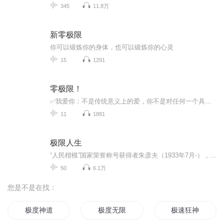
345
11.8万
新零极限
你可以锻炼你的身体，也可以锻炼你的心灵
15
1291
零极限！
✅我爱你：不是传统意义上的爱，你不是对任何一个具体的人说爱，爱的是众生一体，一个广阔的心灵世界，是一种接纳和包容。✅谢谢你：一切发生皆有利于我，你遇到的每一人都是都是带着使命来到你的面前的，一切的不好的是都是来交换道理的，一个人讲不通就...
11
1881
极限人生
“人民楷模”国家荣誉称号获得者朱彦夫（1933年7月-），山东沂源人，“人民楷模”国家荣誉称号获得者，山东省沂源县西里镇张家泉村原党支部书记。 1947年参军，经历战斗上百次，在抗美援朝战场上失去了四肢和左眼，10次负伤，3次荣立战功。退伍后用自己的...
50
6.1万
您是不是在找：
极度神道
极度无限
极速狂神