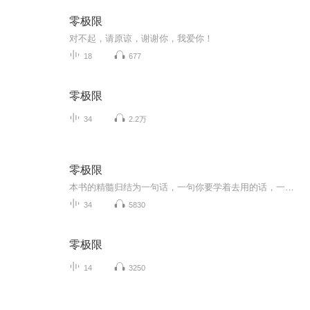
零极限
对不起，请原谅，谢谢你，我爱你！
18
677
零极限
34
2.2万
零极限
本书的精髓归结为一句话，一句你要学着去用的话，一句揭示了宇宙终极奥秘的话，一句我想对你和神性说的话：“我爱你。”
34
5830
零极限
14
3250