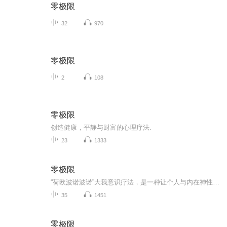
零极限
32
970
零极限
2
108
零极限
创造健康，平静与财富的心理疗法.
23
1333
零极限
“荷欧波诺波诺”大我意识疗法，是一种让个人与内在神性发展出伙伴关系，并在每个时刻都寻求修正我们错误的思言行的神圣礼物。这个过程的本质是自由，从往事中走出来的全然自由。——莫娜.纳拉玛库.西蒙那“荷欧波诺波诺”大我意识疗法的创始人
35
1451
零极限