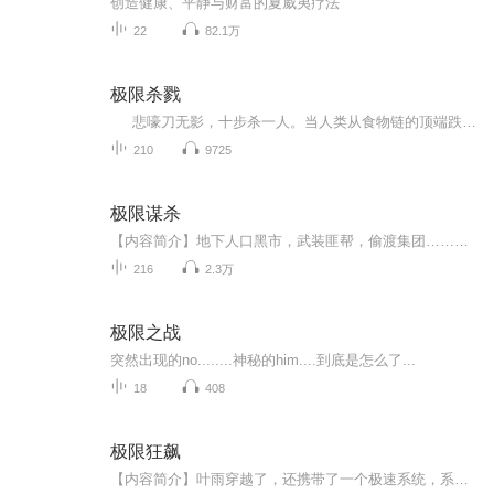
创造健康、平静与财富的夏威夷疗法
22
82.1万
极限杀戮
悲嚎刀无影，十步杀一人。当人类从食物链的顶端跌落，你身边的是战友，还是敌人？活下去就是成功！
210
9725
极限谋杀
【内容简介】地下人口黑市，武装匪帮，偷渡集团……在丛林主义乐园中，你有多恶，就能活的有多潇洒！我是一名常年跟凶犯打交道的心理师，也是罪恶源头的窥视者。曾经的我，懦弱过、迷茫过，也善良过、冲动过。但在他们眼里，曾经的我如此可笑，甚至是……...
216
2.3万
极限之战
突然出现的no........神秘的him....到底是怎么了...
18
408
极限狂飙
【内容简介】叶雨穿越了，还携带了一个极速系统，系统告诉他，他得飙车。叶雨表示，你不能让我飙车就飙车。系统说：“飙车会给你"duang"的一声加各种的特效。”叶雨：“你让我飙多少迈！”系统还说：“会有很多很多的妹纸看上你，最少97分哦。”叶雨：“别...