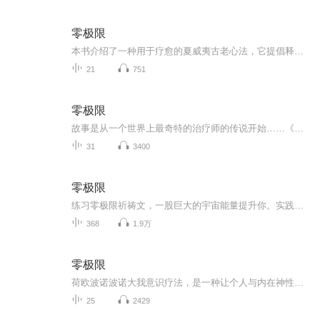
零极限
本书介绍了一种用于疗愈的夏威夷古老心法，它提倡释放内心有害能量，让个人通过感恩与忏悔将耗费于记忆中的能量，转化为接收灵感的能量。通过恢复个体内在平衡，再恢复宇宙万物平衡。作者在介绍这种方法的同时，更加入许多同修的真实案例，生动解读夏威夷...
21
751
零极限
故事是从一个世界上最奇特的治疗师的传说开始……《秘密》的作者之一维泰利，从朋友那儿听说有位心理学家不必见到病人，就治愈了整所医院里患有精神疾病的罪犯。这些犯过罪的病人，虽然戴着手铐脚镣，还是会不时地攻击工作人员。医院里每月都会有心理学家...
31
3400
零极限
练习零极限祈祷文，一股巨大的宇宙能量提升你。实践零极限的方法是：在特别安静的时候，反复对着内心说：“我愿意放下从创世之初到现在的一切记忆，还原事物原本的样子，祈求神性协助我放下这些记忆。谢谢你，我爱你。”每次她这样做的时候，就感觉有一股...
368
1.9万
零极限
荷欧波诺波诺大我意识疗法，是一种让个人与内在神性发展出伙伴关系，并在每一个时刻都寻求修正我们错误的思、言、行的神圣礼物，这个过程的本质是自由，从往事中走出来的全然自由平静从我开始大我意识疗法改变生命状态的秘密
25
2429