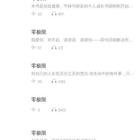
本书是创造健康、平静与财富的个人成长书籍刚刚开始学习本书，老师推荐热爱生活，喜欢所有美的事物，终身成长践行者。
23
857
零极限
我爱你、对不起、请原谅、谢谢你——四句话能解决所有问题？一位夏威夷治疗师不必见到病人，就神奇治愈精神病罪犯的故事将告诉你，一切就是这么简单！本书介绍了一种用于疗愈的夏威夷古老心法，它提倡释放内心有害能量，让个人通过感恩与忏悔将耗费于记忆...
57
1万
零极限
对自己的人生负百分之百的责任:你生命中的每件事，只因为它在你的生命中，所以都是你的责任。
34
1361
零极限
3
2422
零极限