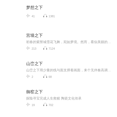
梦想之下
41
1381
宫墙之下
初春的紫禁城雪花飞舞，宛如梦境。然而，看似美丽的风景背后却隐藏着后宫的风波。夜半闹鬼声四起，女人们不敢踏出宫门。忠心的婢女春熙目睹玉贵人频发噩梦，更发现了隐藏的真相：这不过是一场精心设计的阴谋！勇敢的她将秘密传递给皇上，引来了重重危机。...
213
7124
山峦之下
山峦之下用少量的线与面支撑着画面，来个无伴奏高调清唱一首山遛遛歌谣般的意境，使得画里画外情深意长。线条概括地描绘山峦的蜿蜒曲折，又像似抑扬顿挫、起伏跌宕的旋律奏章，清澈的在画面中漂浮回响。为什么自然会奏出这美妙的直达心灵的乐章，让人醉生...
2
68
御窑之下
探险寻宝完成人生救赎 陶瓷文化传承
19
702