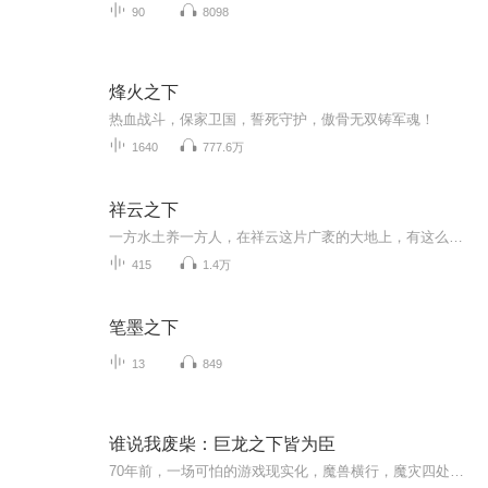
90
8098
烽火之下
热血战斗，保家卫国，誓死守护，傲骨无双铸军魂！
1640
777.6万
祥云之下
一方水土养一方人，在祥云这片广袤的大地上，有这么一群人为家乡的发展尽心尽力，无私奉献着。对他们来说，热忱是工作的灵魂，甚至是生活的本身。《祥云之下》将带着大家一起走进他们的生活，倾听他们的故事。
415
1.4万
笔墨之下
13
849
谁说我废柴：巨龙之下皆为臣
70年前，一场可怕的游戏现实化，魔兽横行，魔灾四处蔓延。人们为了抵御凶兽的入侵，纷纷选择转职，疯狂升级，力求成为强者。然而，平凡无奇的秦凡在转职仪式上却意外绑定了一个神秘系统，并觉醒了SSS级天赋——龙神守护，成为了隐藏职业——驭龙师！本以为...