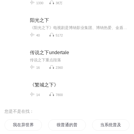
1330
38万
阳光之下
《阳光之下》电视剧是博纳影业集团、博纳热爱、金盾影视中心出品，由裴文、鲜橙联合编剧，闫宇彤执导，蔡文静、刘凯、彭冠英领衔主演，王劲松、岳旸、李东恒、马藜、李砚、多布杰、冯雷、萨日娜、孙之鸿联合主演的都市情感悬疑剧。该剧根据鲜橙的小说《掌...
40
5172
传说之下undertale
传说之下重点段落
16
2360
《繁城之下》
14
7800
您是不是在找：
我在异世界普及科学
很普通的普通人
当系统普及到每一