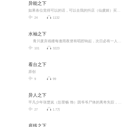
异能之下
如果各位觉得可以的话，可以去我的抖店（仙虞姬）买个东西作为打赏吗，收到货后可以给个好评吗，给好评后可以返还部分金额的
24
1132
水袖之下
青川废弃戏楼每逢雨夜便有唱腔响起，次日必有一人身穿戏服溺毙。沈轻音为破死局踏入戏楼，发现自己嗓音竟能触发残魂回响。暗察使潇成宴追查至此，断定此乃二十年前名伶灭门案的延续。两人探查发现，死者皆为当年涉案者后代——云霓裳遭班主下药、富...
101
3223
看台之下
原创
9
99
异人之下
平凡少年张楚岚（彭昱畅 饰）因爷爷尸体的离奇失踪，被卷入前所未见的“异人”世界之中，面对“全性”突如其来的追杀、神秘少女冯宝宝（王影璐 饰）的突然闯入，张楚岚决心不再隐藏异能。随着对于爷爷前尘往事的追查，张楚岚渐渐融入了异人的江湖，而历...
27
1.7万
底线之下