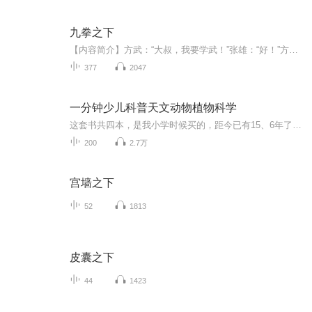
九拳之下
【内容简介】方武：“大叔，我要学武！”张雄：“好！”方武：“大叔好难啊！不学了！”张雄：“可以！”然而到最后，方武发现这个世界很危险！只有自身的武力，才是最可靠的武器！同时他也开始遇到了各种东西，能量装甲，道种灵修，神通武者，佛门修士以...
377
2047
一分钟少儿科普天文动物植物科学
这套书共四本，是我小学时候买的，距今已有15、6年了。每篇科普知识简单精炼，通俗易懂，因为此书购买较早，我把一些过时的和过于直白浅显的内容做了删减和修改，现在作兴趣爱好来分享。希望增加小可爱的知识，将来做祖国的栋梁。
200
2.7万
宫墙之下
52
1813
皮囊之下
44
1423