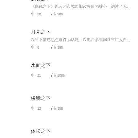
《底线之下》以云州市城西旧改项目为核心，讲述了无背景、凭实绩上任的发改委副主任周承宇，在地方官场的权力博弈与贪腐漩涡中，坚守初心、勇斗黑恶势力的故事。 深秋的云州，城西旧改作为当地最大的 “政绩蛋糕”，被市委常委、常务副市长梁振邦当作与侄...
28
980
月亮之下
以当下情感热点事件为话题，以电台形式阐述主讲人自己的观点，给人们引起思考
8
398
水面之下
21
1086
棱镜之下
12
358
体坛之下