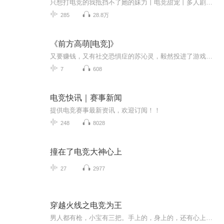
只想打电竞的我抵挡不了她的妹力丨电竞甜宠丨多人剧【内容简介】高中男学生卞靖登顶王者，谁料双排搭档是自己的妹妹。这是一个成为世界赛冠军迎娶妹妹的故事......……欢迎大家收听本专辑，喜欢的话记得一定要点点订阅，避免迷路哦~
285
28.8万
《前方高萌[电竞]》
又要赚钱，又有社交恐惧症的苏沁灵，毅然投进了游戏主播这门行业。因软糯的声音，异常认真的态度，得到了电竞圈零点女神的关注。最后更是走上这位女神的套路，和对方回了家，过起了同居的生活。古芷：“宝贝，想不想成为一名职业选手？”苏沁灵摇头：“我技术太差了。”战队费经理挑挑眉道：“技术差不碍事，有你家老古师父在啊。”隔壁战队聂经理拉着他后衣领，推了下金丝边眼镜道：“先来练练你的技术。”刘小沫摸着下巴沉吟道：“我怀疑你们在开车，可惜没证据。”汤璐凑过来兴奋道：“没证据找我啊，我能给你p个证据出来。”谢宇一脸八卦的跑过来：“你们弄什么证据？给我看看啊，我刚刚好像听你们在说开车，我刚好过两天要去学，不如提前教教我……”席子城走到他身边，拧紧眉道：“队长，我教你。”一开始的社交恐惧症萌新主播，到后来的恃宠而骄大神受VS不直播就回家继承家业大神攻
7
608
电竞快讯｜赛事新闻
提供电竞赛事最新资讯，欢迎订阅！！
248
8028
撞在了电竞大神心上
27
2977
穿越火线之电竞为王
男人都有枪，小宝有三把。手上的，身上的，还有心上的。一个关于三把枪的火线故事......电竞为王！作者：诸葛明浪文字来源网络。