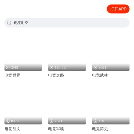
打开APP
电竞时空
3981
185.9万
3061
电竞世界
电竞之路
电竞武林
8979
2321
150
电竞甜文
电竞军魂
电竞简史