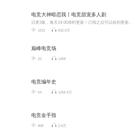
电竞大神暗恋我丨电竞甜宠多人剧
日更3集，每天14:00准时更新！订阅之后可以收到更新提醒哦~内容简介 三年前，帝盟解体，游戏天才莫北，低调隐退。三年后，她女扮男装，埋名回归，从被人唾弃到重登神坛，引来了全民沸腾！他俊美禁欲，粉丝无数,电竞圈无人不识。入队一开始他对她说：“安...
1031
832.6万
巅峰电竞场
20
1458
电竞编年史
64
1258.4万
电竞金手指
808
2.6万