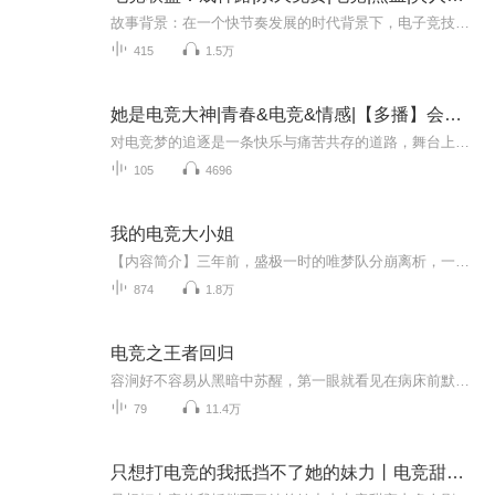
故事背景：在一个快节奏发展的时代背景下，电子竞技逐渐成为年轻人追求梦想的新舞台。《英雄联盟》作为全球最受欢迎的MOBA游戏之一，不仅吸引了无数玩家的目光，更孕育了一代又一代的职业选手。本故事发生在中国某二线城市的一所普通高校内，主人公林浩从...
415
1.5万
她是电竞大神|青春&电竞&情感|【多播】会员免费
对电竞梦的追逐是一条快乐与痛苦共存的道路，舞台上的光鲜亮丽，背后却又着各种各样的烦恼。 当梦想被现实不断阻碍，你是否还有坚持下去的勇气？ 当梦想与现实产生矛盾时，你是否会放弃当初的坚持？ 追逐电竞梦想的人们到底该何去何从？.......
105
4696
我的电竞大小姐
【内容简介】三年前，盛极一时的唯梦队分崩离析，一代王朝就此湮灭。三年后，一人带着梦想，带着疑惑，踏上了探索的征程。她无意间缔造了一位当红女主播，又无意间缔造了一名让无数战队趋之若鹜的顶级美女分析师。当然，这也是一个传奇女选手的故事，从零...
874
1.8万
电竞之王者回归
容涧好不容易从黑暗中苏醒，第一眼就看见在病床前默默照顾自己的林焰修，可是自己却已经忘记了对方。他看着气到肝上火的林焰修无奈之下，依旧把自己拎回家。失忆后变得啥也不懂的容涧，淡定地指使着这个原来是自己上司大老板的男人买菜做饭扫地。可是林boss家里只有一个房间，无论如何容涧也进不去，那就是林焰修的卧室。大老板的卧室藏着什么样的秘密呢？ 容涧默默扭头，银边眼镜在电脑屏幕外似乎闪烁着诡笑的光芒....——嘘，早晚有天他会知道的。...
79
11.4万
只想打电竞的我抵挡不了她的妹力丨电竞甜宠丨多人剧