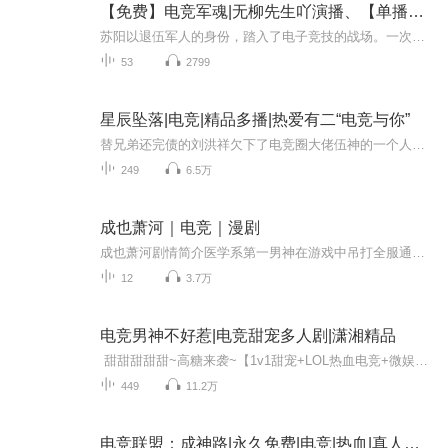
【免费】电竞军魂|无柳先生吖演播、【单播】电竞传奇|一个退伍军人的电竞之路
苏阳以退伍军人的身份，踏入了电子竞技的战场。一次偶然的机会，他接下了网吧的挑战，凭借军人的敏锐与反应，战胜了职业选手，赢得十万元奖金。然而，年龄的限制让他无法参与精英俱乐部的选拔。正当他陷入绝望时，一位名为火神的职业选手向他发起了挑战。...
53
2799
星辰坠落|电竞|精品多播|热爱有二“电竞与你”
替兄弟还完债的刘洪祥欠下了电竞圈大佬伍神的一个人情，嗯...挺大的，折合一下可以值六位数。伍神惜才：“ 真的不来？”刘洪祥没有回话，转头就投入了学习。转眼就是一年，刘洪祥顺利毕业。飞机上的刘洪祥手中拿着一张纸，是百里长河战队训练营的申请表，...
249
6.5万
成也萧河｜电竞｜漫剧
成也萧河剧情简介医学系第一男神在游戏中吊打全服通缉的第一女贼！意外发现，这个众人唾弃女贼竟是电竞圈曾经的第一女赛手！她为何改名换姓沦为一介女贼？线下不断陌路擦肩、误会连连的两人，又会在电竞场闯出怎样的天地？……背景介绍绝境天下绝境天下是...
12
3.7万
电竞男神不好惹|电竞甜宠多人剧|潇湘精品
甜甜甜甜甜~高糖来袭~【1v1甜宠+LOL热血电竞+微娱乐圈，一个关于梦想关于恋爱并不十分玛丽苏的故事】内容简介 【谁说女生不能打电竞】“她生来就属于舞台。” “不，她属于我。” 她是最强中单路人王，亦是乐坛新星。两年前用一周时间登顶国服，低调隐...
449
11.2万
电竞联盟：成神路|永久免费|电竞|热血|真人演播