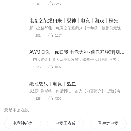
20
3247
电竞之荣耀归来丨裂神丨电竞丨游戏丨橙光游戏丨多人有声剧
新书上架30集！电竞之荣耀归来【一年前，被誉为最强斗神的顶尖高手时夏，因为一场失败战役，职业生涯频频被爆丑闻，在舆论和俱乐部的双重压力打击下抑郁坠楼身亡。一年后，你决心重走哥哥的职业路，非议与偏见注定在这条路上步履艰难，你究竟能否抗住压力...
201
3.2万
AWM归你，你归我|电竞大神x俱乐部经理|网游电竞|AI电子书
【内容简介】某人从小就发誓，这辈子我非言叶不娶，非言叶不嫁！言叶不愿意嫁我的话，我就娶她，她要是不愿意被我娶的话，我可以嫁给她！可惜某人在言叶的生命里一消失就是三年。等到某人再度出现的时候，言叶的身边却是围绕了无数美男。言叶表示：姐的身...
225
1092
绝地战队丨电竞丨热血
从泥泞到巅峰，你是我唯一的光【内容简介】电竞传奇祁醉，曾是赛场上叱咤风云的顶尖大神；新人于炀，天赋异禀却性情孤僻、外冷内热。一次偶然的交集，让祁醉向这个满身防备的少年伸出了手。从替补席的迷茫到世界赛的聚光灯下，祁醉倾囊相授，用极致的偏爱...
125
4392
您是不是在找：
电竞神起之路
电竞王者传说
重生之电竞男神是