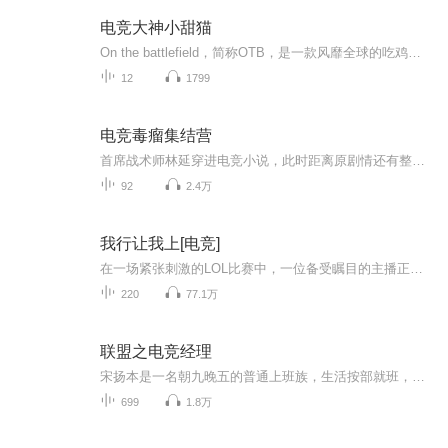
电竞大神小甜猫
On the battlefield，简称OTB，是一款风靡全球的吃鸡端游。 6月12号，是OTB第6服开启的日子。 新的运营模式上线，电竞选手“下凡”参与新区匹配赛。 所以！ 人菜爱玩的网瘾少女Youma，遇到了逗比自恋的电竞大神Only，两人联手一起，炸了这万众瞩目的新区…...
12
1799
电竞毒瘤集结营
首席战术师林延穿进电竞小说，此时距离原剧情还有整整一年。未来让全世界闻风丧胆的大魔王还是脸皮极薄的小主播一度把电竞圈搅得不得安宁的灾星还在当陪玩第一奶爸在三流战队坐冷板凳最强嘴炮王者得罪媒体黑料满天飞他们会随着剧情推进发光发热，可惜所在战队实力不济，最后依旧摆脱不了炮灰的命运。林延这人就是见不得人才被糟蹋。电竞职业真人秀开启，他砸钱成立GH俱乐部，东挑西拣凑了个队。综艺粉们：？？？这回家战队是捡破烂的吗？直到所有对手被GH的骚战术气到吐血，只能眼睁睁看着他们拿到职业联盟入场券...
92
2.4万
我行让我上[电竞]
在一场紧张刺激的LOL比赛中，一位备受瞩目的主播正在全程解说。主播的声音充满了紧张感和悬疑氛围。他对一位辅助选手的表现赞不绝口，称其实力令人惊叹。然而，当主播转向打野选手时，他的语气突然变得阴沉而不安。他暗示这位选手的表现令人失望，并暗示他...
220
77.1万
联盟之电竞经理
宋扬本是一名朝九晚五的普通上班族，生活按部就班，直到某天他下载了《电竞经理》这款游戏。系统开局便送出一张“Faker”召唤卡，面对这位未来被称为“大魔王”的天才中单李相赫，宋扬一脸茫然：“这谁啊？”。然而，随着选手们陆续入队，他逐渐发现，这些...
699
1.8万