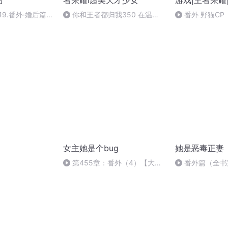
品
者荣耀I超美天才少女
游戏|王者荣耀|
都市言情
l 449.番外·婚后篇
你和王者都归我350 在温柔
番外 野猫CP
攻势下缴枪投降
女主她是个bug
她是恶毒正妻
第455章：番外（4）【大结
番外篇（全书
局】