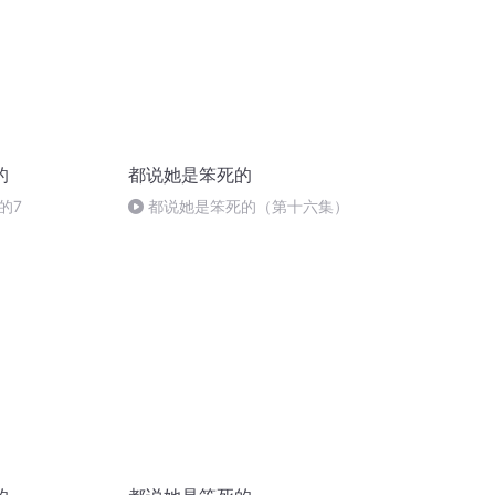
的
都说她是笨死的
的7
都说她是笨死的（第十六集）