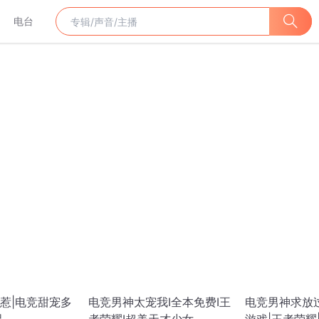
电台
惹|电竞甜宠多
电竞男神太宠我I全本免费I王
电竞男神求放过