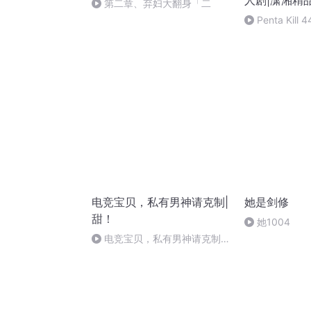
人剧|潇湘精
第二章、弃妇大翻身「二
Penta Kil
（3）(全文完)
电竞宝贝，私有男神请克制|
她是剑修
甜！
她1004
电竞宝贝，私有男神请克制
477归宿（完结）