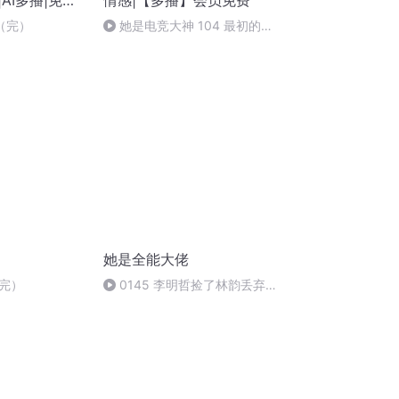
AI多播|免费|
情感|【多播】会员免费
（完）
她是电竞大神 104 最初的快
乐（完）
她是全能大佬
完）
0145 李明哲捡了林韵丢弃的
纸团