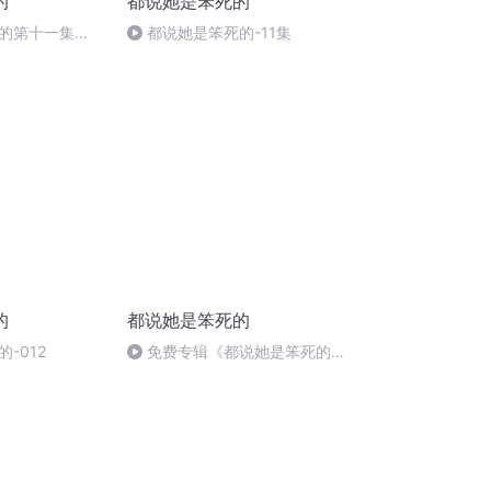
的
都说她是笨死的
的第十一集
都说她是笨死的-11集
的
都说她是笨死的
-012
免费专辑《都说她是笨死的》
大结局