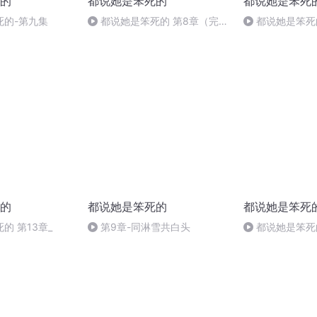
的
都说她是笨死的
都说她是笨死
死的-第九集
都说她是笨死的 第8章（完
都说她是笨死
结）（感谢您的收听~）
mp3.mp3
的
都说她是笨死的
都说她是笨死
的 第13章_
第9章-同淋雪共白头
都说她是笨死的