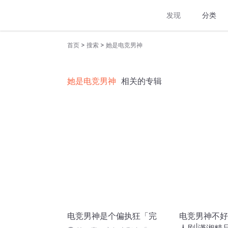
发现
分类
>
>
首页
搜索
她是电竞男神
她是电竞男神
相关的专辑
电竞男神是个偏执狂「完
电竞男神不好