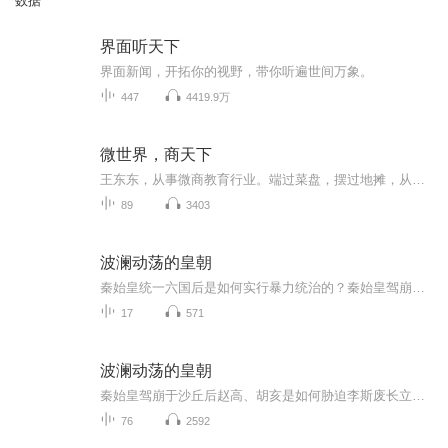
数据
界面听天下
界面新闻，开拓你的视野，带你听遍世间万象。
447
4419.9万
微世界，商天下
王东东，从事微商教育行业。端过菜盘，摆过地摊，从无背景没人脉，迷茫无望到找到方向死磕2年坚持不懈，凭借真实，坚持，抓住移动互联网机遇，帮助服务影响千万微商人次,专注服务于一线拼搏的个人微商找到方向，实现自我价值。推动微商行业健康发展。并被...
89
3403
波澜动荡的皇朝
秦始皇统一六国后是如何实行暴力统治的？秦始皇驾崩于沙丘后赵高、胡亥是如何胁迫李斯废长立幼的？陈胜是如何起而造反的？陈胜起义军为什么覆灭？八千子弟渡江击秦，刘邦、张良是怎么相遇的？彭城之约是怎么回事？项羽是如何以十万农民军击溃强大的四十万...
17
571
波澜动荡的皇朝
秦始皇驾崩于沙丘后赵高、胡亥是如何胁迫李斯废长立幼的？陈胜是如何起而造反的？陈胜起义军为什么覆灭？八千子弟渡江击秦，刘邦、张良是怎么相遇的？彭城之约是怎么回事？项羽是如何以十万农民军击溃强大的四十万秦军的？项羽为何坑杀二十万降卒？刘、项...
76
2592