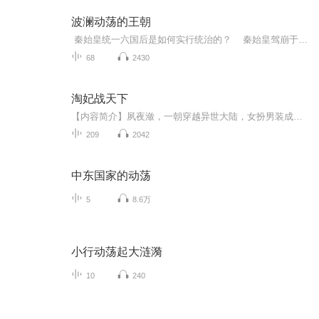
波澜动荡的王朝
秦始皇统一六国后是如何实行统治的？ 秦始皇驾崩于沙丘后，赵高、胡亥是如何胁迫李斯废长立幼的？ 陈胜是如何起而造反的？八千子弟渡江击秦，刘邦、张良是怎么相遇的？彭城之约是怎么回事？ 项羽是如何以十万农民军击溃强大的四十万秦军...
68
2430
淘妃战天下
【内容简介】夙夜潋，一朝穿越异世大陆，女扮男装成断案神人，创办冥幽阁独步异世大陆。他，云国刑狱判官，霸道强势，天赋异禀，身份蒙雾。独具慧眼辨傲女，痴缠纠葛不放手。天材地宝逛个街也能捡到，绝世功法自动献上，路程遥远，奇遇不断。且看他们男强...
209
2042
中东国家的动荡
5
8.6万
小行动荡起大涟漪
10
240