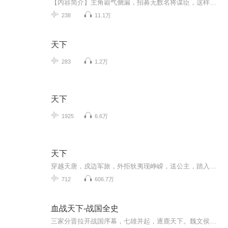
【内容简介】主角霸气侧漏，招募无数名将谋臣，这样的故事太多了！别人收名将，老子就专门杀名将！别人称王称帝，老子就是一介流寇！曹操、刘备？谁挡路，老子就抢谁！孙坚？那丫的还不赶紧把美女送过来？要不然，老子抢光你的！【作者简介】盗马【主播简...
238
11.1万
天下
283
1.2万
天下
1925
6.6万
天下
穿越天唐，戍边军旅，外拒狄夷现峥嵘，送公主，踏入权利中心，展开一出盛唐穿越大戏。。。。
712
606.7万
血战天下-战国全史
三家分晋拉开战国序幕，七雄并起，逐鹿天下。魏文侯挥鞭，取河西、定中山，开霸业之先河。齐威王后来居上，围魏救赵。决胜马陵，崛起于东夏。天下诸国，莫不以富国强兵为要旨。变法以图强。商鞅变法于西土，秦国由是而兴起；武灵王胡服骑射于北方，赵国因...