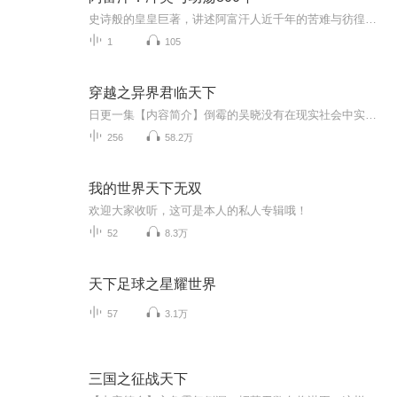
史诗般的皇皇巨著，讲述阿富汗人近千年的苦难与彷徨，在阿富汗，伤痛的记忆永远不会消失，它们只是冬眠。
1
105
穿越之异界君临天下
日更一集【内容简介】倒霉的吴晓没有在现实社会中实现愿望，反而被一个响雷劈到未知星球，成为中等国家的一名王子，于是愿望生了改变，在不用考虑吃穿情况下，做一个纨绔王子，在放纵和享乐中慢慢地死去，然后让灵魂回到地球，向父母赎罪。历史的发展总是...
256
58.2万
我的世界天下无双
欢迎大家收听，这可是本人的私人专辑哦！
52
8.3万
天下足球之星耀世界
57
3.1万
三国之征战天下