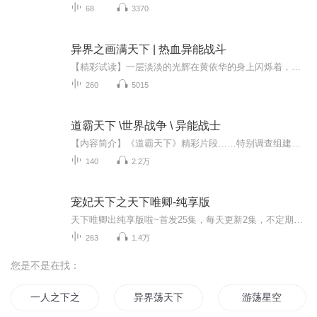
68
3370
异界之画满天下 | 热血异能战斗
【精彩试读】一层淡淡的光辉在黄依华的身上闪烁着，而他身上的气质也在不停的转换着，时而是一个学问深厚的大儒，时而成为一个优雅的艺术家，时而是一个暴虐的杀神，时而是一个平凡不能在平凡之人。黄依华的身子慢慢的飘到了空中，就仿佛一片羽毛没有了丝...
260
5015
道霸天下 \世界战争 \ 异能战士
【内容简介】《道霸天下》精彩片段……特别调查组建于1983年，当时是由于日本的菊花特攻队在戒备森严的国安总部盗去了一份机密材料，所有精密的监视仪器都没有监测到有人进入的迹象。显现出了日本忍者这一特殊人群的强大威力，中国方面才开始重视本国的这...
140
2.2万
宠妃天下之天下唯卿-纯享版
天下唯卿出纯享版啦~首发25集，每天更新2集，不定期爆更~不过瘾的小耳朵们还可以转至VIP专辑抢先收听哦~https://www.ximalaya.com/album/70950861
263
1.4万
您是不是在找：
一人之下之异世动荡
异界荡天下
游荡星空