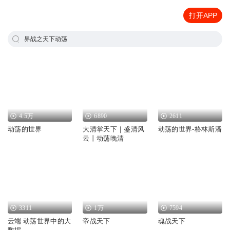
打开APP
界战之天下动荡
4.5万
6890
2611
动荡的世界
大清掌天下｜盛清风
动荡的世界-格林斯潘
云丨动荡晚清
3311
1万
7594
云端 动荡世界中的大
帝战天下
魂战天下