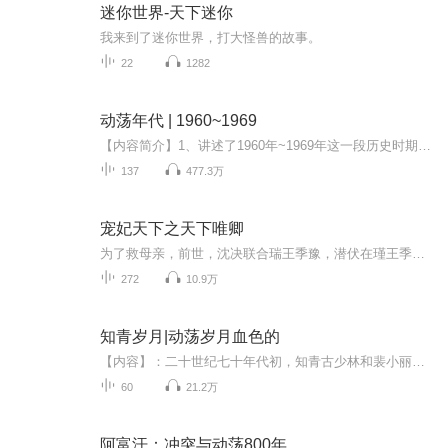
迷你世界-天下迷你
我来到了迷你世界，打大怪兽的故事。
22
1282
动荡年代 | 1960~1969
【内容简介】1、讲述了1960年~1969年这一段历史时期内中国近代历史发展的重大事件2、书名就是专辑名字3、作者：邓书杰，李 梅，吴晓莉，苏继红
137
477.3万
宠妃天下之天下唯卿
为了救母亲，前世，沈决联合瑞王季豫，潜伏在瑾王季垣身边，处处谨慎小心，可还是被季豫出卖，结果被季垣活活千刀万剐而死。重生之后，沈决孤身进宫，步步为营，得到了至高无上的地位，本以为一切尽在掌握，可却发觉所有的认知面目全非。每天上午9:00更新...
272
10.9万
知青岁月|动荡岁月血色的
【内容】：二十世纪七十年代初，知青古少林和裴小丽来到雨母山区插队落户。面对家庭的变故，爷爷古兆光历史问题造成的影响，以及招工回城的诱惑，暗中黑手的摧残，纯真的爱情是如何演绎出动荡岁月血色苍茫的青春传奇？ 【主播】：小草。天津宝坻人，喜欢朗诵、国画、摄影。录制有声作品多部。 【作者】：谢晓衡。笔名谢川，作家，诗人。主要著作有长篇小说《苍茫岁月》《桃花村的女人》《一再疯狂》等。 【购买须知】：1、本作品为付费有声书，0.2元/集，预计每天更新1-2集。购买成功后，即可收听全本，可下载重复收听。 2、版权归原作者所有，严禁翻录成任何形式，严禁在任何第三方平台传播，违者将追究其法律责任。 3、如在充值/购买环节遇到问题，可以通过页面右上方按钮，分享至微信内使用微信支付完成购买。 4、在购买过程中，如果你有任何问题，可以在微信搜索公众号【bestxmly】或搜索【喜马拉雅付费精品】来随时咨询问题，也可以拨打客服电话：400-838-5616
60
21.2万
阿富汗：冲突与动荡800年