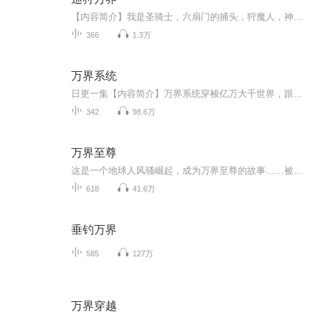
【内容简介】我是圣骑士，六扇门的捕头，狩魔人，神之右手，异族的刽子手，吸血鬼猎人，东京的野生拔魔师，阿赖耶识的执行官……我叫楚烈，一个猎人。在诸天万界的猎场里完成我的狩猎。今晚，猎个痛快!【作者/主播简介】作者：阎ZK，网络小说作家。主播：...
366
1.3万
万界系统
日更一集【内容简介】万界系统穿梭亿万大千世界，跟随着主角的脚步，一起经历一段又一段精彩的旅程。当林萧踩着诸神群魔的尸体，登上那至高的王座，他将告诉世人，蝼蚁亦可撼天。以地球为起点，描绘一幅充满玄幻色彩的宇宙画卷，在这里，你将看到地球以外...
342
98.6万
万界至尊
这是一个地球人风骚崛起，成为万界至尊的故事……被誉为杀手之王的地球人凌天，带着记忆穿越了，灵魂降临在修真界紫霞星的一个小门派弟子身上，从此开始了万界至尊之路。别人修仙，他却修神；别人修一个灵胎、元婴，他却能修九个；别人养灵兽的时候，他已经有神兽成群；别人不敢招惹的仙女、神女、天之骄女，他偏偏要去调戏一番；别人不敢去的凶境、险地、禁地、藏宝之地，他却如履平川……诸天万界，唯吾独尊！ 超大神作家飞哥带路倾情力作，超千万点击量作品，值得收听。有声春哥：有...
618
41.6万
垂钓万界
585
127万
万界穿越