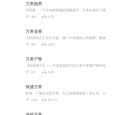
万界跑男
司奕夜，一个从地球穿越的倒霉孩子，不幸出现在了第十位面的位面之主沐浴的地方。司奕夜在即将被位面之主抹杀的前一秒，得到了意外援助，得以逃出第十位面，跑到了跟第十位面相邻的第十一位面。不过故事并没有就这样结束，第十位面的位面之主派出了大批精...
386
8.3万
万界圣师
【内容简介】从今天起，做一个光荣的人民教师。瞎搞、装逼、调教主角徒弟！从今天起，关心万千世界会不会被破坏。我有一个系统，穿越万界，教化诸天！【作者/主播简介】作者：雪落君，网络小说作家。主播：全声工作室【购买须知】1、本作品为付费有声书，...
292
110万
万界尸尊
【内容简介】——方进其实对于自己变不变僵尸很纠结！不过还好的是，他对于将别人变成僵尸很有兴趣。在一排排环绕的水晶棺材之中，沉眠着无数位面的天地主角！“无论你是谁，或者是什么！我只要你的尸体！”【作者/主播简介】作者：庸侯主播：灼耀奇音声工...
227
3.4万
商通万界
杜牧：一骑红尘妃子笑，无人知是番茄来！李云龙：小鬼子又搞封锁，老板，快给俺来五百斤苞米面，打他丫的！太乙真人：哎，徒弟又不老实，跟人单挑断了条胳膊，老板啊，求求你把那仙藕给我一截，我好给他续上！小农民林俊偶得万界交易系统，种出来的各种农作物，竟然能卖到诸天万界去！种种菜、装装逼、泡泡妞、和万界大佬做做生意，从此，生活乐无边
1228
132.7万
巡狩万界