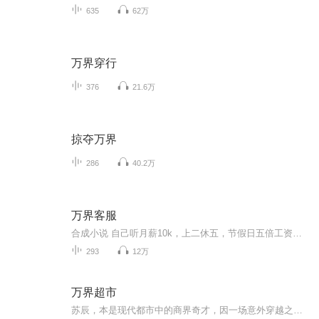
635
62万
万界穿行
376
21.6万
掠夺万界
286
40.2万
万界客服
合成小说 自己听月薪10k，上二休五，节假日五倍工资。林风以为自己走上了人生巅峰，只是当他点开电脑之后，画风却突然变了一个风格。嫦娥仙子：在店家这里买的九转雨露，结果只有七转，简直是欺骗消费者，差评。斗破大陆，冰皇海波东：
293
12万
万界超市
苏辰，本是现代都市中的商界奇才，因一场意外穿越之旅，毅然决然地踏上了寻找失踪女友的征途。三年前，他来到了古代，凭借过人的智慧与胆识，开设了一家名为“万界超市”的杂货铺。这家杂货铺不仅售卖古今中外的奇珍异宝，更隐藏着穿梭时空的秘密。苏辰利...