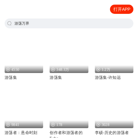
打开APP
游荡万界
4550
348.3万
1.2万
游荡集
游荡集
游荡集-许知远
9841
178
3028
游荡者：悬命时刻
创作者和游荡者的
李硕-历史的游荡者