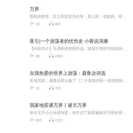
万界
昏暗的世界，目之所至皆为白骨，有人的，有妖的，有魔的，还有神的……欢迎您收听多播仙侠小说《万界》我是石咚咚，感谢您的订阅转发评论哦您的支持是我最大的动力爱你们么么哒
23
967
夜引|一个游荡者的忧伤史 小善说演播
【内容简介】马清影的首部作品，游荡于理想与现实的矛盾中，穿梭在城乡之间，试图从一个局外人的角度带着个人的偏见重新审视生活中的荒诞和人的困境。【作者简介】马清影
60
2454
在我热爱的世界上游荡：聂鲁达诗选
未满20岁，聂鲁达即出版了《二十首情诗和一支绝望的歌》，并因此名声大噪。凭借诗人的身份，聂鲁达被当时的智利政府派往缅甸任领事，后历任智利驻西班牙、墨西哥、法国等地外交官。无论是饱受赞誉的情诗，还是实验之作《大地上的居所》，痛陈法西斯之恶的...
16
783
我家地窖通万界丨诸天万界
郝大宝不小心掉进地窖，却开启了能穿越诸天万界的系统。从此，一堆一堆灵石、各种逆天功法、各种珍贵的符箓、改变资质的灵药等等！只有想不到，没有得不到的。某位面天之骄子：“我是大陆第一宗门大弟子，有种你动我一下试试？”郝大宝：“额……好嘞！”...
553
2.5万