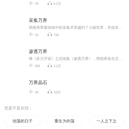
79
6.2万
采集万界
周推荐带着游戏中的采集术穿越到了斗破世界，凭借采集术一步一步走上强者之路，踏遍漫漫诸天。位面淡定系统流
10
734
渗透万界
继《多元宇宙》之后续集《渗透万界》，弹指再造生态，再造想要的任何生物、空间等万界。
305
2.2万
万界晶石
28
1023
您是不是在找：
动荡的日子
重生为剑荡天下
一人之下之异世动