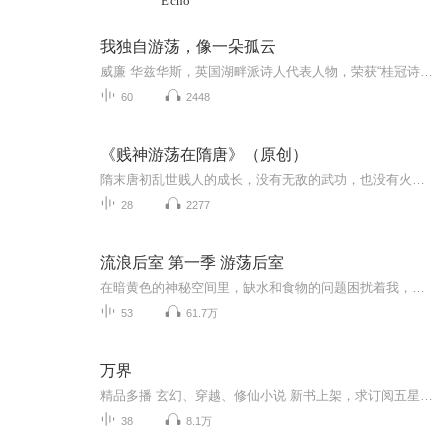
Echo
我独自游荡，像一朵孤云
威廉 华兹华斯，英国湖畔派诗人代表人物，荣获“桂冠诗人”称号。译者 黄杲炘
60
2448
《贱神游荡在隋唐》（原创）
隋末唐初乱世贱人的成长，没有无敌的武功，也没有火枪大炮的研发。却有另类的耍贱，不对，是耍箭。从寂寂无闻，耍到箭道封神。且看赵文小箭神是如何一步一步封神的，没有付出那有回报，加油加油加油……
28
2277
流浪后室 第一季 游荡后室
在暗黄色的神秘空间里，缺水和食物的问题困扰着我，我该如何生存下去？节目主题：后室Backrooms适合谁听：后室爱好者友情参与：读书的大金鱼（大金鱼）、上官_凉笙（凉笙）本人以及虚拟人设 莉莉安、翠花_yg提供的人设 杰、这就是史蒂夫提供的人设 大可、...
53
61.7万
万界
精品多播 玄幻、穿越、修仙小说 新书上架，求订阅五星好评，福利多多，直播间八月一日发放粉丝七月收听福利，不定期发放粉丝收听福利。
38
8.1万