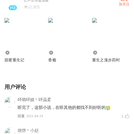
让声音传递温暖
加关注
12.59万
5481
6664
1.44万
甜蜜重生记
香瘾
重生之漫步四时
用户评论
吥萌吥媄丶吥温柔
听完了，这部小说，在听其他的都找不到好听的
回复
2021-04-19
3
烧饼丶小赵