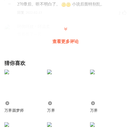
270章后。听不明白了。
小说后面特别乱。
回复
2022-02-13
2
吥萌吥媄丶吥温柔
我都看了一片
查看更多评论
回复
2021-04-19
2
清春_j9
猜你喜欢
这他苗字就没了
回复
2021-04-06
1
清春_j9
前面说好的动乱，说好的打仗呢？
回复
3094
8.11万
967
2021-04-06
1
万界圆梦师
万界
万界
清春_j9
现在成会员了