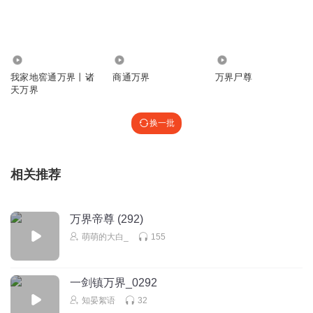
回复
2021-04-06
1
清春_j9
你们听懂是好事，我买了全集
2.50万
132.76万
3.41万
我家地窖通万界丨诸
商通万界
万界尸尊
回复
2021-04-06
1
天万界
冬冬_1qi
换一批
坑
回复
2020-05-27
1
相关推荐
疑人生
最后一点没听懂？什么意思？
万界帝尊 (292)
回复
2020-03-12
2
萌萌的大白_
155
随意2019
我今天竟然在宿主请留步中听到了万界圣师系统了
一剑镇万界_0292
回复
2021-10-16
0
知晏絮语
32