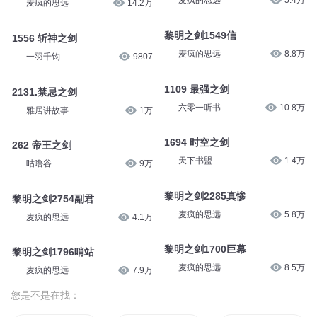
麦疯的思远
5.4万
麦疯的思远
14.2万
黎明之剑1549信
1556 斩神之剑
麦疯的思远
8.8万
一羽千钧
9807
1109 最强之剑
2131.禁忌之剑
六零一听书
10.8万
雅居讲故事
1万
1694 时空之剑
262 帝王之剑
天下书盟
1.4万
咕噜谷
9万
黎明之剑2285真惨
黎明之剑2754副君
麦疯的思远
5.8万
麦疯的思远
4.1万
黎明之剑1700巨幕
黎明之剑1796哨站
麦疯的思远
8.5万
麦疯的思远
7.9万
您是不是在找：