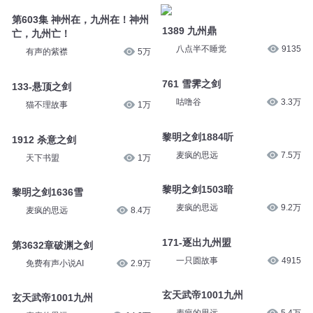
第603集 神州在，九州在！神州
1389 九州鼎
亡，九州亡！
八点半不睡觉
9135
有声的紫襟
5万
761 雪霁之剑
133-悬顶之剑
咕噜谷
3.3万
猫不理故事
1万
黎明之剑1884听
1912 杀意之剑
麦疯的思远
7.5万
天下书盟
1万
黎明之剑1503暗
黎明之剑1636雪
麦疯的思远
9.2万
麦疯的思远
8.4万
171-逐出九州盟
第3632章破渊之剑
一只圆故事
4915
免费有声小说AI
2.9万
玄天武帝1001九州
玄天武帝1001九州