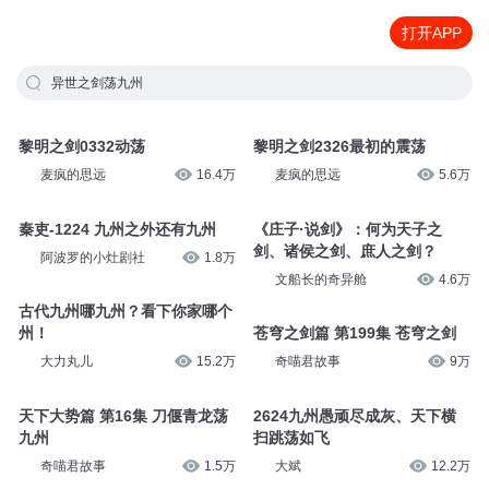
打开APP
异世之剑荡九州
黎明之剑0332动荡
黎明之剑2326最初的震荡
麦疯的思远
16.4万
麦疯的思远
5.6万
秦吏-1224 九州之外还有九州
《庄子·说剑》：何为天子之
剑、诸侯之剑、庶人之剑？
阿波罗的小灶剧社
1.8万
文船长的奇异舱
4.6万
古代九州哪九州？看下你家哪个
州！
苍穹之剑篇 第199集 苍穹之剑
大力丸儿
15.2万
奇喵君故事
9万
天下大势篇 第16集 刀偃青龙荡
2624九州愚顽尽成灰、天下横
九州
扫跳荡如飞
奇喵君故事
1.5万
大斌
12.2万