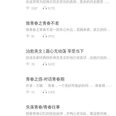
在这里将为您揭示历史背后的真相、复杂的历史图景，以及对当今世界产生深远影响的历史事件。无论您是历史爱好者还是普通读者，这张专辑都将带您领略近代历史的壮阔篇章，让您对这个曾经的重要历史阶段有更深入的了解。让我们一同探索动荡岁月中的变革征程...
1107
8.7万
致青春之青春不老
致青春之青春不老一部良心作品，震撼来袭。真正的经典中的经典。也希望你多多点赞，您的每次点赞就是我们的动力。更欢迎您的踊跃评论和建议，喜欢就请多多分享，分享到朋友圈哦。。欢迎踊跃点评评论，多多点赞啊。感谢您的支持和厚爱。一部良心作品，震撼来袭。真正的经典中的经典。也希望你多多点赞，您的每次点赞就是我们的动力。更欢迎您的踊跃评论和建议，喜欢就请多多分享，分享到朋友圈哦。。欢迎踊跃点评评论，多多点赞啊。感谢您的支持和厚爱。
81
3721
治愈美文 | 愿心无动荡 享受当下
悦读名家经典聆听禅意美文听他们讲真话，品他们说的那些平凡的事和他们自身的平凡之处喜欢他们，不是因为他们是天才，虽然他们有天才之处更相信他们是与你我一样，是平凡的人，但他们用人类思想艺术的精华，陶冶思想情操，给人以深沉的思维播出时间：不定...
70
5.6万
青春之惑-对话青春期
作者：王颖 青春，一个美好而曼妙的词……青春期，一个青春初至的时期，是生命之花刚刚绽放的时刻……可是，我们看到的青春期，却是充斥着躁动、不安、焦灼、冲突、迷惘、愤怒、疑惑、封闭…… 《青春之惑对话青春期:一个心理医生青春期问题...
71
2.8万
失落青春/青春往事
探索青春记忆的缤纷旋律，共鸣心灵深处。重温那些难忘的青春瞬间，感悟岁月故事。解读青春的未知诗篇，找回遗失的旋律。 在我的认知里，每个人的青春都是色彩斑斓的，总会有一些让自己难以忘记的事情，青春是一首歌，而我对于这首世人皆知的歌曲歌词全...