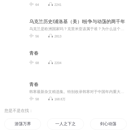
64
2241
乌克兰历史I浦洛基（美）I纷争与动荡的两千年
乌克兰是欧洲国家吗？克里米亚该属于谁？为什么这个国家有这么多的内外纷争？这一切问题本书都会给与解答。作者浦洛基（Serhii Plokhy），哈佛大学乌克兰史教授、哈佛乌克兰研究院院长，生于俄罗斯，成长于乌克兰，专攻东欧思想、文化、国际关系史，著有《...
56
2813
青春
68
2204
青春
韩寒最新杂文精选集。特别收录韩寒对于中国年内重大活动和事件的精辟言论。包括“倒钩案”、“荆州挟尸要价”、“城市，让生活更糟糕”等杂文。同时也收录韩寒在最近一年里的赛车、创作动态，以及他的生活真实记录。包括“ 必须竖中指”“ 生活像跳楼一样...
58
168.8万
您是不是在找：
游荡万界
一人之下之异世动荡
剑心动荡