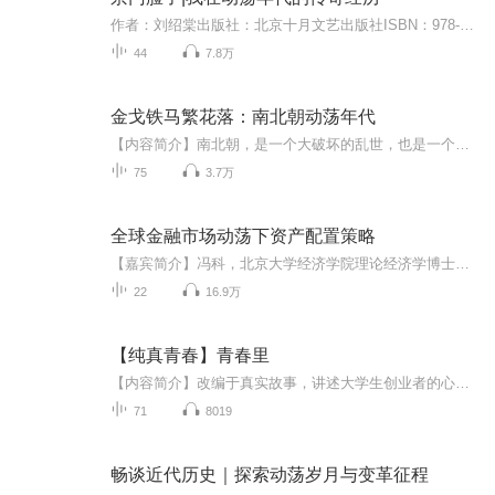
作者：刘绍棠出版社：北京十月文艺出版社ISBN：978-7-5302-1773-3【悦库推荐】“一出北京城圈儿，直到四十里外的北运河边，都叫京门脸子。”像刘绍棠的其他作品一样，《京门脸子》的文本中有作者个人经历的厚重痕迹，也刻画了通州北运河畔的风土人情。《京...
44
7.8万
金戈铁马繁花落：南北朝动荡年代
【内容简介】南北朝，是一个大破坏的乱世，也是一个大融合的盛世;是一个分裂了两百年的铁血时代，也是一段英雄辈出你方唱罢我登场的光辉岁月。本书再现了5到6世纪，中国从南北对峙、东西分裂，到最终走向统一的历史。书中有草原民族拓跋鲜卑的崛起、衰落与消亡，有一代代被权力击垮的南朝皇帝的变态，有边关小兵高欢的艰难奋斗与失意，有江南的烟雨柔情和在温柔乡中的魂断命丧，更有一个民族的挣扎、迷茫与蜕变。这是一曲中华民族形成的关键时期的悲歌壮曲，值得每一位中国人重温与铭记。【作者/播音简介】原著：...
75
3.7万
全球金融市场动荡下资产配置策略
【嘉宾简介】冯科，北京大学经济学院理论经济学博士，北京大学光华管理学院应用经济学博士后。北京大学金融与产业发展研究中心主任、博士生导师，北京大学资产经营有限公司专任董事，国家互联网金融安全技术专家委员会委员，北京市书法家协会会员。【内容简介】2020年初，新冠疫情席卷全球，全球经济受到了不同程度的冲击。从过去一百年的历史资料来看，这次的疫情最终会消失，很可能是在几个季度以后，届时经济活动将恢复正常。历史上的传染病都没有对经济的长期增长产生持续影响。尽管疫情的冲击是一...
22
16.9万
【纯真青春】青春里
【内容简介】改编于真实故事，讲述大学生创业者的心路历程，最美丽的年华，最奔放的青春。【作者简介】苗怀强，现代言情网络小说作家，代表作长篇小说《北京大女人》、少年系列《踢足球的少年》等。【主播简介】书嫣，热爱阅读，积极阳光，热情温暖，让我...
71
8019
畅谈近代历史｜探索动荡岁月与变革征程