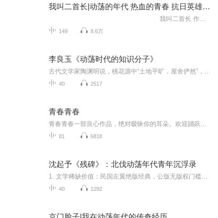
我叫二首长|动荡的年代 热血的青春 抗日英雄永垂不朽|抗日精品单播
我叫二首长 作者：王宇 演播：托马斯 八路军小通信员傅勤，一心想当侦查员，在子弹诱惑下，当上了宋政委的警卫员。为了把火力从过瘾...
149
8.6万
李良玉《动荡时代的知识分子》
古代文学家陶渊明说，桃花源中“土地平旷，屋舍俨然”，“阡陌交通，鸡犬相闻”，人民隐居五百多年，已经“不知有汉，无论魏晋”。这真是一幅自给自足其乐融融的田园画。近代西方殖民者打进中国，知识分子才被轰出了封闭的桃花源，在中西文化的撞击中痛苦...
40
2517
青春青春
青春青春一部良心作品，绝对暧昧你的耳朵。欢迎踊跃点评评论，多多点赞啊。感谢您的支持和厚爱。一部良心作品，绝对暧昧你的耳朵。欢迎踊跃点评评论，多多点赞啊。感谢您的支持和厚爱。一部良心作品，绝对暧昧你的耳朵。欢迎踊跃点评评论，多多点赞啊。感谢您的支持和厚爱。一部良心作品，绝对暧昧你的耳朵。欢迎踊跃点评评论，多多点赞啊。感谢您的支持和厚爱。一部良心作品，绝对暧昧你的耳朵。欢迎踊跃点评评论，多多点赞啊。感谢您的支持和厚爱。一部良心作品，绝对暧昧你的耳朵。欢迎踊跃点评评论，多多点赞啊。感谢您的支持和厚爱。
81
6818
沈起予《残碑》：北伐动荡年代青年沉浮录
1. 文学稀缺价值：民国左翼绝版经典，公版无版权门槛原作沈起予 1935 年《良友文学丛书》原版长篇，国内有声市场极少完整录制；属于大革命题材稀缺现实主义文本，区别主流抗战、民国言情，文史爱好者刚需，全书公版可免费上架、无版权分成，适合长期引流。...
40
1292
京门脸子|我在动荡年代的传奇经历