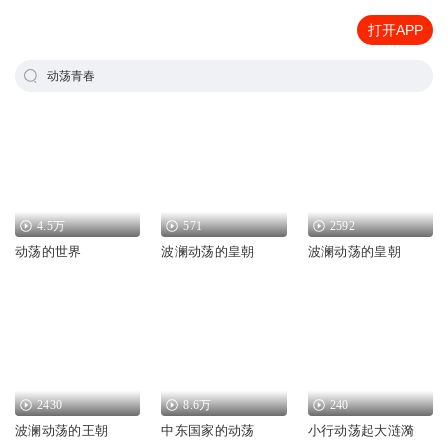
打开APP
动荡青春
4.5万
571
2592
动荡的世界
波澜动荡的皇朝
波澜动荡的皇朝
2430
8.6万
240
波澜动荡的王朝
中东国家的动荡
小行动荡起大涟漪