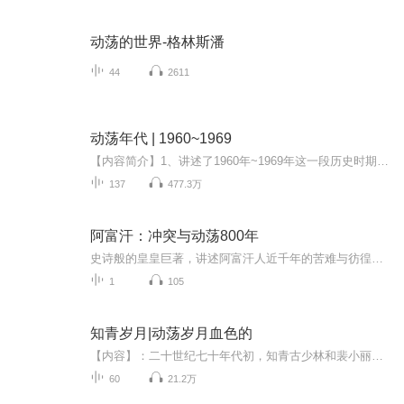
动荡的世界-格林斯潘
44
2611
动荡年代 | 1960~1969
【内容简介】1、讲述了1960年~1969年这一段历史时期内中国近代历史发展的重大事件2、书名就是专辑名字3、作者：邓书杰，李 梅，吴晓莉，苏继红
137
477.3万
阿富汗：冲突与动荡800年
史诗般的皇皇巨著，讲述阿富汗人近千年的苦难与彷徨，在阿富汗，伤痛的记忆永远不会消失，它们只是冬眠。
1
105
知青岁月|动荡岁月血色的
【内容】：二十世纪七十年代初，知青古少林和裴小丽来到雨母山区插队落户。面对家庭的变故，爷爷古兆光历史问题造成的影响，以及招工回城的诱惑，暗中黑手的摧残，纯真的爱情是如何演绎出动荡岁月血色苍茫的青春传奇？ 【主播】：小草。天津宝坻人，喜欢朗诵、国画、摄影。录制有声作品多部。 【作者】：谢晓衡。笔名谢川，作家，诗人。主要著作有长篇小说《苍茫岁月》《桃花村的女人》《一再疯狂》等。 【购买须知】：1、本作品为付费有声书，0.2元/集，预计每天更新1-2集。购买成功后，即可收听全本，可下载重复收听。 2、版权归原作者所有，严禁翻录成任何形式，严禁在任何第三方平台传播，违者将追究其法律责任。 3、如在充值/购买环节遇到问题，可以通过页面右上方按钮，分享至微信内使用微信支付完成购买。 4、在购买过程中，如果你有任何问题，可以在微信搜索公众号【bestxmly】或搜索【喜马拉雅付费精品】来随时咨询问题，也可以拨打客服电话：400-838-5616
60
21.2万