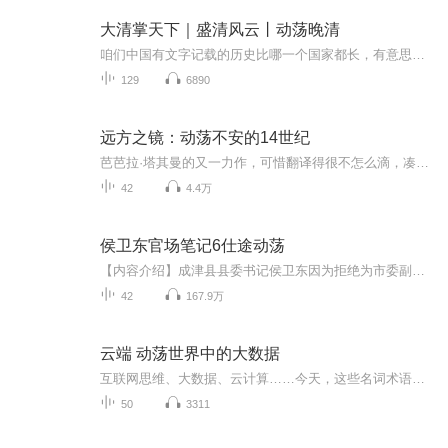
大清掌天下｜盛清风云丨动荡晚清
咱们中国有文字记载的历史比哪一个国家都长，有意思和有趣的历史故事比哪一个国家都多。 中国历史上的重要人物和事件，在这里基本都会讲到。 咱们中国有文字记载的历史很长很长，有意思的历史故事很多很多。本专辑里讲述了大清王朝的衰落以及大清王朝的各...
129
6890
远方之镜：动荡不安的14世纪
芭芭拉·塔其曼的又一力作，可惜翻译得很不怎么滴，凑合听吧。
42
4.4万
侯卫东官场笔记6仕途动荡
【内容介绍】成津县县委书记侯卫东因为拒绝为市委副书记黄子堤开后门，得罪了黄子堤。市委书记周昌全调到省里以后，黄子堤在新市委书记面前挑拨离间，使新任市委书记对侯卫东产生了看法。侯卫东顶着压力，重启了开发区，引进了50万吨水泥厂，整顿了干部队...
42
167.9万
云端 动荡世界中的大数据
互联网思维、大数据、云计算……今天，这些名词术语正在对我们的感官与心智进行着前所未有的冲击。本书作者对大数据和云计算并没有一味称好，而是批判地审视它们带来的冲击，为读者提供了全面广阔的视野。 作者探索了“云端”从何而来、意味着什么以及它对商业、政府、公民的重要性。他描述了云端公司的激烈竞争，如亚马逊和谷歌；云端科技向政府的扩散，如备受争议的美国国家安全局；他也剖析了如黑云般隐约存在，由“云端”而产生的问题，诸如环境问题、隐私问题、就业问题，等等。云技术这一早就承诺的信息应用是否会解决世界上的政治和社会问题呢？抑或，它仅仅是一种市场化的大肆宣传？本书提供了冷静彻底的分析，并且指出技术的问题也许会破坏整个世界。
50
3311