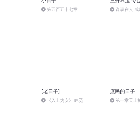
小日子
三分靠运气七
第五百五十七章
谋事在人 成
[老日子]
庶民的日子
《入土为安》 眯觅
第一章天上