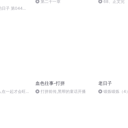
第二十一章
68、正文完
日子 第044集
血色往事-打拼
老日子
人在一起才会旺
打拼前传,黑帮的童话开播
锻炼锻炼（4