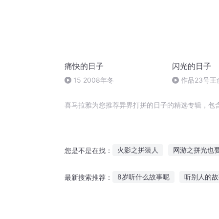
痛快的日子
闪光的日子
15 2008年冬
作品23号王
喜马拉雅为您推荐异界打拼的日子的精选专辑，包
火影之拼装人
网游之拼光也
您是不是在找：
我在异世打拼
大神我跟你拼
8岁听什么故事呢
听别人的故
最新搜索推荐：
拼下热血的青春
你是我的阳
东郭的故事在线听
听小王说