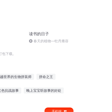
读书的日子
春天的植物—牡丹雍容
打包下载。
越世界的生物拼装师
拼命之王
了好了
末世也拼爹
拼心少女
红色抗战故事
晚上宝宝听故事的好处
讲故事
鬼故事音频恋听网
手机端