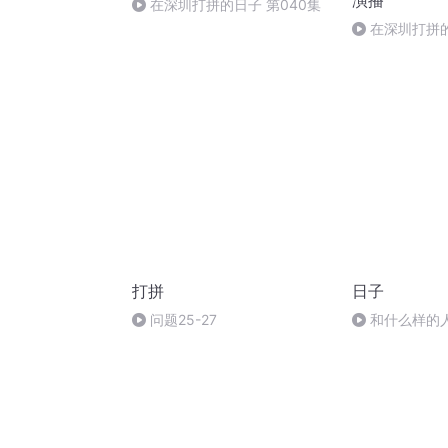
演播
在深圳打拼的日子 第040集
在深圳打拼的
大结局
打拼
日子
问题25-27
和什么样的
你？