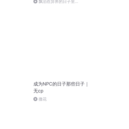
飘泊在异界的日子里
421（完）
成为NPC的日子那些日子｜
无cp
）
撒花