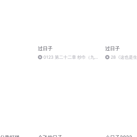
过日子
过日子
0123 第二十二章 纱巾（九）
28《这也是
（终）