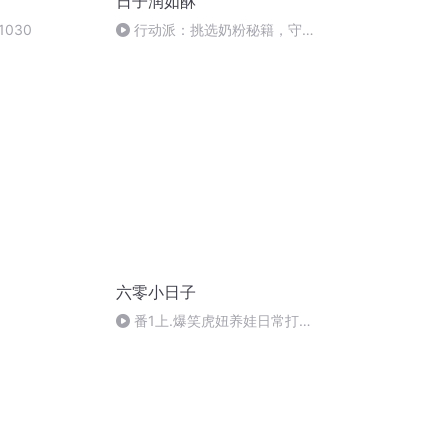
日子润如酥
030
行动派：挑选奶粉秘籍，守护
视力健康
六零小日子
番1上.爆笑虎妞养娃日常打滚
自荐