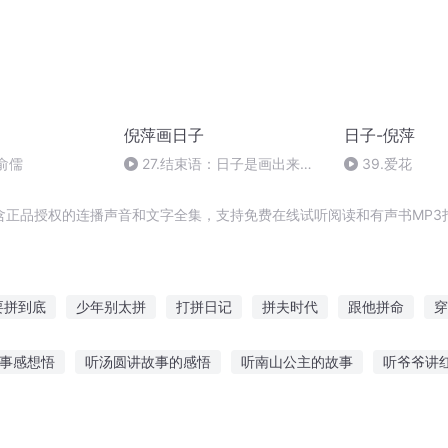
倪萍画日子
日子-倪萍
俞儒
27.结束语：日子是画出来的
39.爱花
吗？（三）
含正品授权的连播声音和文字全集，支持免费在线试听阅读和有声书MP3
要拼到底
少年别太拼
打拼日记
拼夫时代
跟他拼命
穿
了
拼命王妃倾天下
只是个宅男而已要不要这么拼
爱了疼了拼
事感想悟
听汤圆讲故事的感悟
听南山公主的故事
听爷爷讲
光拼爹时代
爱拼才能赢
打拼经理
异界拼搏
情感故事
娃娃天天在家听故事好吗
爱讲故事听小说
听应采儿