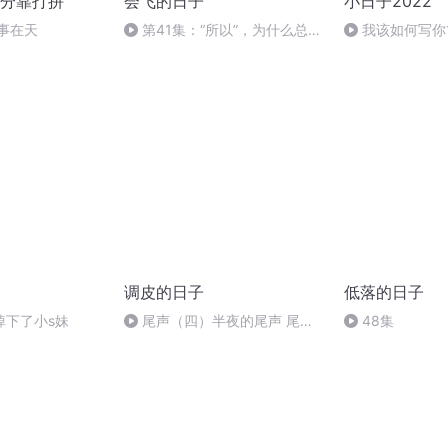
分靠打拼
会飞的日子
小日子2022
事在天
第41集：“所以”，为什么总跟
我该如何写你1
在“因为”之后呢？（完）
调皮的日子
低落的日子
掉下了小s妹
尾声（四）半夜的尾声 尾声
48集
（五）清晨的尾声