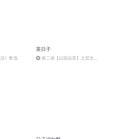
茶日子
生活》鲁迅
第二谈【以韻品茶】之层次感
VS拼配茶。 爱茶品茶找茶就找
茶姐姐