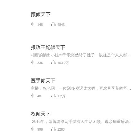
颜倾天下
148
4843
摄政王妃倾天下
相府的嫡出小姐华千歌突然转了性子，以往是个人人都能欺的废物，现在怼渣妹、斗继母，甚至一把火把太子府烧了......某日，小厮来报：“王爷，王妃把公主的书房拆了...他眯着凤眼看着自家王妃的杰作：“干的不错，天塌下来，本王顶着......”
336
103.2万
医手倾天下
主播：叙光阴，一位50多岁退休大妈，喜欢月季花的坚韧品格，在坎坷的人生中，处处都有月季花的影子。本小说适合面对生活中遇到坎坷所有姐妹，希望都能象本书中的李月季一样，平凡的我们都要为自己点赞：爆款小说《医手倾天下》有声剧·逆命上线从ICU濒死病...
40
1.2万
权倾天下
2016年，落魄网络写手陆睿因生活困顿、母亲病重醉酒昏迷，醒来竟重生回2001年大学毕业前夕。前世因拒绝乡政临时工工作、外出闯荡失败的他，决心改写命运，接受这份曾放弃的工作。他凭借十五年阅历，初入沿江乡政府便展现实力：以红塔山结交门卫获信息，...
998
1283