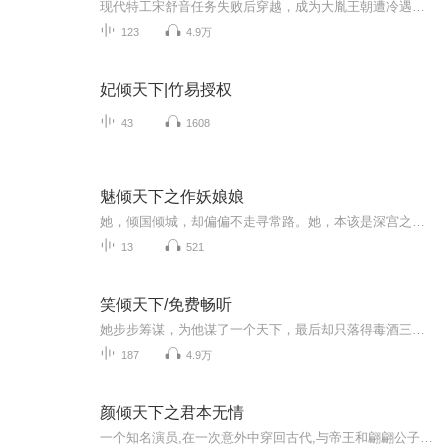
现代特工宋舒音任务失败后穿越，成为大胤王朝遭冷遇的九王子。初入异世，她身陷冷宫，遇小太监周顺欺凌下毒，幸得宫女翠儿忠诚相伴，凭特工本能伪装避险。宫廷权斗激烈，大皇子萧承煜霸道欺凌，二皇子萧景琰傲慢戏弄，与她同年同月生的三皇子萧逸尘心思深...
123
4.9万
妃倾天下|竹易授权
43
1608
魅倾天下之作妖娘娘
她，倾国倾城，却偏偏不走寻常路。她，本该是深宫之中最安分的娘娘，却每天都在“作妖”的边缘疯狂试探。这是一部让你笑到喷饭、甜到心动、爽到飞起的短篇故事集。
13
521
笑倾天下/免费畅听
她步步筹谋，为他谋了一个天下，最后却只落得毒酒三杯！她从容赴死，重生在闺阁年华，步步为营，手手先机。如画江山一局棋，谁执扇轻笑，一倾天下…
187
4.9万
颜倾天下之君本无情
一个知名演员,在一次意外中穿回古代,与帝王和翩翩公子产生了一段爱情和友情,但终敌不过君王的猜忌.....