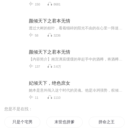
150
8681
颜倾天下之君本无情
透过大树的枝叶，看着细碎的阳光不由的在心里一阵迷糊：“这是天堂吗？为什么好刺眼啊……” 恍惚了一阵之后 伊颜苒揉了揉发晕的额头，捂着自己的小心脏，左摇右晃的终于站了起来，看了看四周发现自己的周围居然都是树木。 “难道我还没死吗？...
58
3236
颜倾天下之君本无情
【内容简介】南宫漓宸缓缓的举起手中的酒樽，将酒樽内的美酒一饮而尽，放下酒樽。优雅的一挑剑眉，俯视的目光在众人身上转了一圈最后停在了跪在不远处的较小人影上。【作者简介】花溪小妖【精彩片段】 伊颜苒摸摸自己的小心肝，确定不再疼了之后...
137
3.6万
妃倾天下，绝色庶女
她本是意外闯入这个时代的灵魂。他是冷冽强势，权倾朝堂的男人。命运将两人紧紧相连。当爱与控制交织，当真心与恐惧对撞——他们究竟是彼此的救赎，还是命运的试炼？《妃倾天下：绝色庶女》一场甜与痛并存的古风穿越情感史诗。
11
1110
您是不是在找：
只是个宅男而已要不要这么拼
末世也拼爹
拼命之王