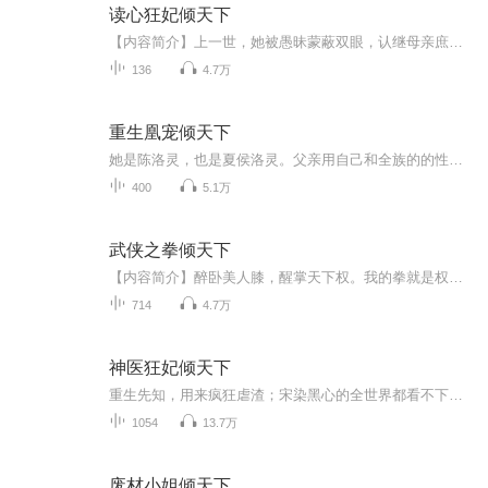
读心狂妃倾天下
【内容简介】上一世，她被愚昧蒙蔽双眼，认继母亲庶姐，最终不过黄粱一梦，折辱而死这一世，重头来过，带着金手指重生，读忠心辨奸人，人来杀人，佛挡灭佛两世的所有，本该有人来偿还！【作者/主播简介】作者：宝丝，网络小说作家。主播：2若若，主播声线...
136
4.7万
重生凰宠倾天下
她是陈洛灵，也是夏侯洛灵。父亲用自己和全族的的性命换她死后重生。她要向那个折磨她致死的人报仇！用她的美貌，用她的才智，用父亲留给她的绝本，不惜全部代价只为报仇！却偏偏遇到了他，她不能爱也不敢爱的人。。。收听福利：福利一：收听送豪礼，订阅...
400
5.1万
武侠之拳倾天下
【内容简介】醉卧美人膝，醒掌天下权。我的拳就是权力。我不相信任何人，我只相信我的拳头。我叫无忌，百无禁忌！【作者/主播】作者：盗圣小白主播：清一色有声工作室【购买须知】1、本作品为付费有声书，前82集为免费试听，购买成功后，即可收听，可下载...
714
4.7万
神医狂妃倾天下
重生先知，用来疯狂虐渣；宋染黑心的全世界都看不下去了。七王爷却装睁眼瞎：我家娘子又温柔又胆小，你们不要欺负她天真善良！
1054
13.7万
废材小姐倾天下