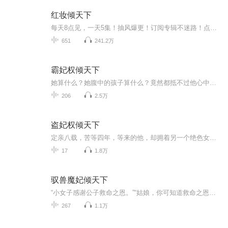
红妆倾天下
每天8点见，一天5集！抽风爆更！订阅专辑不迷路！点赞评论越多，更新越快哦~！【内容简介】她是大邺的守护神，名震天下的临江王，为守盟约一朝功成身退却遭至爱阴谋背叛。她是刁蛮恶毒，胸无点墨，臭名昭著。重生帝都花痴草包的身上会如何？从此卸战甲，收...
651
241.2万
霸妃权倾天下
她算什么？她腹中的孩子算什么？竟然都抵不过他心中那个她！四年的痴等、多日的恩爱，换来的，只是这样一场决斗！她决绝转身，几步便走到崖边的老梅树下。
206
2.5万
盗妃权倾天下
定亲八载，苦等四年，等来的他，却拥着另一个绝色女子。一タ之间，她由正妃沦为侧妃。侯门深深，寂寞相守，她不争宠，不承恩。原以为，她助他帮他，和他共患难比翼飞，最终会获得他的爱恋。孰料，他所作的一切，为的只是另一个女子。挑指断弦，远走沧海，...
17
1.8万
驭兽魔妃倾天下
“小女子感谢公子救命之恩。”“姑娘，你可知道救命之恩要如何报答？”“不知，”“笨蛋，以身相许呐！”……原以为你是真心爱我，熟料只是为了灭我魔教，毁我族人……得魔教教主之女可得天下，呵呵，若是真心，这天下送你又如何！“傻瓜，被骗了你还有我，”心灰意冷的夏千晴正欲跳崖，没想到身后有人抱住她。“若非黄泉白骨，我定守你百岁无忧！”“乖，别哭，我为你撑腰，如若你不喜欢，我们现在就去灭了那个渣渣替你报仇！”男子在夏千晴身边低喃。“你不是哑巴么，怎么会说话了？”夏千晴擦干眼泪一脸惊讶。“因...
267
1.1万