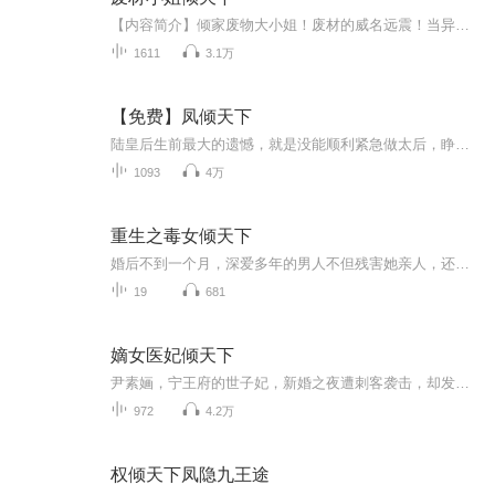
【内容简介】倾家废物大小姐！废材的威名远震！当异世的灵魂降临，当废材女再度睁开眼睛，锋芒慑人！一朝穿越，她成了遭人厌弃的大小姐，没有资质，被判定这一生都将平庸无能，在外人眼里她就是家族耻辱，在这个强者为尊的世界里，她将何去何从？没实力？...
1611
3.1万
【免费】凤倾天下
陆皇后生前最大的遗憾，就是没能顺利紧急做太后，睁开眼，重回韶华之龄。当然时踹飞够男人，有仇报仇，万万没有想到，报仇的路上，有一双暗沉的眼眸盯上了她。
1093
4万
重生之毒女倾天下
婚后不到一个月，深爱多年的男人不但残害她亲人，还编织罪名无情剜去她双眼，更纵容他的女人放火将她烧死，才明白，原来她只是他谋取至高无上权力的棋子而已。葬身火海的那一刻，她以血起誓，若有来生必斩断情丝，倾尽所有保护好所在乎的人........
19
681
嫡女医妃倾天下
尹素婳，宁王府的世子妃，新婚之夜遭刺客袭击，却发现是世子莫君夜。她以智慧和勇气应对王妃与柳琳琅的挑衅，稳固地位。医术高超的她救治了侍卫，赢得了莫君夜的尊重。回丞相府后，她夺回母亲遗物，揭露家族阴谋。与莫君夜共同进宫，赢得皇上赞赏。她救治...
972
4.2万
权倾天下凤隐九王途