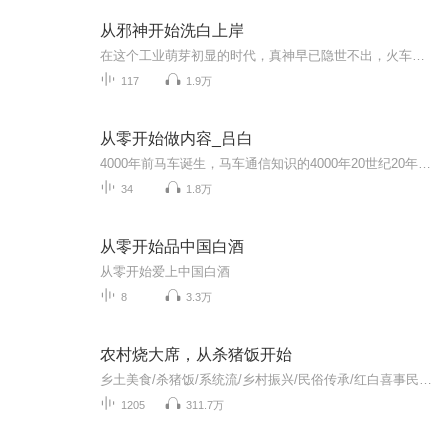
从邪神开始洗白上岸
在这个工业萌芽初显的时代，真神早已隐世不出，火车飞艇还停留在纸面上，贵族体系仍然稳固，阶级矛盾还在积蓄，远不到爆发的时候。安德开局穿成弱鸡邪神，还好有蓝星妈妈赠送的礼物才能苟下去，但从此信徒的数量与他的命挂钩。为了活命，安德不得不开始自...
117
1.9万
从零开始做内容_吕白
4000年前马车诞生，马车通信知识的4000年20世纪20年代，民用收音机诞生，声波通信知识的60年1983年PC互联网诞生，Web通信知识的25年2008-2016年，移动互联网诞生，app通信知识的8年科技信息给我们的时间并不是很多我们可能还没熟悉规则下一个崭新的时代可...
34
1.8万
从零开始品中国白酒
从零开始爱上中国白酒
8
3.3万
农村烧大席，从杀猪饭开始
乡土美食/杀猪饭/系统流/乡村振兴/民俗传承/红白喜事民俗 简介： “系统任务？让我回村烧大席？” “林师傅，您就别推辞了！咱村办喜事，没您掌勺，乡亲们都吃不下饭！” 欢迎收听由 “三尺不扑街” 创作，累计 112 万字、登上销售天榜的乡土美食爽文 ——...
1205
311.7万