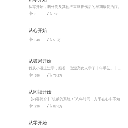
从零开始，脑外伤及其他严重脑损伤后的早期康复治疗。
8
738
从心开始
648
5.5万
从破局开始
我从小没上过学，跟着一位漂亮女人学了十年手艺。十年时间，她锻造了我一对“鬼眼”，辨识天下奇珍异宝。练就了我一双“佛手”，破局下套横行无忌。教会我一身“神技”，从容玩转江湖乾坤。我用多年来在古玩江湖摸爬滚打的亲身经历，告诉大家一个颠扑不破...
386
78.2万
从同福开始
【内容简介】“坑爹的系统！”八年时间，方阳在心中不知道骂了系统几次。武林外传！想到那群逗比，方阳就暗自偷乐。什么？武林外传只是放松的地方！、以后还会有其他世界，我的天~！【作者/主播简介】作者：钟山散人，网络小说作者。主播：卓纳文化传媒【...
236
87.6万
从零开始