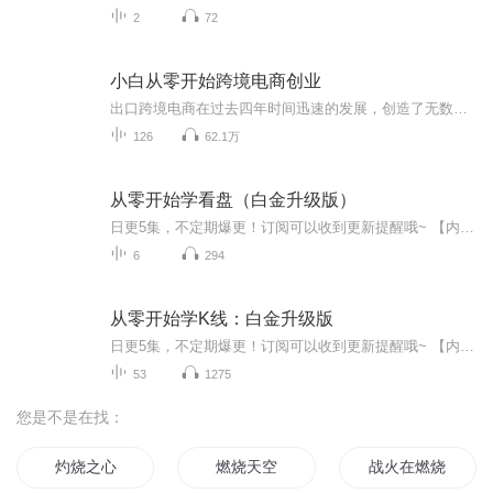
2
72
小白从零开始跨境电商创业
出口跨境电商在过去四年时间迅速的发展，创造了无数创业成功的奇迹。相对于竞争惨烈的国内电商平台，跨境电商出口的门槛更低，竞争小，利润更大。如果你想改变目前的生活状况，想从事一份新的创业项目，如果你想在工作之外做一份副业创业，获取额外的收入...
126
62.1万
从零开始学看盘（白金升级版）
日更5集，不定期爆更！订阅可以收到更新提醒哦~ 【内容简介】 今天,A股市场与以往已大不相同,巨大的成交量震荡、新杠杆工具的推出对股民们提出了新的要求。本书作者为纵横股市十余年的民间炒股高手,他依据自己丰富的盈亏经验,从大盘基本面、盘口指标、...
6
294
从零开始学K线：白金升级版
日更5集，不定期爆更！订阅可以收到更新提醒哦~ 【内容简介】 《从零开始学K线 (白金升级版)》由浅入深地介绍了有关K线的基础知识，详细阐述了K线图在实战操作中的应用，包括如何从K线图上捕捉买卖点、判断主力动作意图等，同时分析了怎样综合运用K线...
53
1275
您是不是在找：
灼烧之心
燃烧天空
战火在燃烧