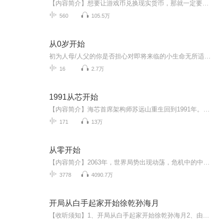
【内容简介】想要让游戏币兑换现实货币，那就一定要有一个强大的经济实体来担保其可兑换性。而这个实体只能是一国的政府。可是政府为什么要出面担保一个游戏的真实货币兑换能力？ 战争也可以这样打。兵不血刃一样能干掉一个国家。一个可以兑换现实货币的游...
560
105.5万
从0岁开始
初为人母/人父的你是否担心对即将来临的小生命无所适从？是否被新降生的宝宝弄得精疲力尽？这《从0岁开始》会提供给你育儿的智慧、常识和信心！教你轻轻松松地养出一个健康、快乐的宝宝，让你的家庭因为孩子的加入而更加和谐、幸福。在孩子出生的第一天、...
16
2.7万
1991从芯开始
【内容简介】海芯首席架构师苏远山重生回到1991年。在这个AMD还靠山寨Intel存活的年代。他从EDA开始布局，在瓦森纳协定之前抢占先机。为国内的半导体行业重造一片蓝天。大国崛起，从芯开始！【作者/制作者简介】作者：三分糊涂是一名出色的小说作者，他的...
171
13万
从零开始
【内容简介】2063年，世界局势出现动荡，危机中的中国政府把龙缘集团开发的一款世界性网络游戏《零》投入市场，只要借助游戏头盔就可以将自己接入游戏。游戏目标是实现一个高度真实的虚拟世界，一个充满神话人物与魔法人物的世界。其中NPC（虚拟人物）实行...
3778
4090.7万
开局从白手起家开始徐乾孙海月
【收听须知】1、开局从白手起家开始徐乾孙海月2、由于音频节目更新的比较慢，如想快速阅读小说文字版的全部章节，请在微信中搜索公/众/号【黑葡萄文学】，关注后，并在公/众/号中回复：【500】，便可快速阅读小说文字版全集。（注意：需要在公/众/号中回复...