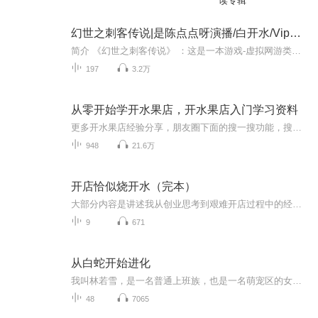
读专辑
幻世之刺客传说|是陈点点呀演播/白开水/Vip免费
简介 《幻世之刺客传说》 ：这是一本游戏-虚拟网游类小说，主角在游戏名字白开水，讲述一个平淡生活中的人（如他的名字“白开水”）在游戏中变成一个传奇刺客，进行养成的故事，据大部分书友说这本书前五百封神之作。主播简介：是陈点点呀CG动画配音演员....
197
3.2万
从零开始学开水果店，开水果店入门学习资料
更多开水果店经验分享，朋友圈下面的搜一搜功能，搜水果店早读课，欢迎入圈与开水果店同行交流。
948
21.6万
开店恰似烧开水（完本）
大部分内容是讲述我从创业思考到艰难开店过程中的经历，所见所闻，所思所想，不求正确，但求真实。本人本科毕业之后在校办公司工作7年，接触过穷爸爸富爸爸的理念之后，思考创业3年，注册公司开店15年，跟大部分人一样，第一次开店失败，损失惨重，人生惨...
9
671
从白蛇开始进化
我叫林若雪，是一名普通上班族，也是一名萌宠区的女主播。我养了两条宠物蛇，一条叫小白，一条叫小青。这两天我发现我家小白看我的眼神有点不太对。我感觉他好像要成精了。……天地剧变，万类霜天竞自由，一条白蛇在系统的帮助下，引领时代潮流的故事。
48
7065