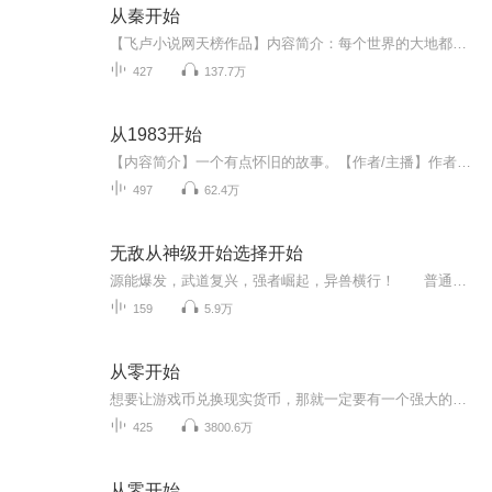
从秦开始
【飞卢小说网天榜作品】内容简介：每个世界的大地都有龙脉，得龙脉者，可掌天下。一个偶然间获得一枚奇特玉玺的人，便这么意外的降临在了战国七雄时期，开始了他修“帝王之道”的征途。我们的故事，便从赵国的一个边境小城开始…… 作者简介：晓念雪月，飞卢A级签约作者，代表作：《狐妖之狐灭万界》、《秦时之俗人一枚》、《狐妖之僵尸小道士》、《从秦开始》、《帝临万界》、《巫限世界之神奇宝贝》等，作品均受到读者的好评。演播者：煜林，热门主播。...
427
137.7万
从1983开始
【内容简介】一个有点怀旧的故事。【作者/主播】作者：睡觉会变白，网络小说作家。主播：水渊__【购买须知】1、本作品为付费有声书，前79集为免费试听，购买成功后，即可收听，可下载重复收听。2、版权归原作者所有，严禁翻录成任何形式，严禁在任何第三方...
497
62.4万
无敌从神级开始选择开始
源能爆发，武道复兴，强者崛起，异兽横行！ 普通高三学子林渊，在机缘巧合之下，成功绑定神级选择系统！ 选择吊打同期武考生，奖励神级斗技：佛怒火莲！ 选择虐杀赤炎暴龙皇，奖励终极瞳术：万花筒写轮眼！ 选择一人镇压亿万兽潮，奖励人物召...
159
5.9万
从零开始
想要让游戏币兑换现实货币，那就一定要有一个强大的经济实体来担保其可兑换性。而这个实体只能是一国的政府。可是政府为什么要出面担保一个游戏的真实货币兑换能力？
425
3800.6万
从零开始