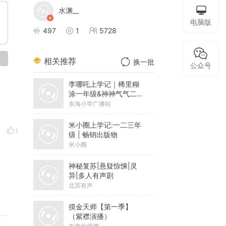
水渊__
电脑版
497
1
5728
论
相关推荐
换一批
公众号
李哪吒上学记｜稀里糊
涂一年级&神神气气二年
级
东海小学广播站
米小圈上学记:一二三年
1
级 | 畅销出版物
米小圈
神秘复苏|悬疑惊悚|灵
异|多人有声剧
北冥有声
摸金天师【第一季】
（紫襟演播）