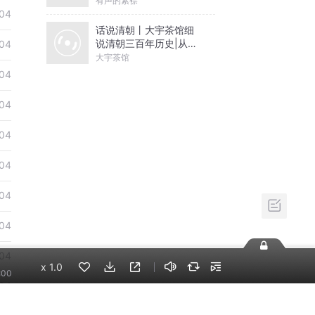
有声的紫襟
04
话说清朝丨大宇茶馆细
说清朝三百年历史|从努
04
尔哈赤到末代皇帝溥仪|
大宇茶馆
康熙雍正乾隆
04
04
04
04
04
04
04
x
1.0
:00
04