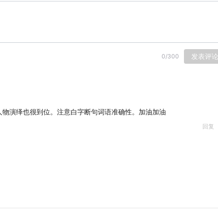
发表评
0
/
300
人物演绎也很到位。注意白字断句词语准确性。加油加油
回复