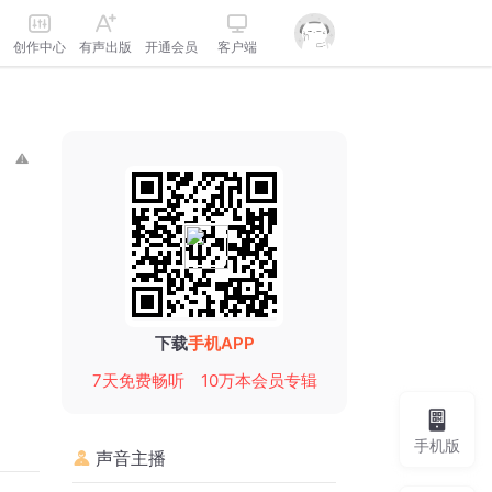
创作中心
有声出版
开通会员
客户端
下载
手机APP
7天免费畅听
10万本会员专辑
手机版
声音主播