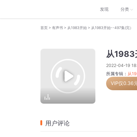
发现
分类
>
>
>
首页
有声书
从1983开始
从1983开始--497集(完）
从1983
2022-04-19 18
所属专辑：
从1
VIP仅
0.36
用户评论