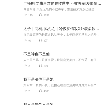
广播剧|文曲星君仍在转世中|不败将军|爱恨情仇|耽美|超自然|平民 |英雄
内容简介 风光无限的不败将军，昏迷醒来竟然已经是一无所有的平民百姓。 而在他身边的人却是只有模糊印象的儿时玩伴。 身中奇毒濒临死亡，记忆倒退到了14岁… 一件件诡异的事情接踵而来，而背后操纵者竟然不是人！他该如何解决这一切？还有这...
119
1839
太子｜商桐, 风允之｜冷傲痴情攻X外表柔软内心刚强受, 风弄原著｜长篇古风耽美, 年下强制爱
在风弄原著的长篇古风耽美中，太子商桐和风允之的爱情纠葛如同一曲悠长的琴音，纠结而深刻。商桐身为太子，冷傲霸道，却在风允之面前展露出一种近乎痴狂的执念。他强势地占有，不容拒绝。而风允之外表温润如玉，实则内心坚韧如铁，面对商桐的强制与深情，...
99
2万
不是神也不是仙
人生虽平凡，只要有爱，世间会更美好，不气妥，有信念，懂得奉献 ，就像美丽的春天一样，百花齐放，绽放精彩。...
2
210
我不是渣你不是她
第四章：真的不长，就怕还在喜欢渣男徐真真第四张个人专辑《我不是渣你不是她》将会是一场短暂的“渣爱”旅途。你会听见渣男去过广州的酒馆，去过巴黎滑雪，去过东京的音乐节，去过洛杉矶的派对，都是为了想遇见“她”。“她”是他对美好的憧憬，“她”是他对幸福的幻想，他知道世上一定有一个灵魂在那个对的时间地点等待着与他相爱。整张专辑分四个章节发布，每个章节有两首单曲。这四个章节分别是：#不要诱惑我，我经不起诱惑；#真的喜欢，就怕时间不长；#安全感不是我能给的；#真的不长，就怕还在喜...
2
4986
我不是渣你不是她