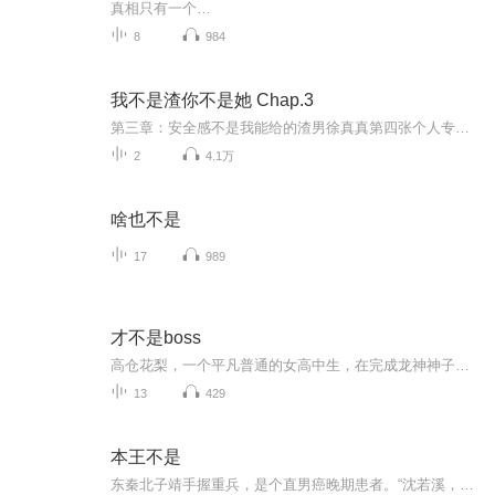
真相只有一个…
8
984
我不是渣你不是她 Chap.3
第三章：安全感不是我能给的渣男徐真真第四张个人专辑《我不是渣你不是她》将会是一场短暂的“渣爱”旅途。你会听见渣男去过广州的酒馆，去过巴黎滑雪，去过东京的音乐节，去过洛杉矶的派对，都是为了想遇见“她”。“她”是他对美好的憧憬，“她”是他对幸福的幻想，他知道世上一定有一个灵魂在那个对的时间地点等待着与他相爱。整张专辑分四个章节发布，每个章节有两首单曲。这四个章节分别是：#不要诱惑我，我经不起诱惑；#真的喜欢，就怕时间不长；#安全感不是我能给的；#真的不长，就怕...
2
4.1万
啥也不是
17
989
才不是boss
高仓花梨，一个平凡普通的女高中生，在完成龙神神子的任务后回到原本的世界。而后，化成小正太的白龙神再次出现。连续好几代神子撂挑子不干活，让祂所守护的时空出现了很严重的问题，祂只能再次找到兢兢业业完成任务的花梨抱大腿求帮忙。虽然当初被白龙神...
13
429
本王不是
东秦北子靖手握重兵，是个直男癌晚期患者。“沈若溪，女人就应该乖乖待在后院，本王受伤了，你给本王包扎，本王中毒了你给本王解毒，舞弄权势非女子所为。”说着便默默把自己两军兵符、王府大权都给了她。王府侍卫们无语擦汗。“沈若溪，女人应该上得厅堂下得厨房，你以后要多在厨艺上下功夫。”厨房里的大妈望着刚被王爷剥完的虾壳无语凝噎。“沈若溪，女人就应该以男人为尊，男人说一女人不能说二，你既然嫁给了本王，便什么都得听本王的。”看着面前一本正经跪在搓衣板上的某人，沈若溪“你说的很有道理，奖励你多跪半个时辰”