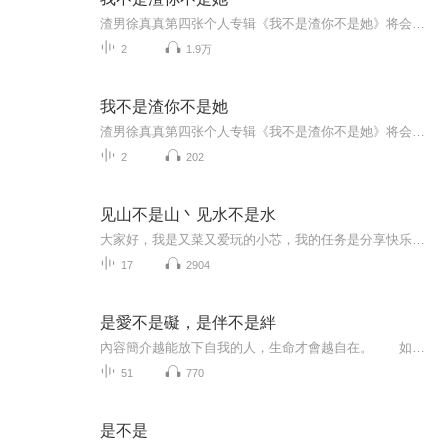
渣男徐真真第四张个人专辑《我不是渣你不是她》将会是一场短暂的“渣爱”旅途。你会听见渣男去过广州的酒馆，去过巴黎滑雪，去过东京的音乐节，去过洛杉矶的派对，都是为了想遇见“她”。“她”是他对美好的憧憬，“她”是他对幸福的幻想，他知道世上一定有一个灵魂在那个对的时间地点等待着与他相爱。整张专辑分四个章节发布，每个章节有两首单曲。这四个章节分别是：#不要诱惑我，我经不起诱惑；#真的喜欢，就怕时间不长；#安全感不是我能给的；#真的不长，就怕还在喜欢《我不是渣你不是她》是徐真真...
2
1.9万
我不是渣你不是她
渣男徐真真第四张个人专辑《我不是渣你不是她》将会是一场短暂的“渣爱”旅途。你会听见渣男去过广州的酒馆，去过巴黎滑雪，去过东京的音乐节，去过洛杉矶的派对，都是为了想遇见“她”。“她”是他对美好的憧憬，“她”是他对幸福的幻想，他知道世上一定有一个灵魂在那个对的时间地点等待着与他相爱。整张专辑分四个章节发布，每个章节有两首单曲。这四个章节分别是：#不要诱惑我，我经不起诱惑；#真的喜欢，就怕时间不长；#安全感不是我能给的；#真的不长，就怕还在喜欢
2
202
见山不是山丶见水不是水
大家好，我是又菜又爱玩的小芯，我的任务是分享快乐，记得保持微笑啊！
17
2904
是愛不是礙，是伴不是絆
內容簡介越能放下自我的人，生命才會越自在。 如何跟伴侶相處，是每個人一生都必須面對的功課！ 許瑞云醫師以「共好」為出發點的親密關係指南 每段感情的坎坷， 都是為了讓你看清楚自己； 每次傷痛的蓄積， 都能讓你重新找回愛的力量。...
51
770
是不是