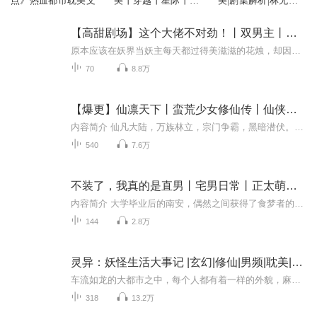
点》热血都市耽美文
美丨穿越丨星际丨甜
美|剧集解析|林无隅&
宠
丁霁
【高甜剧场】这个大佬不对劲！丨双男主丨甜宠丨耽美
原本应该在妖界当妖主每天都过得美滋滋的花烛，却因为天界的命令到人间寻找曾经危害三界的邪道士并抓他回去复命。 可是邪道士他还没抓到，先捕获了一名御用铲屎官。。。。。等等……他好像是妖主啊！ 是不是哪里不太对？？？？免费不收取任何费用 ...
70
8.8万
【爆更】仙凛天下丨蛮荒少女修仙传丨仙侠丨爆笑爽文丨耽美
内容简介 仙凡大陆，万族林立，宗门争霸，黑暗潜伏。一个从蛮荒走出的少女，自小被四位上古高人抚育，天生道骨，命带仙缘。她狡黠灵动、心性坚韧，五岁淬体，戏灵宠、斗强敌，一路逆袭修仙路。师徒羁绊、宿命纠缠、阴谋迭起，她从懵懂稚童，一步步蜕变为威...
540
7.6万
不装了，我真的是直男丨宅男日常丨正太萌妹丨耽美小说
内容简介 大学毕业后的南安，偶然之间获得了食梦者的能力，拥有进入他人梦境的特权。楼下的高中生方玉成为了他第一个窥视的对象，只是南安却惊恐的发现，这个高中生不仅仅是女装大佬，竟然还对自己不怀好意!呵呵，作为钢铁直男，南安觉得有必要远离他…… ...
144
2.8万
灵异：妖怪生活大事记 |玄幻|修仙|男频|耽美|仙侠
车流如龙的大都市之中，每个人都有着一样的外貌，麻木而呆滞。谁也不知道，或许就在你刚刚擦肩而过的人之中，便有一个披着人类外表的妖怪！他们生活在这大都市之中，享受着人类文明的方便快捷。但同时，他们也会经历各种各样不可思议的事情…………欢迎大...
318
13.2万