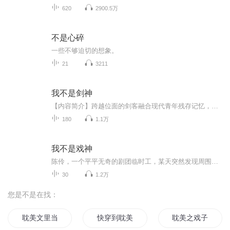
620
2900.5万
不是心碎
一些不够迫切的想象。
21
3211
我不是剑神
【内容简介】跨越位面的剑客融合现代青年残存记忆，刚来两天还没来得及大展宏图，就要面对女警：背墙！抱头！何邦维低头盘算，目露凶光......【作者/主播简介】作者：余命维新，网络小说作家。主播：小花电台，代表作《承少独宠，试婚99天》《我的时空穿梭...
180
1.1万
我不是戏神
陈伶，一个平平无奇的剧团临时工，某天突然发现周围的人开始按照固定的“剧本”行动——同事重复着三年前的台词，邻居每天准时上演家暴戏码，整座城市宛如一座巨大的舞台，所有居民都是身不由己的演员。而他，是唯一能看见“剧本”的人。更诡异的是，当他...
30
1.2万
您是不是在找：
耽美文里当反派女配
快穿到耽美□□世界
耽美之戏子醉倾城