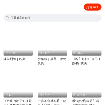
打开APP
不是耽美的耽美
6.9万
2352
4127
陈年烈苟｜耽美
少年游｜耽美｜假死
《谷主魅影》 双男主
复仇
|多播 |耽美
127
5792
39.5万
《后座的汉子你搂紧
一言不合就卖萌丨耽
嚣张|纯爱|双男主|耽