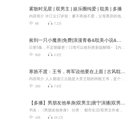
雾散时见星 | 双男主 | 娱乐圈纯爱 | 耽美 | 多播
内容简介 许江尘17岁前：爹不疼娘不爱，父母离异的地里小白菜。17岁后：一场乌龙被动开启和爱豆的美美同居生活。许江尘日常是战战兢兢的，而他的爱豆非要当他哥哥，楚清每天默默警告自己要控制，他还没成年呢，什么都不懂...
88
7.2万
捡到一只小魔兽|免费|浪漫青春&耽美小说&女频&正剧&大团圆
日更5集，不定期爆更！订阅可以收到更新提醒哦~ 【内容简介】 在22岁的罗晓眼中，生活仿佛一片荒芜的沙漠。然而，一次偶然的机会，他在垃圾堆中发现了一个伤痕累累的小生物，形似恐龙，全身遍布针孔，似乎曾遭受过残忍的实验。出于怜悯，罗晓决定收养这个...
820
2.9万
寒旌不渡：王爷，将军说他要在上面 | 古风耽美 | 精品多播
内容简介 人人都道江云隐是大景王朝的闲散王爷，是个不成器的纨绔。直到他遇到了那个在边关立下赫赫战功的将军，自此命运的齿轮开始转动。他们共赴沙场，同历生死，在血与火中淬炼出一段不容于世的深情。烽烟散尽，新帝登基。满朝文武惊见那位“叛将”沐玄...
250
7.6万
【多播】男朋友他单身|双男主|唐宁演播|双男主|都市言情|耽美|哄睡神器
书名：《男朋友他单身》 分类： 都市生活/双男主作者： 有猫 作品简介：《男朋友他单身》作者有猫 徐东波二十七岁从军归来这年，本打算给大家一个惊喜，却发现他家里人全都不认识他了，而他的男朋友宋桥也已经成了单身汉。谁允许的？他这个当事人为什么不...
165
24.1万