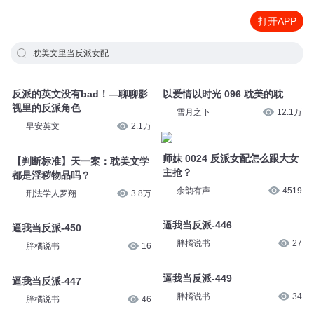
打开APP
耽美文里当反派女配
反派的英文没有bad！—聊聊影
以爱情以时光 096 耽美的耽
视里的反派角色
雪月之下
12.1万
早安英文
2.1万
师妹 0024 反派女配怎么跟大女
【判断标准】天一案：耽美文学
主抢？
都是淫秽物品吗？
余韵有声
4519
刑法学人罗翔
3.8万
逼我当反派-446
逼我当反派-450
胖橘说书
27
胖橘说书
16
逼我当反派-449
逼我当反派-447
胖橘说书
34
胖橘说书
46