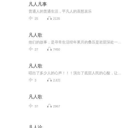
凡人凡事
普通人的普通生活，平凡人的喜怒哀乐
25
2135
凡人歌
他们的故事，是寻常生活经年累月的叠压是岩层深处一屡熠熠发光的矿脉多少风雨和绚丽都化作骄傲追梦的赤子心作者是电台资深主持人每天9：00更新
27
7450
凡人歌
唱出了多少人的心声！！！演出了底层人民的心酸，让人忍不住想看看全篇。
3
2.8万
凡人歌
37
2967
凡人论