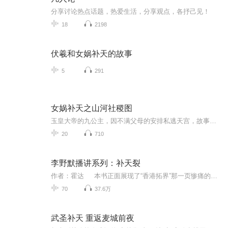
分享讨论热点话题，热爱生活，分享观点，各抒己见！
18
2198
伏羲和女娲补天的故事
5
291
女娲补天之山河社稷图
玉皇大帝的九公主，因不满父母的安排私逃天宫，故事由此而展开。
20
710
李野默播讲系列：补天裂
作者：霍达 本书正面展现了“香港拓界”那一页惨痛的历史，通过京师举人易君恕在戊戌变法失败后亡命香港的坎坷人生经历，以及与“新界”爱国志士联合十万乡民奋起抗英保土而惨遭镇压的悲壮义举，蓦然回首上个世纪惨不忍睹的历史，更有其震撼人心的现...
70
37.6万
武圣补天 重返麦城前夜