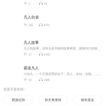
2
15
凡人自省
142
6721
凡人故事
凡人的故事，没有太多华丽的故事桥段，谢谢你们的收听。 投稿微信：DJbaixue33 新浪微博@DJ白雪 故事原文：微信公众平台@DJ白雪
17
5.8万
霸道凡人
小仙儿，一个正值花季的女子，亦人，亦仙，亦狼............缠绵悱恻的人狼之恋
53
2955
您是不是在找：
西游记补
补天奇侠传
候补圣女