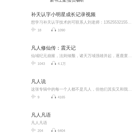
新书上架|会员畅听
补天认字小明星成长记录视频
想学习补天认字技术的可联系人刘老师：13525532155（同微信）节目内容:孩子认字实录你将收获:日常孩子认字有哪些方法，可以高效陪伴孩子，先认字后读书。
18
1090
凡人修仙传：震天记
仙域纪元崩摧，法则倾颓，诸天万域强雄并起，逐鹿寰宇。一颗蒙尘帝种，于寂灭中复苏，自乱世烽烟里悍然崛起，终以无上伟力，震彻诸天！源帝执掌万物本源，星帝号令周天星辰，咒帝言出法随，剑帝斩断万古⋯•诸帝临尘，仙域喋血。一场围绕无上造化与开天仙...
1043
4.1万
凡人说
这张专辑中的每一个人都不是凡人，但他们其实又和我们一样是一个凡人。跟随我的声音走近他们，听他们的故事，感悟不平凡……
9
4165
凡人凡语
凡人凡语
204
6404