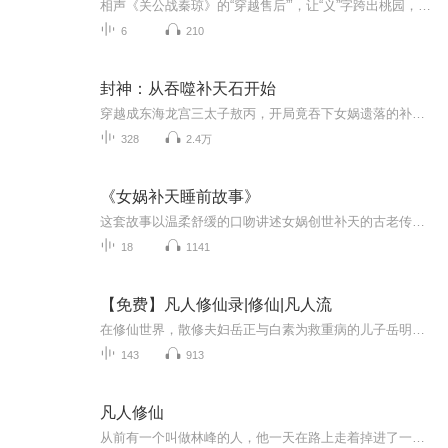
相声《关公战秦琼》的“穿越售后”’，让“义”字跨出桃园，在隋唐的烽火里重新拓印。所以，请别急着找历史老师告状—这里不背书，只负责把“不可能”写成“可能”，荆州夜失踪，隋唐日初现。雷是导火索，玉米秆是路标，而我关羽，是被命运一脚踹进未知篇...
6
210
封神：从吞噬补天石开始
穿越成东海龙宫三太子敖丙，开局竟吞下女娲遗落的补天石！从此，他身负人道龙气，炼混沌真身，走上了吞噬万灵、逆改天命的封神之路。四大灵猴？吞之可化混沌血脉！阐教金仙？斩之可夺大道气运！封神榜上无名？那便亲手重写神位！在这场席卷三界的浩劫之中...
328
2.4万
《女娲补天睡前故事》
这套故事以温柔舒缓的口吻讲述女娲创世补天的古老传说，描绘出祥和美好的远古世间百态，情节简单治愈，画面充满童趣，既能让孩子领略中华传统神话魅力，又能安稳陪伴孩童轻松进入甜美梦乡。
18
1141
【免费】凡人修仙录|修仙|凡人流
在修仙世界，散修夫妇岳正与白素为救重病的儿子岳明，踏上寻找九阳玄鸟卵之路。历经艰辛寻到鸟卵时，却遭问仙流三人抢夺。岳正夫妇为子奋起反抗，与强敌展开激烈斗法。修仙之路险阻重重，他们能否成功救子？又将在这奇幻修仙界掀起怎样的波澜？且看《凡人...
143
913
凡人修仙
从前有一个叫做林峰的人，他一天在路上走着掉进了一个洞里洞里有一个传送门，它就忍不住走了进去，然后他来到了修仙世界，开局是一个普通人，慢慢成为修仙记的大神