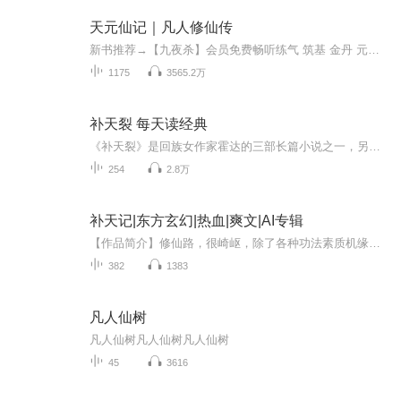
天元仙记｜凡人修仙传
新书推荐→【九夜杀】会员免费畅听练气 筑基 金丹 元婴 化神 练虚 合体 大乘······一个小人物的江湖一个凡人的修仙之路一心想加入仙门却无门可投在一次机缘巧合之下他加入了当地的一个修仙门派从此开启了一生的修仙之旅多少平淡心中事修仙路上尽苍茫...
1175
3565.2万
补天裂 每天读经典
《补天裂》是回族女作家霍达的三部长篇小说之一，另两篇为《穆斯林的葬礼》、《未穿的红嫁衣》。 《补天裂》出版之际，正值香港回归祖国、十二亿人民“炼石补天”之时，国人捧读此书，蓦然回首上个世纪惨不忍睹的历史，更有其震撼人心的现实意义。即使现在来看，其直指人心、令人内心战栗的艺术感染力仍然具有强大的力量。故事发生在上个世纪末，中华民族灾难深重的年代。大清国甲午战败，列强瓜分中国之势已成，公元1898年，英国殖民主义者乘机胁迫软弱无能的清政府签订了《展拓香港界址专条》，这是继1842年的《南京条约》、1860年的《北京条约》之后，中、英两国在香港问题上签订的第三个不平等条约，从而完成了英占香港、九龙、“新界”的“三部曲”，中国在香港地区完全丧失主权，中华民族蒙受了长达一个半世纪的奇耻大辱。本书正面展现了“香港拓界”那一页惨痛的历史，通过京师举人易君恕在戊戌变法失败后亡命香港的坎坷人生经历，以及与“新界”爱国志士联合十万乡民奋起抗英保土而惨遭血腥镇压的悲壮义举，谱写了一曲中华民族抵御外侮、宁死不屈的慷慨悲歌。1984年中、英两国发表关于香港问题的《联合声明》，中国政府向全世界庄严宣布，定于1997年7月1日恢复对香港行使主权，百年国耻，一朝雪洗。作家霍达以“待从头收拾旧山河”的激情投入了本书的创作，并远赴香港深入生活，搜集素材，查阅历史资料数千万字，采访各界人士数百人次，反复实地踏勘历史遗迹，在充分尊重历史真实的基础上，运用多种艺术手段，潜心结构，历时“二载，完成了这部呕心沥血之作。作家以浓烈的爱国激情，真实、生动、形象的笔墨，着力塑造了易君恕、邓伯雄、邓菁士等爱国志士的英雄群像，对英国牧师林若翰、清朝总理衙门大臣李鸿章、两广一总督谭钟麟、港督卜力、辅政司骆克、警察司梅轩利等各色人物的刻画亦各有独到之处。
254
2.8万
补天记|东方玄幻|热血|爽文|AI专辑
【作品简介】修仙路，很崎岖，除了各种功法素质机缘灵根一样不能少，还要面对各种重生穿越的炮灰女配的逆袭身为主角的荣慧卿顿时感觉鸭梨山大……贼老天！漏洞太多了吧！——补天不要钱的吗？【作者简介】寒武记【购买须知】1、本作品为付费有声书，前57集...
382
1383
凡人仙树
凡人仙树凡人仙树凡人仙树
45
3616