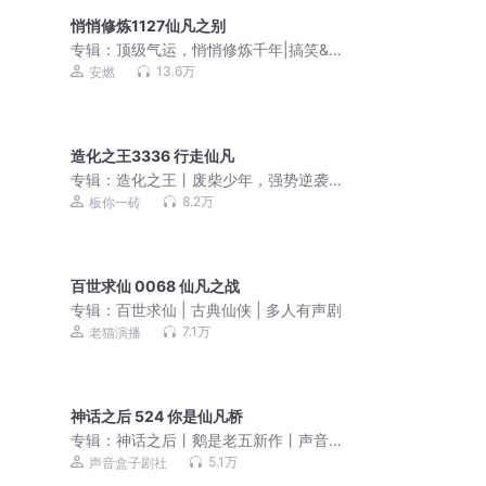
悄悄修炼1127仙凡之别
专辑：
顶级气运，悄悄修炼千年|搞笑&
修仙|vip免费
13.6万
安燃
造化之王3336 行走仙凡
专辑：
造化之王丨废柴少年，强势逆袭
丨玄幻精品多人有声剧
8.2万
板你一砖
百世求仙 0068 仙凡之战
专辑：
百世求仙 | 古典仙侠 | 多人有声剧
7.1万
老猫演播
神话之后 524 你是仙凡桥
专辑：
神话之后丨鹅是老五新作丨声音
盒子剧社《弃宇宙》团队|多人有声剧
5.1万
声音盒子剧社