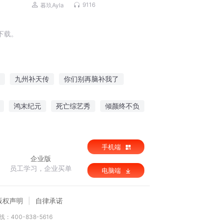
丨暮玖&夏涵领衔多人有声剧
9116
暮玖Ayla
下载。
九州补天传
你们别再脑补我了
大补魔师
补天修仙
星修补天记
鸿末纪元
死亡综艺秀
倾颜终不负
人
手机端
企业版
员工学习，企业买单
电脑端
版权声明
自律承诺
：400-838-5616