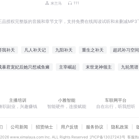
皇一统
111
米兰马
正品授权完整版的音频和章节文字，支持免费在线阅读试听和未删减MP3
要我补天
凡人补天记
九阳补天
重生之补天
超武补习空间
魔王
候补圣女
西游记补
傲世补天
补天奇侠传
我是
成暴君宠妃后她只想咸鱼瘫
主宰崛起
末世龙神领主
九轮黑谱
长的太可爱了怎么办
玄明大魔神
天脉神轮
不一样的舰长大
主播培训
小雅智能
车联网平台
兼职副业，兴趣赚钱
智能硬件，连接赋能
自在出行，听我想听
们
公司新闻
招贤纳士
用户反馈
服务协议
隐私政策
2026
www.ximalaya.com lnc. ALL Rights Reserved
沪ICP备13027243号
客服热线