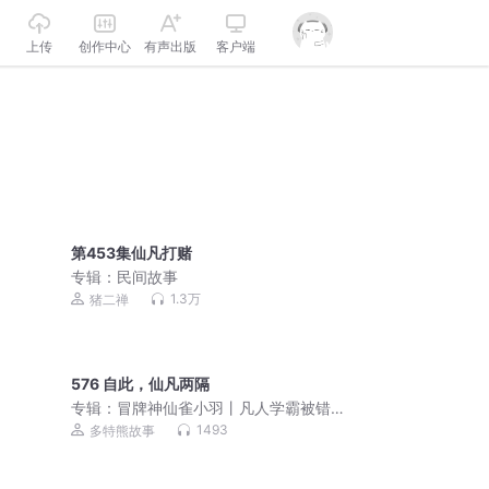
上传
创作中心
有声出版
客户端
第453集仙凡打赌
专辑：
民间故事
1.3万
猪二禅
576 自此，仙凡两隔
专辑：
冒牌神仙雀小羽丨凡人学霸被错
认神仙丨多特熊故事
1493
多特熊故事