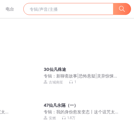
电台
30仙凡殊途
专辑：
新聊斋故事|恐怖悬疑|灵异惊悚|
民间故事|
1
古城南笙
47仙凡永隔（一）
咒太
专辑：
我的身份愈发变态丨这个诅咒太
有声
棒了2丨重生穿越&搞笑安燃丨多人有声
1.8万
安燃
剧