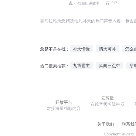
园修仙之旅
2172
小靓姐姐讲故事
喜马拉雅为您精选仙凡补天的热门声音内容，包含
补天情缘
情天可补
怎么
您是不是在找：
西游补遗
匠心补天
替补
九霄霸主
风向三点钟
穿
热门搜索推荐：
仙界补习生
冰苍煞界
修真之仙都极境
云剪辑
开放平台
在线音频剪辑神器
对接海量精彩内容
关于我们
联系我
Copyright © 2012-