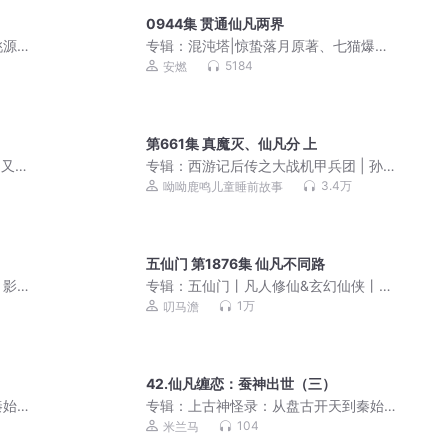
0944集 贯通仙凡两界
桃源
专辑：
混沌塔|惊蛰落月原著、七猫爆款
情｜
玄幻ip|安燃监制
5184
安燃
第661集 真魔灭、仙凡分 上
 又名
专辑：
西游记后传之大战机甲兵团 | 孙
悟空上学记2
3.4万
呦呦鹿鸣儿童睡前故事
五仙门 第1876集 仙凡不同路
丨影
专辑：
五仙门丨凡人修仙&玄幻仙侠丨多
人有声剧
1万
叨马澹
42.仙凡缠恋：蚕神出世（三）
秦始
专辑：
上古神怪录：从盘古开天到秦始
皇一统
104
米兰马