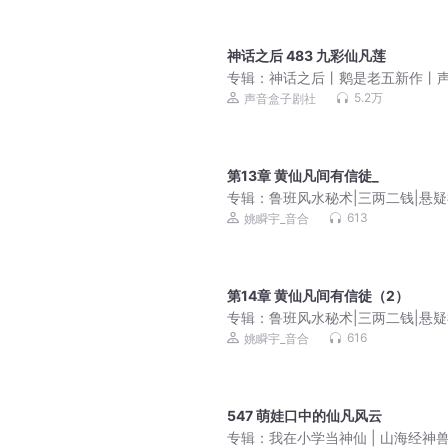
神话之后 483 九彩仙凡莲
专辑：
神话之后丨鹅是老五新作丨
盒子剧社《弃宇宙》团队|多人有声
5.2万
声音盒子剧社
第13章 黄仙凡间有信徒_
专辑：
鲁班风水秘术|三两二钱|悬
作|永久免费
613
姚瞬宇_音合
第14章 黄仙凡间有信徒（2）
专辑：
鲁班风水秘术|三两二钱|悬
作|永久免费
616
姚瞬宇_音合
547 萌娃口中的仙凡风云
专辑：
我在小学当神仙 | 山海经神兽 