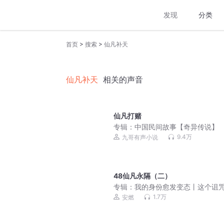
发现
分类
>
>
首页
搜索
仙凡补天
仙凡补天
相关的声音
仙凡打赌
专辑：
中国民间故事【奇异传说】
9.4万
九哥有声小说
48仙凡永隔（二）
专辑：
我的身份愈发变态丨这个诅
棒了2丨重生穿越&搞笑安燃丨多人
1.7万
安燃
剧