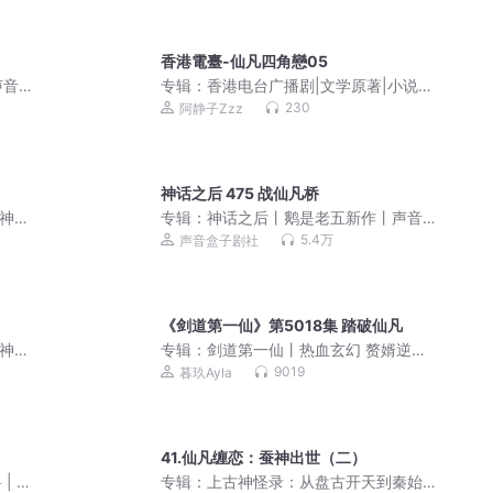
香港電臺-仙凡四角戀05
声音
专辑：
香港电台广播剧|文学原著|小说改
剧
编|粤语经典
230
阿静子Zzz
神话之后 475 战仙凡桥
疑神
专辑：
神话之后丨鹅是老五新作丨声音
盒子剧社《弃宇宙》团队|多人有声剧
5.4万
声音盒子剧社
《剑道第一仙》第5018集 踏破仙凡
疑神
专辑：
剑道第一仙丨热血玄幻 赘婿逆袭
丨暮玖&夏涵领衔多人有声剧
9019
暮玖Ayla
41.仙凡缠恋：蚕神出世（二）
| 校
专辑：
上古神怪录：从盘古开天到秦始