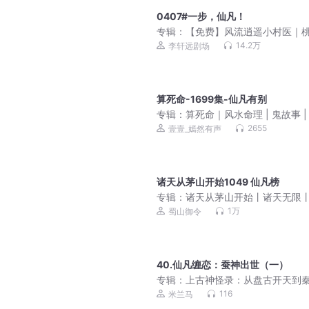
0407#一步，仙凡！
专辑：
【免费】风流逍遥小村医｜
偷香高手｜风流香艳美女｜乡野迷
14.2万
李轩远剧场
多人有声剧
算死命-1699集-仙凡有别
专辑：
算死命｜风水命理 | 鬼故事 |
太一神算
2655
壹壹_嫣然有声
诸天从茅山开始1049 仙凡榜
专辑：
诸天从茅山开始丨诸天无限
视穿越丨多人有声剧
1万
蜀山御令
40.仙凡缠恋：蚕神出世（一）
专辑：
上古神怪录：从盘古开天到
皇一统
116
米兰马