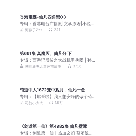
香港電臺-仙凡四角戀03
专辑：
香港电台广播剧|文学原著|小说改
编|粤语经典
241
阿静子Zzz
第661集 真魔灭、仙凡分 下
专辑：
西游记后传之大战机甲兵团 | 孙
悟空上学记2
3.5万
呦呦鹿鸣儿童睡前故事
苟道中人1672笼中观月，仙凡一念
专辑：
【燃番啦】我只想安静的做个苟
道中人｜爆笑&系统｜轻松魔道修仙｜精
1.9万
司徒小大大
品多人有声剧 平分仙道
《剑道第一仙》第4982集 仙凡壁障
专辑：
剑道第一仙丨热血玄幻 赘婿逆袭