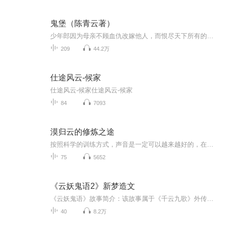
鬼堡（陈青云著）
少年郎因为母亲不顾血仇改嫁他人，而恨尽天下所有的女人！可是偏偏他爱上了东方慧。可是他不能爱他不能结合！至于为什么那个美丽的中年女人确是一直隐瞒着！这一边是写爱，另一边呈现的确是仇和血腥。他一心报仇，一路奇遇奇迹般的成为天南幻魔宫新任掌门...
209
44.2万
仕途风云-候家
仕途风云-候家仕途风云-候家
84
7093
漠归云的修炼之途
按照科学的训练方式，声音是一定可以越来越好的，在此专辑中，可以听听我2022年3月份的音频和最新更新到的音频声音对比，会发现不像同一个人
75
5652
《云妖鬼语2》新梦造文
《云妖鬼语》故事简介：该故事属于《千云九歌》外传，发生在一个奸臣贪逆之辈汹汹如野，民不聊生，妖魔祸行的时代中。故事在角色上融入了三大主角，赵长风、玄微子、白仙姑。形成了游历世间，逐步修行的故事历程。 故事加入了、冒险、挑战、探知未知事物的...
40
8.2万