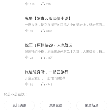
119
770
鬼堡【陈青云版武侠小说】
一座古堡，屹立在澎湃的江流之中的礁岩上，礁岩三面环水，一面接连陆地。古堡的大门，对着陆地的这一面，堡门永远是敞开的，现出一个拱形的黑黝黝的门洞，门的上方，堡墙之上，两个见丈大小，怵目惊心的大字：“鬼堡”血骷髅——是“鬼堡”之主的标志。这...
10
3137
倪匡（原振侠29）人鬼疑云
倪匡科幻小说，原振侠系列第二十九部，人鬼疑云，播讲：哈哈笑。
22
7.8万
旅途随身听，一起云旅行
开启云旅行，一起“音”游世界
81
4743
您是不是在找：
鬼门怨途
谜途鬼语
鬼道新途