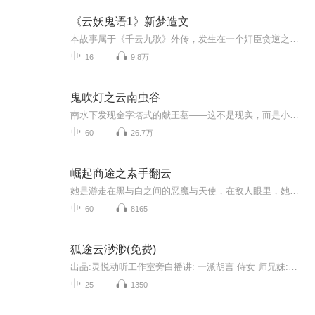
《云妖鬼语1》新梦造文
本故事属于《千云九歌》外传，发生在一个奸臣贪逆之辈汹汹如野，民不聊生，妖魔祸行的时代中。故事在角色上融入了三大主角，赵长风、玄微子、白仙姑。形成了游历世间，逐步修行，成长的故事历程。故事加入了、冒险、挑战、探知未知事物的新鲜感。及事物发...
16
9.8万
鬼吹灯之云南虫谷
南水下发现金字塔式的献王墓——这不是现实，而是小说！传闻救人性命的雮尘珠成了古滇国献王墓的随葬品，摸金校尉深入瘴疠之地，再探古墓奇险。三个摸金校尉依照一张人皮地图穿过遮龙山下古滇国秘密地下水道，不料遭遇千年痋术机关，成千上万个奴隶制成的“痋俑”像炸弹一样倒悬在洞顶，当它们接二连三地落入水中，引发的却是一连串的弱肉强食，一物降一物；丛林中夜现“SOS”电码，是曾经葬身此地的飞虎队队员怨魂作祟，还是献王的大祭师设下的迷局…
60
26.7万
崛起商途之素手翻云
她是游走在黑与白之间的恶魔与天使，在敌人眼里，她狡诈如狐，心狠手辣，难以琢磨;在朋友眼里，她淡然脱俗，宁静致远，聪明绝顶;她是，一个普通家庭的普通学生;她是，缔造佣兵神话的佣兵之王;她是，众多企业的幕后之主;她,白手起家创造了一个凌驾于政权之上的超然势力;没有人知道她如何走到这一步，没有人知道她隐藏着如此复杂的身份… 她隐于校园、隐于商界、隐于黑道、隐于世界之外… 但是，她却知道，一场重生改变了她原本平淡无奇的人生轨迹，重生让她创造了无数神话！...
60
8165
狐途云渺渺(免费)
出品:灵悦动听工作室旁白播讲: 一派胡言 侍女 师兄妹:紫葳星辰 天兵 仆人:抚顺晚报公子: 宇少夫人 菲菲:小银蛙 监制:欧阳泪美工:悦羽 紫葳星辰 对轨:悦羽后期:小银蛙 简介:是人，是妖，是男，是女，谁说的清楚，管他三七是多少，先活着在说吧。她本是现代学生，一次意外，意识来到异世，几经轮回体验不同人生，究竟是梦的太真，还是……
25
1350