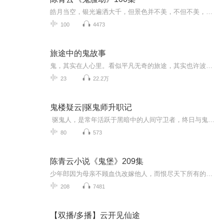
皓月当空，银光遍洒大千，但景色并不美，不但不美，反而有些阴森，夜风拂过，仿佛带着幽灵的窃笑。 为什么？因为这里是一片远离城镇官道的废墟，紧傍着山岗。 这废墟占地极广，总在数十亩左右，残墙、危壁、孤柱、半隐在荒烟蔓草间，有些树丛业已成...
100
4473
旅途中的鬼故事
鬼，其实在人心里。看似平凡无奇的旅途，其实也许波涛汹涌。旅行遇鬼的小故事合集，不同寻常的刺激之旅。少鸿压箱底的早期作品，颇为刺激。重新发布，不喜勿喷。
23
22.2万
鬼楼疑云|驱鬼师升职记
驱鬼人，是常年活跃于黑暗中的人间守卫者，终日与鬼怪生死相拼，无焱从二爷爷的遗书中得知了鬼楼的消息，为了找到爷爷留下的东西，探寻鬼楼的秘密，他和道士、巫女三人，踏上了降妖伏魔的道路。一路上，他们遇到各种妖魔鬼魂，在解决完一个个事件后，最...
80
573
陈青云小说《鬼堡》209集
少年郎因为母亲不顾血仇改嫁他人，而恨尽天下所有的女人！可是偏偏他爱上了东方慧。可是他不能爱他不能结合！至于为什么那个美丽的中年女人确是一直隐瞒着！这一边是写爱，另一边呈现的确是仇和血腥。他一心报仇，一路奇遇奇迹般的成为天南幻魔宫新任掌门...
208
7481
【双播/多播】云开见仙途