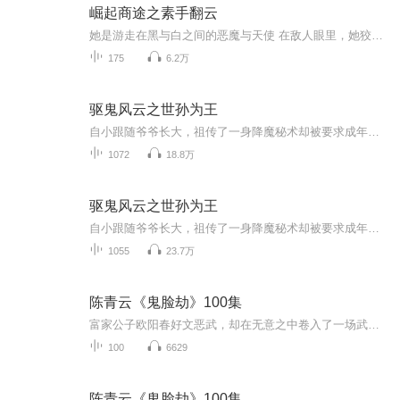
崛起商途之素手翻云
她是游走在黑与白之间的恶魔与天使 在敌人眼里，她狡诈如狐，心狠手辣，难以琢磨 在朋友眼里，她淡然脱俗，宁静致远，聪明绝顶 她是，一个普通家庭的普通学生 她是，缔造佣兵神话的佣兵之王 她是，众多企业的幕后之主 她,白手起家创造了一个凌驾于政权之上...
175
6.2万
驱鬼风云之世孙为王
自小跟随爷爷长大，祖传了一身降魔秘术却被要求成年之前不得显露，幼年被一群黄皮子戏耍玩过家家成亲，竟与断尾新娘开始了命运纠葛，爷爷定下的娃娃亲，功力耗尽助其发迹，却在离世后遭到退婚，终于踏入古铺，作为最年轻的风水铺少东，收服冤魂恶鬼已是雕...
1072
18.8万
驱鬼风云之世孙为王
自小跟随爷爷长大，祖传了一身降魔秘术却被要求成年之前不得显露，幼年被一群黄皮子戏耍玩过家家成亲，竟与断尾新娘开始了命运纠葛，爷爷定下的娃娃亲，功力耗尽助其发迹，却在离世后遭到退婚，终于踏入古铺，作为最年轻的风水铺少东，收服冤魂恶鬼已是雕...
1055
23.7万
陈青云《鬼脸劫》100集
富家公子欧阳春好文恶武，却在无意之中卷入了一场武林纷争，在一夜之间，全家一百多口人惨遭灭门之祸，是仇杀？还是劫财？未婚妻反目，为何？岳丈算计，为何？江湖枭雄惦念，又是为何？都只为了一件武林至宝，人人都欲得之而后快，试问是福？试问是祸？倒...
100
6629
陈青云《鬼脸劫》100集