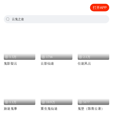
打开APP
云鬼之途
1.5万
1716
2.1万
鬼影疑云
云影仙途
仕途风云
1.1万
10.9万
5177
旅途鬼事
重生鬼仙途
鬼堡（陈青云著）