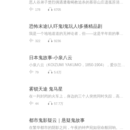
恶人谷弟子楚烈偶遇遭毒蝎教追杀的慕容山庄遗孤苏清瑶，意外发现彼此玉佩能拼接解锁《百草秘典》。为救中毒的谷主与被蛊毒所困的村民，二人携手闯腐骨涧、破万蛊阵，直面内奸背叛与正道误解。他们以精血破蛊、凭秘典寻药，一路对抗慕容玄的长生蛊阴谋与各...
178
6705
恐怖末途I人吓鬼I鬼玩人I多播精品剧
我是一个地地道道的无神论者，但——这是半年前的事了. 他们叫我“拌筋儿”，这是一个乍一听不太好理解的绰号，但其实原因很简单，我在家里开的“吉祥面馆”里担任主厨，而我做的“凉拌牛筋面”美味爽口，在顾客的口中评价颇高，故此得名。
322
9236
日本鬼故事-小泉八云
小泉八云（KOIZUMI YAKUMO，1850-1904），爱尔兰裔日本作家，写过不少向西方介绍日本和日本文化的书，是现代怪谈文学的鼻祖，其主要作品有《怪谈》、《来自东方》等。 1850年6月27日，小泉八云生于希腊，后在英法长大。1863年去往美国工作，后成为记者。1890年赴日，先后在东京帝国大学和早稻田大学开讲英国文学讲座。1896年加入日本国籍，从妻姓小泉，取名八云。1904年9月26日，因心脏病发而去世，共在日本生活了14年。
79
5.6万
雾锁天途 鬼马星
在一列封闭的火车上，身边的三个人突然同时失踪，高竞对此始终无法释怀。三年后，他在报纸的认尸启事上再次看见那个失踪女人的脸。凌晨三点，那女人被发现死在青风中学的三楼女厕所里，她的手指指向前方，死前曾经遭受虐待……受好奇心驱使，高竞和女中学生莫兰一起踏上了破案征途，在反复追问和不断探究中，谜底终于慢慢被揭开，然而当真相逼近时，他们却陷入从未有过的彷徨，原来世界上没有绝对纯真的人……...
44
57.7万
都市鬼影疑云｜悬疑鬼故事
在繁华都市的阴影之间，午夜的钟声宛如宿命般回响。这里的每一个拐角，每一座建筑，都悄然埋藏着都市传说的惊悚秘密。当青年一代步入这片超自然领域，他们将面对难以逃避的恐怖挑衅：鬼坛之烟神传说、恐怖校园的无头鬼影、午夜花店的诡异访客。这些诡异事...