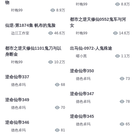
物
叶晚99
8.8万
叶晚99
8.9万
都市之逆天修仙0552鬼车与河
仙逆-第1874集 帆布的鬼脸
女
边江工作室
46.6万
叶晚99
14.6万
都市之逆天修仙1101鬼刀与以
出马仙-0972-人鬼殊途
身断金
曜小黑
1.1万
叶晚99
10.2万
逆命仙帝350
逆命仙帝337
德色卓玛
73
德色卓玛
68
逆命仙帝347
逆命仙帝349
德色卓玛
78
德色卓玛
70
逆命仙帝345
逆命仙帝346
德色卓玛
65
德色卓玛
81