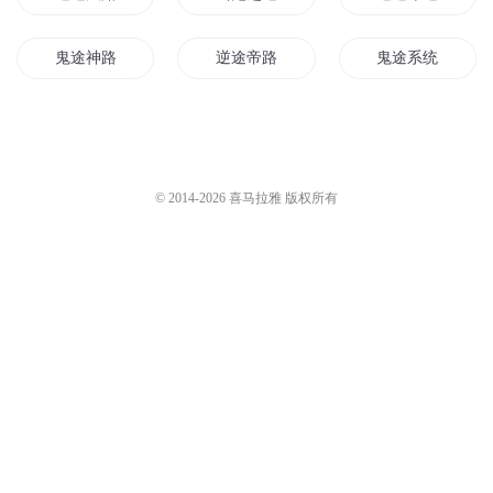
鬼途神路
逆途帝路
鬼途系统
逆天魔途
逆武天途
重生鬼仙途
逆仙归途
鬼道新途
逆龙仙途
© 2014-
2026
喜马拉雅 版权所有
逆仙天途
鬼神逆途
逆途皇者
逆天鬼途
鬼修之途
鬼神的命途
神鬼途说
逆行仙途