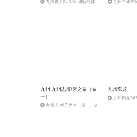
九州神女赋 048 魂魄铸体
九州白雀神龟
九州·九州志·狮牙之卷（卷
九州御龙
一）
九州御龙36
九州志 狮牙之卷（卷一）9