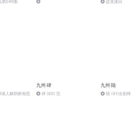
第049集
赵龙速回
九州·肆
九州·陆
8谁人解鹊桥相思
肆 (60) 完
陆 (41)全剧终