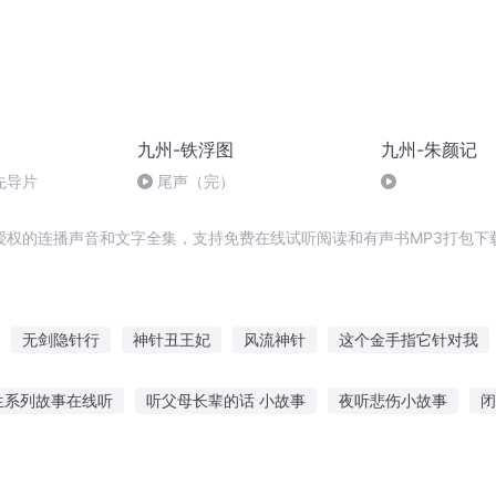
九州-铁浮图
九州-朱颜记
先导片
尾声（完）
授权的连播声音和文字全集，支持免费在线试听阅读和有声书MP3打包下
无剑隐针行
神针丑王妃
风流神针
这个金手指它针对我
针无悔
命悬一针
好像全世界都在针对我
针神传奇
我只针
生系列故事在线听
听父母长辈的话 小故事
夜听悲伤小故事
闭
外听床边的故事图片
老师的故事在线听
关注听更多故事的英文