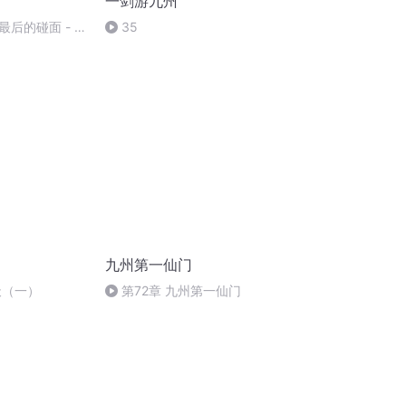
一剑游九州
后的碰面 - 杂
35
九州第一仙门
天（一）
第72章 九州第一仙门