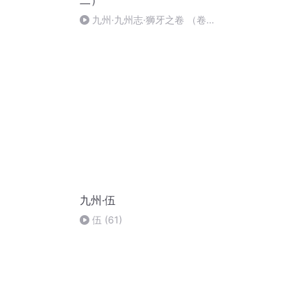
二）
九州·九州志·狮牙之卷 （卷
二）9
九州·伍
伍 (61)