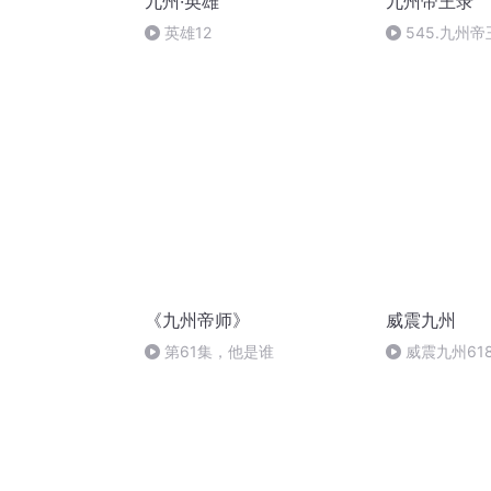
九州·英雄
九州帝王录
英雄12
545.九州
《九州帝师》
威震九州
第61集，他是谁
威震九州61