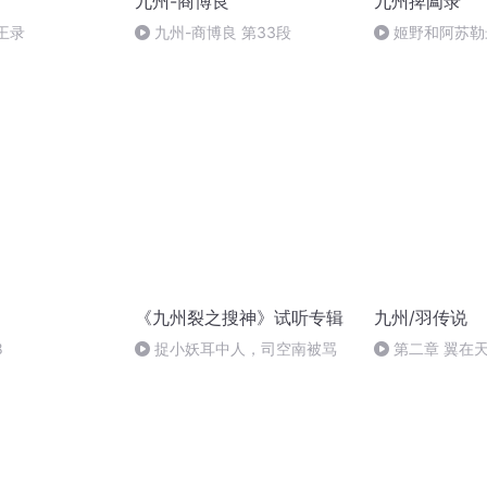
九州-商博良
九州捭阖录
帝王录
九州-商博良 第33段
姬野和阿苏勒最
志版 一
《九州裂之搜神》试听专辑
九州/羽传说
8
捉小妖耳中人，司空南被骂
第二章 翼在