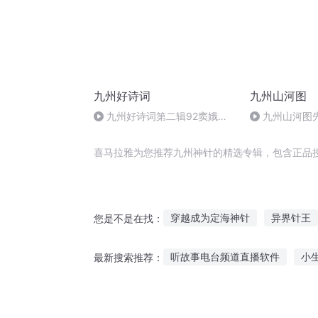
九州好诗词
九州山河图
九州好诗词第二辑92窦娥冤
九州山河图
（节选）
喜马拉雅为您推荐九州神针的精选专辑，包含正品
穿越成为定海神针
异界针王
您是不是在找：
倒转时针
夺命十三针
神
听故事电台频道直播软件
小
最新搜索推荐：
针医天下
鬼手神针
听小陆讲搞笑故事在线听
老