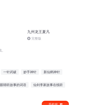
九州龙王夏凡
完整版
载。
一针武破
妙手神针
新仙鹤神针
对穿越者
都市天针
我有一根针
眼睛听故事的词语
仙剑李家故事在线听
听故事讲故事的看法和感受
手机端