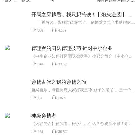
做人了（霸宠）
恼
所有穿越者|祖星之万
千穿越者归来
开局之穿越后，我只想搞钱！丨炮灰逆袭丨女频穿越
一觉醒来，发现自己穿书了。穿越成愤而弃书的炮灰女配。 炮灰女配人善被人欺，落得全家当炮灰。她却不同，她立誓要当悍妇。莫名其妙穿越，老天爷似乎也有意补偿她。一个灵泉空间不够，还有天生的锦鲤运。这么高的配置，她未来难道要种田养...
382
4.1万
管理者的团队管理技巧 针对中小企业
《中小企业如何打造团队操盘手》小部分简介《中小企业如何打造免费盈利模式》一个带领百人团队的运营官是如何炼成的？人选错了再怎么分配和培养都没有任何意义对于老板来说最宝贵的就是：时间和精力。你把时间精力放在什么地方，就会在什么地方产生结果它...
347
33.5万
穿越古代之我的穿越之旅
自娱自乐，搞怪离奇大家好我是“种豆子的爸爸”。是一个新手，对，就是一个新手。想要好好锻炼自己。这是一个纯属娱乐的节目。自娱自乐，快乐的录音，不喜勿喷。有意者请多多支持，多多关注，多多订阅。即日起，有空就更新吧（我应该会说到做到的吧？）。
18
1074
神级穿越者
【内容简介】信我者，得永生。什么？你资质不够？那算什么，我给你兑换一个神级血统。修炼资源匮乏？再给你灵气提升十倍。积累不够，难以突破？soeasy！我给你开启一百倍时间加速，一年当别人一百年！你升级，我升级，大家都升级，才是真的神级。神级穿越...
461
36.6万