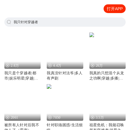
打开APP
我只针对穿越者
2.8万
4.4万
26万
我只是个穿越者|都
我真没针对法爷|多人
我真的只想混个从龙
市|娱乐明星|穿越|AI
有声剧
之功啊|穿越|多播|穿
专辑
越者的另类从龙记
2061
7050
3.5万
被所有人针对后我不
针对职场困惑/生活烦
祖星危机：我能召唤