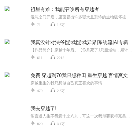
祖星有难：我能召唤所有穿越者
混沌之门开启，里面冒出许多强大且恐怖的生物破坏祖星。穿越重生的陆泉绑定“系统之主”，获得“穿越令”。以祖星之名，召唤穿越至各个位面的穿越者们归来。他们有的为宗师，凌空飞行，一念可碎山河。也有的为长生仙人，万古不灭，长存于宇宙鸿蒙。更有的...
71
1.6万
我真没针对法爷|游戏|游戏异界|系统流|AI专辑
【作品简介】穿越十年后。【你杀死了1只魔爆蛙，累计杀死魔爆蛙164250只】【你的法术抗性提升至100%】水潭边的罗杰揉了揉发酸的老腰，自语道：“终于……好像变得强力了一点点。”……这是一个被十九环法术轮番核平洗地后的奇幻废土世界。罗杰携带着【侠隐...
611
2212
免费 穿越到70我只想种田 重生穿越 言情爽文
穿越重生的我只想做自己真正喜欢的事情
479
2.5万
我去穿越了!
常言道人生不得意十之八九，可这一次我却要获得完美人生！我是一个重生者。我的手中掌握着未来，这个世界的未来。市重生因为，一个高中生的体内，拥有着一个成年人的灵魂。金钱，美女，不过尔尔。终有一日，我会站在社会阶层的最上端，向下俯视。
820
3.1万