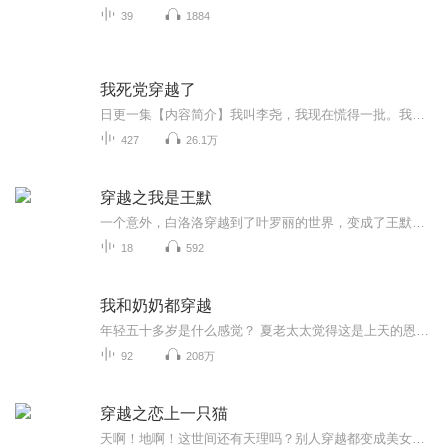
39
1884
我死党穿越了
日更一集【内容简介】我叫李尧，我现在慌得一批。我收到了已故死党发来的信息，虽然她是个跟我玩的很好的妹子，长得也很俊，可该慌还是要慌的。后来死党说她穿越了，还成了法师……我知道，我可能要发了。……李尧：“说好的赏心悦目的使魔呢咋还是个黑漆...
427
26.1万
穿越之我是王默
一个意外，白洛洛穿越到了叶罗丽的世界，变成了王默，命运之轮已经开始转动，究竟以后如何，还要看白洛洛的选择…… 和原剧情可能有出入，不喜勿喷作者:爱吃车厘子最后声明：我不是作者，只是主播，这本书只是我觉得写的很好，所以才来播，不喜勿喷，不是...
18
592
我和奶奶都穿越
年轻五十多岁是什么感觉？ 夏老太太觉得这是上天的恩赐，哪怕时代不同，丈夫和儿女都在身边，心满意足！穿书的孙女王小姑娘手握种田空间，冷笑，极品奶奶，你太天真了，这一家子奇葩根本就无药可救，赶紧分家，她一刻也不想多待。 此本小说是一本非常难得...
92
208万
穿越之恋上一只猫
天啊！地啊！这世间还有天理吗？别人穿越都变成美女，她为什么变成了一只猫，还是一只丑到不行、胖到彪悍的大肥猫？！真是一失足，成千古恨啊！...