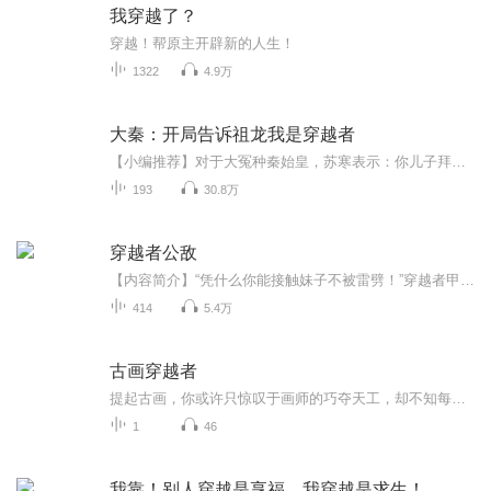
我穿越了？
穿越！帮原主开辟新的人生！
1322
4.9万
大秦：开局告诉祖龙我是穿越者
【小编推荐】对于大冤种秦始皇，苏寒表示：你儿子拜我为师，你女儿叫我夫君，这才是相亲相爱一家人！简介：（飞卢小说网独家签约作品）始皇帝二十八年，祖龙第三次东巡。“请问，你为什么开局就要自曝呢？”“没办法，生活不易，穿越者也要叹气，只能自曝...
193
30.8万
穿越者公敌
【内容简介】“凭什么你能接触妹子不被雷劈！”穿越者甲的咆哮。“本人特殊……”“凭什么你能把妹子带回家！”穿越者乙不甘的怒吼。“这是优待……”“为什么我们一看到你就想拔刀就砍！？”众多穿越者。“我是你们的敌人嘛……”本书就是主角带着一群妹...
414
5.4万
古画穿越者
提起古画，你或许只惊叹于画师的巧夺天工，却不知每一幅名作，都藏着一段精彩过往。从人物百态到社会风情，从名士轶事到王朝兴衰，画卷定格的瞬间，串联起完整的历史篇章。接下来，就让我们一同漫步丹青世界，以画读史、以画叙旧，解锁每一幅名画背后的趣...
1
46
我靠！别人穿越是享福，我穿越是求生！