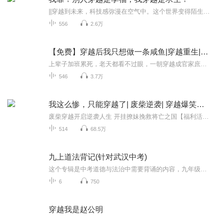
||穿越到未来，科技感弥漫在空气中。这个世界变得陌生而神秘，高楼大厦拔地而起，飞行汽车穿梭于天际。在这个充满未知的未来世界里，我开始了一场荒野求生的游戏。身处这片荒凉的土地上，我感受到了生存的压力和挑战。没有食物、水源和庇护之所，我必须学...
556
2.6万
【免费】穿越后我只想做一条咸鱼|穿越重生|古言宅斗
上辈子加班累死，老天都看不过眼，一朝穿越成官家庶女，吃香喝辣，呼奴唤婢，还给找了个有钱的人家，颜值也在线，还有什么不满足的呢？这辈子，就一个愿望——该吃吃该喝喝，好玩就行，咸鱼一条。可万万没想到，我要当咸鱼，男人却想搞事情。。。
546
3.7万
我这么惨，只能穿越了| 废柴逆袭| 穿越爆笑爽文
废柴穿越开启逆袭人生 开挂撩妹挽救将亡之国【福利活动1】：23年7月25日，将收听时长截图，发到第一集评论区，收听时长最久的前5名听友，将会获得8.88元红包。(领奖条件：需为本专辑满星好评+10张月票+收听时长分享至海钧听友群，方可领奖。限3天之内领奖...
514
68.5万
九上道法背记(针对武汉中考)
这个专辑是中考道德与法治中需要背诵的内容，九年级作业一般都是比较多的，时间可能会有点紧张。背古诗文也比较花时间，所以我做的这个专辑大家可以在暑假或者九上有时间的时候多听听，听的多了自然就会了背了。祝大家进入九年级成绩都能越来越高，逢考必...
6
750
穿越我是赵公明