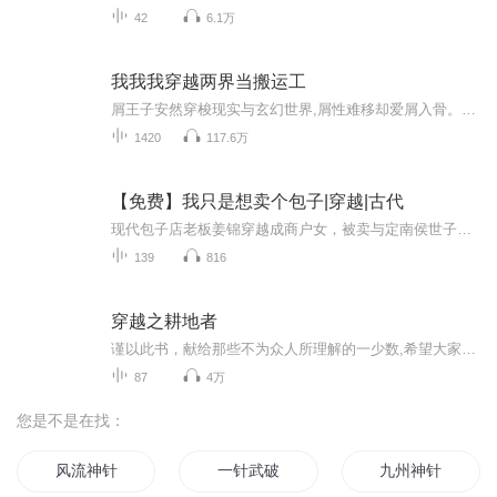
42
6.1万
我我我穿越两界当搬运工
屑王子安然穿梭现实与玄幻世界,屑性难移却爱屑入骨。这一回,他又将何种惊天黑科技带入玄幻世界?面对敌人围攻,他又将如何在玄幻世界称王?且看他如何玩转两个世界,横扫千军,称霸玄幻。这一次,他要带领大家一起走进他的玄幻世界,领略不一样的玄幻盛宴!
1420
117.6万
【免费】我只是想卖个包子|穿越|古代
现代包子店老板姜锦穿越成商户女，被卖与定南侯世子守活寡。世子归来后，她被卷入侯府后宅斗争。在鸿门宴上，姜锦果断表态不当世子夫人，却遭侯夫人警告。她将如何摆脱困境，开启新生活？
139
816
穿越之耕地者
谨以此书，献给那些不为众人所理解的一少数,希望大家能够了解他们生命中的欢乐与辛酸，灵魂深处的黑暗和光明。 【题记】 我们不是神，所以我们无法选择自己的出生。 我们不是神，但我们可以选择如何活着，以及如何死去。 【阅读指南——请咬文嚼字确认以下事项后，再翻阅正文】 一、以下人群禁止阅读 1．18岁以下未成年； 2．有任何程度抑郁症、忧郁症患者； 3．以各类电影和现实中的杀人狂为偶像以及以成为杀手为梦想者； 4．抱着理想主义人生观者； 5．有暴力倾向者。 二、以下人群谨慎阅读 1．处于生存和情绪低谷者； 2．正在极度爱一个人，或恨一个人者； 3．心智不健全者，请在监护人或医师指导下阅读。 三．本书不是之处 1．本书不是一本善良的书； 2．本书不是一本快乐的书； 3．本书不是一本色情的书； 4．本书不是一本血腥的书； 5．本书不是一本暴力的书； 6. 本书不是一本恐怖的书； 7．本书不是一本正常的书。
87
4万
您是不是在找：
风流神针
一针武破
九州神针