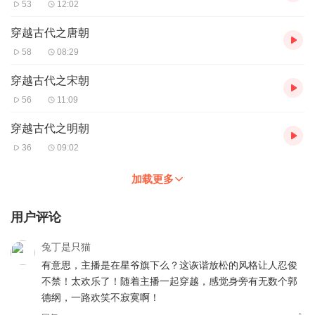
53
12:02
穿越古代之唐朝
58
08:29
穿越古代之宋朝
56
11:09
穿越古代之明朝
36
09:02
加载更多
用户评论
兔丁是只猫
有意思，主播是在星爷旗下么？这诙谐放松的风格让人忍俊
不禁！太欢乐了！随着主播一起穿越，感觉身旁有无数个郭
德纲，一路欢笑不寂寞啊！