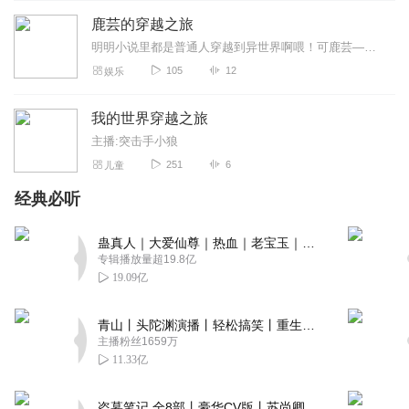
鹿芸的穿越之旅
明明小说里都是普通人穿越到异世界啊喂！可鹿芸——一位刚刚统治魔法世界的女王，却意外穿越到了普通世界，还有一个腹黑系统！这里不能用魔法，鹿芸只能从头开始！看看鹿芸...
105
12
娱乐
我的世界穿越之旅
主播:突击手小狼
251
6
儿童
经典必听
蛊真人｜大爱仙尊｜热血｜老宝玉｜多人VIP免费有声剧
专辑播放量超19.8亿
19.09亿
青山丨头陀渊演播丨轻松搞笑丨重生穿越丨古代权谋丨VIP免费 | 多人有声剧
主播粉丝1659万
11.33亿
盗墓笔记 全8部丨豪华CV版丨苏尚卿&边江 领衔 多人有声剧丨冠声文化丨南派三叔