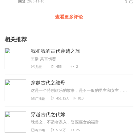
回复
2023-11-10
3
查看更多评论
相关推荐
我和我的古代穿越之旅
主播:莫言伤悲
455
2
儿童
穿越古代之继母
这是一个特别欢乐的故事，是不一般的男主和女主，女主末世穿越，杀人不眨眼，但是有人情味，男主好看草包，又菜又怂，无赖耍贱又搞笑，后来认真读书搞事业，几个小孩乖巧可...
451.12万
810
广播剧
穿越古代之代嫁
耽美文，不适者误入，资深腐女的福音
5.51万
25
有声书