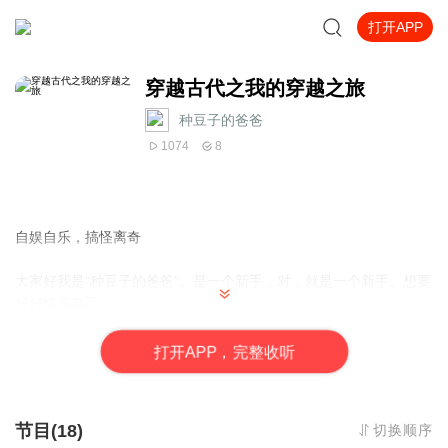
打开APP
穿越古代之我的穿越之旅
种豆子的爸爸
1074
8
自娱自乐，搞怪离奇
大家好我是“种豆子的爸爸”。是一个新手，对，就是一个新手。想要
好好锻炼自己。
打
开
A
P
P，完整收听
这是一个纯属娱乐的节目。自娱自乐，快乐的录音，不喜勿喷。有
意者请多多支持，多多关注，多多订阅。
节目(18)
切换顺序