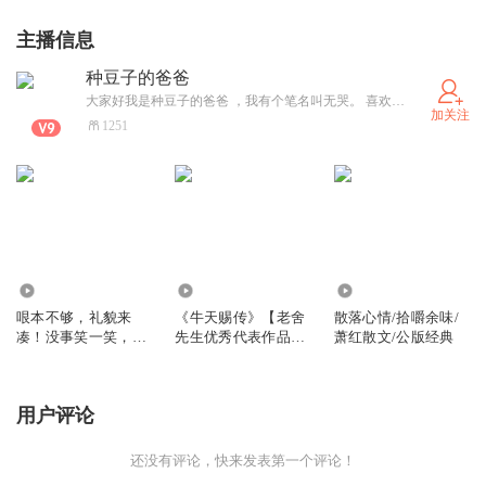
主播信息
种豆子的爸爸
大家好我是种豆子的爸爸 ，我有个笔名叫无哭。 喜欢没事瞎聊一些话题，搞搞所谓的幽默……轻松一点，别太较真，不然…会很累。 一部手机，一副耳麦，一张嘴，一叠稿件…开始录制……随时随地，兴趣使然。 愿意尝试各种各样的东西，当然还是自己原创为主。 “在原创的不归路上，请注意安全，可能我创着创着就没油没电了。” 对了，那一年我种下的豆子发了芽。我想一直守着，不愿错过每一天的成长，细数每一滴露珠在叶面上滑落……
加关注
1251
0
2376
4977
哏本不够，礼貌来
《牛天赐传》【老舍
散落心情/拾嚼余味/
凑！没事笑一笑，不
先生优秀代表作品】
萧红散文/公版经典
算没礼貌
免费公版书
用户评论
还没有评论，快来发表第一个评论！