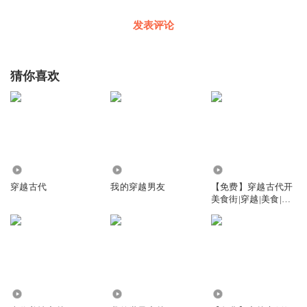
发表评论
猜你喜欢
1890.45万
5550
1113
穿越古代
我的穿越男友
【免费】穿越古代开
美食街|穿越|美食|古
代
45
1096
386