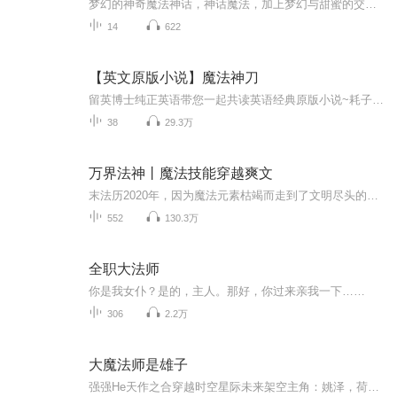
梦幻的神奇魔法神话，神话魔法，加上梦幻与甜蜜的交织，新的梦幻旅途将开始啦！我是甜梦瑶，是命定里的花神传奇公主！我的梦幻神话旅途将开始啦！真是五彩的梦幻旋律呀！ 甜梦瑶:(命定的花神传奇公主[女主角])能与世界所有的花儿们一起共鸣！掌控百花，拥...
14
622
【英文原版小说】魔法神刀
留英博士纯正英语带您一起共读英语经典原版小说~耗子精心选的英语小说难度适中，适合正在学习英语的中小学生、大学生或想提高听力的任何人，虽然故事是儿童读物，但情节幽默有趣，适合所有年龄阶段，非常适合磨耳朵。读故事纯属个人爱好，虽然有官方版本，但喜欢您能喜欢这个“平民版”，有任何疑问都欢迎留言交流若想看更多英语读物推荐，详情请见微信公众号：抱着喵的耗子http://mp.weixin.qq.com/s/nh1DMmhigVDq_eapov2dVg如果你喜欢哈利波特，如果你喜欢指环王，那么，这是一套站在他们俩中间不可不读的第三个系列！这个系列没有哈利波特那么长，是个三部曲。如果你喜欢奇幻类的小说，或许能猜到：英国作家Phillip Pullman的 His Dark Materials，三部曲分别为：Northern Lights (1995年出版）；The Subtle Knife (1997年出版)；The Amber Spyglass (2000年出版)。
38
29.3万
万界法神丨魔法技能穿越爽文
末法历2020年，因为魔法元素枯竭而走到了文明尽头的斯特恩大陆，在虚空风暴下迎来了大陆的毁灭。 大陆最后的法神叶玄，意外苏醒在了三千年前魔法文明鼎盛的时代，成为了大陆西北奥兰多王国边境西斯魔法学院的一名普通学生。 为了拯救大陆，让...
552
130.3万
全职大法师
你是我女仆？是的，主人。那好，你过来亲我一下……
306
2.2万
大魔法师是雄子
强强He天作之合穿越时空星际未来架空主角：姚泽，荷若尔一句话简介：魔法师的未来之旅立意：哪怕世界不同，也可以适应生...