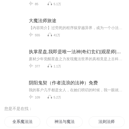
85
5.1万
大魔法师旅途
【内容简介】过劳死的程序猿穿越异界，成为一个小法师，愉快的推广地球文化，学习魔法，到了异界，终于能够勉强称得上一句学霸了。轻松度日，悠闲生活。【作者/主播】作者：二指鸟主播：声画联盟【购买须知】1、本作品为付费有声书，前80集为免费试听，购...
555
41万
执掌星盘,我即是唯一法神|奇幻玄幻|观星师|法师|成长逆袭|智谋布局|多人有声剧
废材少年觉醒星盘之力发现魔法世界的真相竟是上古科技文明星象即代码预言即算法他是否能打破神权成为唯一法神 制作：韵廖幽音团队
377
1.1万
阴阳鬼契（作者流浪的法神）免费
我的客户几乎都是女人，在她们唠叨的时候，我一眼就能看穿她们内心的空虚与寂寞，遇上有漂亮的熟妇、美女，我往往会顺带咨询她们的身体，给她们带来真正的快活。
109
5.2万
您是不是在找：
全系魔法法师
神法与魔法
法则法师