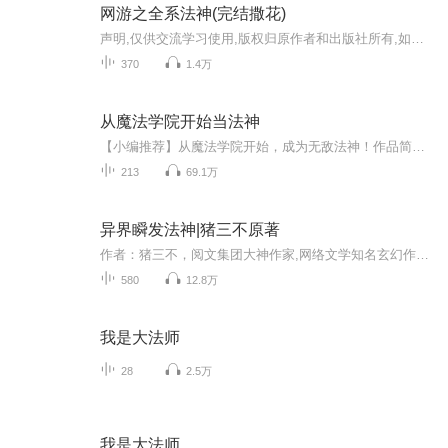
网游之全系法神(完结撒花)
声明,仅供交流学习使用,版权归原作者和出版社所有,如果喜欢,请支持正版.名牌大学毕业后的高材生吴鸣，痛失女友，沦落到失业大军之列，为了生存出租父母留下的房屋，结识了美女房客苏晓晓，因此得罪了京城大少。机缘巧合之下进入游戏《新纪元》中。选择了被...
370
1.4万
从魔法学院开始当法神
【小编推荐】从魔法学院开始，成为无敌法神！作品简介：【飞卢小说网独家签约作品】“其实当个法神不是这么容易的。”某夏亚端坐在法神王座上一本正经的说道，“当年我也是经历了很多磨难，你们一定要体谅为夫啊。”一旁的众女终于忍不住了，“你骗人！当...
213
69.1万
异界瞬发法神|猪三不原著
作者：猪三不，阅文集团大神作家,网络文学知名玄幻作家,其想象力丰富,善于带动读者的情绪。甘肃省首届网络文学八骏之一。中国作家协会会员 。2019年当选为甘肃省网络作家协会副主席 。第八届全国青年作家创作会议甘肃省青年作家代表。代表作：《异界瞬发法...
580
12.8万
我是大法师
28
2.5万
我是大法师