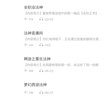
全职业法神
【内容简介】夏铭带着游戏中的唯一物品【永恒之书】穿越魔法世界，在这卷【永恒之书】中，记载了数之不尽的魔法知识和各种魔法职业技能。 魔法药剂、材料知识、铭文、附魔、精灵语、龙语……他都精通！ 最可怕的是，夏铭发现自己还是一个魔法天才！ 传说中...
576
132.4万
法神直播间
【内容简介】15亿地球喷子，正在通过诺曼的眼睛注视着这个剑与魔法的世界。而除了喊“666”和骂主播外，这些喷子也不介意透露一些魔法咒语，例如龙语禁咒“亡灵天灾”：“豈曰無衣？與子同袍。王于興師，修我戈矛……”【作者/主播简介】作者：何未满，网...
244
3.6万
网游之重生法神
【内容简介】在我最绝望的那一刻，命运给了我一份赠礼。对命运而言，这或许只是一个无关重要的小玩笑，却让我有了改变一生的希望。曾经失去的，我会重新取回！给我灾难的，我会百倍奉还！当一切卷土重来，我就是王！我的名字叫云天，盛世里最强的法师，没...
469
105.2万
梦幻西游法神
246
260.2万