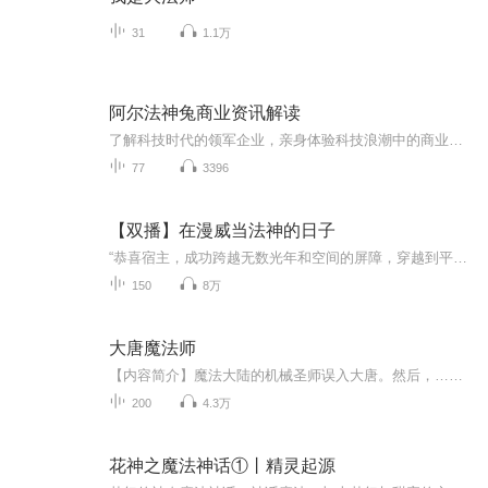
31
1.1万
阿尔法神兔商业资讯解读
了解科技时代的领军企业，亲身体验科技浪潮中的商业故事！
77
3396
【双播】在漫威当法神的日子
“恭喜宿主，成功跨越无数光年和空间的屏障，穿越到平行宇宙的漫威世界。作为亿万中无一的成功幸运儿，你将获得【最强天赋系统】的技术支持。”漫威宇宙？等下……！杜克躲在岩石后面指着远处沙滩上，正在跟入侵者浴血奋战的360°无死角美颜的神奇女侠，大...
150
8万
大唐魔法师
【内容简介】魔法大陆的机械圣师误入大唐。然后，…………大唐的地震开始了。李二不遗余力地压榨林亦的小脑袋瓜 李承乾用兄弟之情将林亦捆得死死的。大唐名臣待他如自家子侄，时而温暖如春，时而寒风凛冽。林亦表示：做自己的研究，让他们傻眼去吧！若干年...
200
4.3万
花神之魔法神话①丨精灵起源