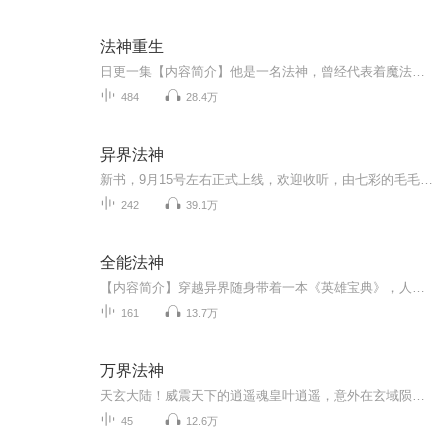
法神重生
日更一集【内容简介】他是一名法神，曾经代表着魔法的真谛！可五百年后，竟重生在一个没有魔力契合的废物少年身上。于是，少年的命运开始转变……我的命不再由人，也不再由天！惊人彪悍的斗气修炼，绝艳的魔法理论，逆天的魔法药剂，强到令人发指的魔法装...
484
28.4万
异界法神
新书，9月15号左右正式上线，欢迎收听，由七彩的毛毛虫，主播。外加两位实力女播加盟。新书上架不要错过！《我解锁了万界投资系统》
242
39.1万
全能法神
【内容简介】穿越异界随身带着一本《英雄宝典》，人无我有，人有我强，战斗魔法两不误的超级法神！作为一个有理想，有抱负，更有血海深仇的大悲青年，林源从来都不认为会放几个魔法就能称为法神。想要对得起这个神字，那就应该——上得厅堂，下的厨房！会...
161
13.7万
万界法神
天玄大陆！威震天下的逍遥魂皇叶逍遥，意外在玄域陨落！百年后，他重生于流云国星玄学院被人欺辱的学员叶玄身上，从被人嘲讽的废武魂、死脉，到传说中的逆天三生武魂，他从此踏上一段震惊大陆之旅！
45
12.6万