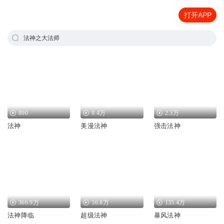
打开APP
法神之大法师
890
9.4万
2.3万
法神
美漫法神
强击法神
366.9万
56.8万
135.4万
法神降临
超级法神
暴风法神