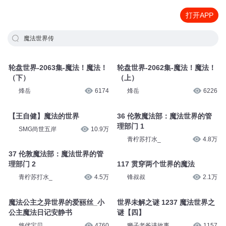
打开APP
魔法世界传
轮盘世界-2063集-魔法！魔法！
轮盘世界-2062集-魔法！魔法！
（下）
（上）
烽岳
6174
烽岳
6226
【王自健】魔法的世界
36 伦敦魔法部：魔法世界的管
理部门 1
SMG尚世五岸
10.9万
青柠苏打水_
4.8万
37 伦敦魔法部：魔法世界的管
理部门 2
117 贯穿两个世界的魔法
青柠苏打水_
4.5万
锋叔叔
2.1万
魔法公主之异世界的爱丽丝_小
世界未解之谜 1237 魔法世界之
公主魔法日记安静书
谜【四】
悠优宝贝
4760
狮子老爸讲故事
1157