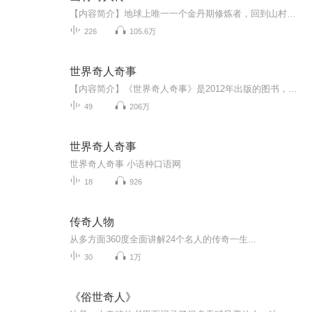
【内容简介】地球上唯一一个金丹期修炼者，回到山村里的生活故事。交通不便？没事，搞旅游呗，让别人自己送钱来，于是神奇的地下溶洞，各种名族活动等等就出现了。【作者/主播简介】作者：爱抽烟的石头，网络小说作家。主播：忠诚有声，喜马未来打榜主播（...
226
105.6万
世界奇人奇事
【内容简介】《世界奇人奇事》是2012年出版的图书，是由膳书堂文化策划制作。本书全称《视觉天下·探索发现丛书:世界奇人奇事》世界之大，无奇不有。有些人本身就是一个传奇，就是一个谜。有些事总是迷雾重重、千奇百怪。在这个世界上令人不可思议的事情时...
49
206万
世界奇人奇事
世界奇人奇事 小语种口语网
18
926
传奇人物
从多方面360度全面讲解24个名人的传奇一生...
30
1万
《俗世奇人》