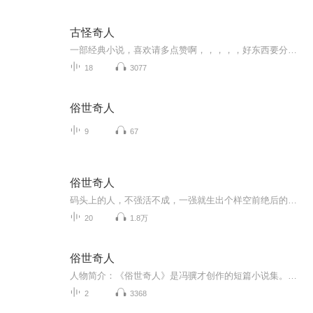
古怪奇人
一部经典小说，喜欢请多点赞啊，，，，，好东西要分享给小伙伴啊，所有专辑完全免费，本小说情节跌宕起伏，内容紧扣发展脉搏。。绝对震撼你的耳膜，，，，还等什么，赶快一部经典小说，喜欢请多点赞啊，，，，，好东西要分享给小伙伴啊，所有专辑完全免费，本小说情节跌宕起伏，内容紧扣发展脉搏。。绝对震撼你的耳膜，，，，还等什么，赶快来吧，记住点赞分享啊，分享点赞。。。。来吧，记住点赞分享啊，分享点赞。。。。
18
3077
俗世奇人
9
67
俗世奇人
码头上的人，不强活不成，一强就生出个样空前绝后的人物，但都是俗世俗人；小说里的人，不奇传不成，一奇就演出各种匪夷所思的事情，却全是真事。
20
1.8万
俗世奇人
人物简介：《俗世奇人》是冯骥才创作的短篇小说集。各篇文字极精短，半文半白，带有“三言两拍”笔意。书中所讲之事，多以清末民国初天津的市井生活为背景，每篇专讲一个人物的本领及事迹，素材均收集于长期流传在天津的奇人异事。2018年8月11日，《俗世奇...
2
3368