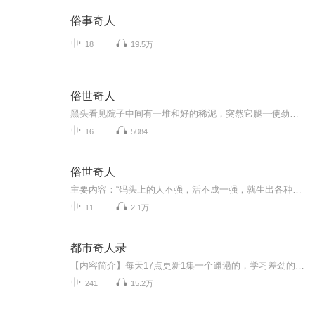
俗事奇人
18
19.5万
俗世奇人
黑头看见院子中间有一堆和好的稀泥，突然它腿一使劲，朝那堆稀泥猛冲过去，‘噗’地一头扎进泥里，用力过猛，只剩下后腿和尾巴留在外边。
16
5084
俗世奇人
主要内容：“码头上的人不强，活不成一强，就生出各种空前绝后的人物，但都是俗世奇人”——《俗世奇人》这本书为你讲述了这里各种人的绝活，十分有趣，快来收听吧！主播简介：小轩哥，在校学生，出生于西北地区，校内主持人。更新时间：本专辑已经完结。共计15篇。（想收听其他俗世奇人专辑，请搜索“俗世奇人（第二辑）”收听吧！）
11
2.1万
都市奇人录
【内容简介】每天17点更新1集一个邋遢的，学习差劲的中医大学生，却暗地里是祖传中医，面相、八字、丹道大师，奇异之旅即将展开。 【作者/主播简介】作者：杏林春暖，网络小说作家。主播：燎原听书舍【购买须知】1、本作品为付费有声书，前48集为免费试听...
241
15.2万