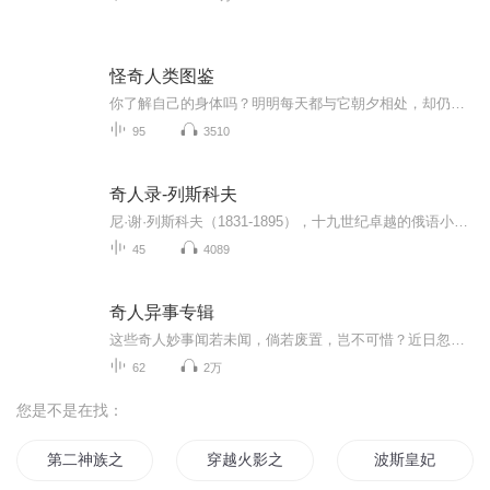
怪奇人类图鉴
你了解自己的身体吗？明明每天都与它朝夕相处，却仍对它不太了解。本书就是一本学习人体和生命的入门书。“想知道生命的奥秘”“想了解人体的构造”“将来想当一名医生”对抱着这样想法的孩子而言，本书能起到启蒙作用。人体有很多不可思议的秘密。很多深...
95
3510
奇人录-列斯科夫
尼·谢·列斯科夫（1831-1895），十九世纪卓越的俄语小说家。他的作品受到过托尔斯泰、本雅明等文学大师的赞赏，并对契诃夫、高尔基等人的小说产生过重大影响。列斯科夫“生前寂寞，死后冷遇”，是国际文坛上又一位被长期忽略的重要作家。在其去世近百年后...
45
4089
奇人异事专辑
这些奇人妙事闻若未闻，倘若废置，岂不可惜？近日忽生一念，何不笔录下来，供后世赏玩之中，得知往昔此地之众生相耶？”近日翻开这本书，便觉特有的津味语言洋洋洒洒，趣味十足。里面的人物形象瞬间鲜活起
62
2万
您是不是在找：
第二神族之南波万成神记
穿越火影之我是声波
波斯皇妃