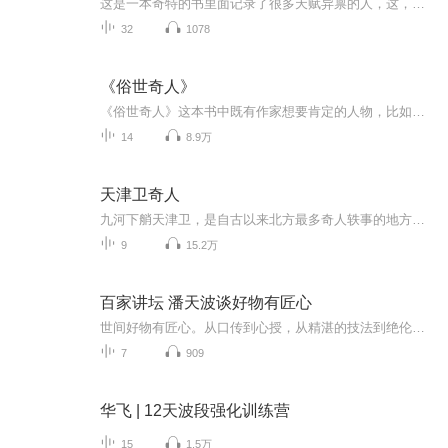
这是一本奇特的书里面记录了很多天赋异禀的人，这，就是冯骥才写的《俗世奇人》。Hello，大家好！我是小李子（李燚泽）这些天我就要准备读这本书，我会读的很生动。希望大家给点流量，投投月票，求求了！！！�
32
1078
《俗世奇人》
《俗世奇人》这本书中既有作家想要肯定的人物，比如刷子李、泥人张、张大力、狗不理等，他们具有时代的工匠精神，是每个行当里的能耐人，他们对手艺的讲究,对事业的执着，对生活的认真是值得当代人学习 的。《俗世奇人》 里还有一部分是褒贬都有的， 比如...
14
8.9万
天津卫奇人
九河下艄天津卫，是自古以来北方最多奇人轶事的地方。只因为天津卫水陆码头，最是人口复杂，不强活不成。再加上燕赵之地，自古多慷慨悲歌之士，民风强悍，血气刚烈。百余年来，生出不少空前绝后的人物，今天给您讲讲天津卫的奇人轶事，听听这市井民间，众...
9
15.2万
百家讲坛 潘天波谈好物有匠心
世间好物有匠心。从口传到心授，从精湛的技法到绝伦的技艺，中国的工匠精神，穿越数千年的时光，始终历久而弥新。敬请收听江苏师范大学教授潘天波为您精彩讲述好物有匠心。
7
909
华飞 | 12天波段强化训练营
15
1.5万