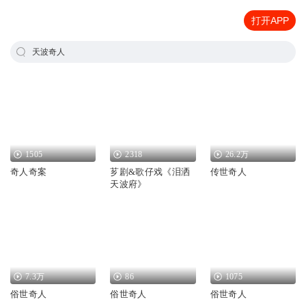
打开APP
天波奇人
1505
2318
26.2万
奇人奇案
芗剧&歌仔戏《泪洒
传世奇人
天波府》
7.3万
86
1075
俗世奇人
俗世奇人
俗世奇人