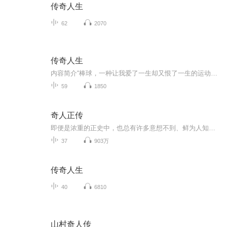
传奇人生
62
2070
传奇人生
内容简介“棒球，一种让我爱了一生却又恨了一生的运动。或许一开始我就是错的。没错，从我选择打棒球开始就是一个错误。”一个本应为棒球而生的天才却因为接连不断的悲剧而放弃了棒球。然而，突然加入棒球社团却又是刚踏进高中的他始料未及的事情。作者：...
59
1850
奇人正传
即便是浓重的正史中，也总有许多意想不到、鲜为人知的“歪”历史。有了它们，那些历史长河中的各色神奇大咖，才更鲜明和饱满，故事也更高潮迭起——只是要记住，这可不是野史，而是正传！
37
903万
传奇人生
40
6810
山村奇人传