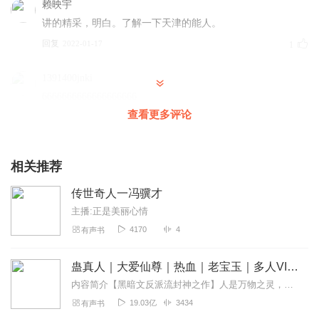
赖映宇
讲的精采，明白。了解一下天津的能人。
回复
2022-01-17
1
1391400jnki
6666666666666666666
查看更多评论
回复
2023-08-13
0
听友452689760
相关推荐
6666666666
回复
2023-05-02
0
传世奇人一冯骥才
主播:正是美丽心情
4170
4
有声书
蛊真人｜大爱仙尊｜热血｜老宝玉｜多人VIP免费有声剧
内容简介【黑暗文反派流封神之作】人是万物之灵，蛊是天地真精。一个穿越者不断重生的故事。一个养蛊、炼蛊、用蛊的奇特世界。配音组（男角色）老宝玉旁白...
19.03亿
3434
有声书