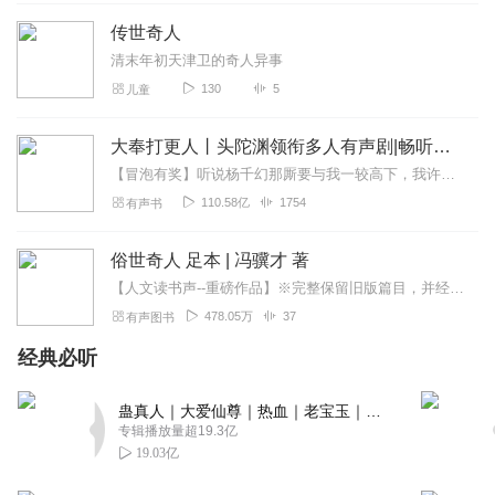
传世奇人
清末年初天津卫的奇人异事
130
5
儿童
大奉打更人丨头陀渊领衔多人有声剧|畅听全集|王鹤棣、田曦薇主演影视剧原著|卖报小郎君
【冒泡有奖】听说杨千幻那厮要与我一较高下，我许七安要开始装叉了！快进入声音播放页戳下方输入框，冒个泡偷偷告诉我，我要用哪些诗词才能胜过他？说得好的，有赏！202...
110.58亿
1754
有声书
俗世奇人 足本 | 冯骥才 著
【人文读书声--重磅作品】※完整保留旧版篇目，并经由冯骥才先生亲自重新修订！※收录冯骥才先生全新创作的18篇“俗世奇人”系列短篇小说，集成最完整版《俗世奇人...
478.05万
37
有声图书
经典必听
蛊真人｜大爱仙尊｜热血｜老宝玉｜多人VIP免费有声剧
专辑播放量超19.3亿
19.03亿