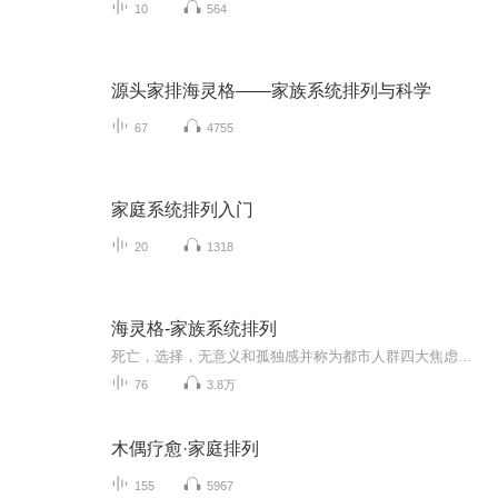
10
564
源头家排海灵格——家族系统排列与科学
67
4755
家庭系统排列入门
20
1318
海灵格-家族系统排列
死亡，选择，无意义和孤独感并称为都市人群四大焦虑课题本书让大家对于海灵格家族系统排列治疗建立基本认知启蒙，为读者日后学习，工作，生活开启心灵觉知的一扇大门。为都市人群面对四大焦虑增添新的洞见和力量。对于读者的身心成长，心理创伤自我疗愈和...
76
3.8万
木偶疗愈·家庭排列
155
5967