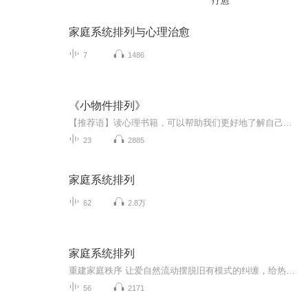
疗愈
家庭系统排列与心理治愈
7
1486
《小物件排列》
【推荐语】读心理书籍，可以帮助我们更好地了解自己，帮助内心成长。为我们解答为什么自己是这样的思维模式，为什么自己总是在重复过去的错误行为。从今天开始为大家分享王建峰导师的《小物件排列—系统排列应用于心理咨询》。【作者】王建峰传播智慧·爱...
23
2885
家庭系统排列
62
2.8万
家庭系统排列
重建家庭秩序 让爱自然流动摆脱旧有模式的纠缠，给热锅上的中国家庭多一种选择
56
2171