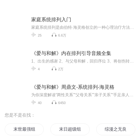
家庭系统排列入门
家庭系统排列是由伯特·海灵格创立的一种心理治疗方法，结合了家庭治疗、精神分析和完形治疗等多种治疗理论。其主要特点是从当事人的家庭系统入手，试图寻找出每个家庭中所隐藏的，不为当事人所知却对其有着深刻影响的家庭动力，或称家庭秩序。乌沙莫博士...
25
6.6万
《爱与和解》内在排列引导音频全集
1、出生的感谢 2、与父母和解，回归序位 3、将创伤转化为祝福 4、联结生命源头，迎向光明未来
4
2万
《爱与和解》周鼎文-系统排列-海灵格
为你深度解读“两性关系”“父母关系””亲子关系”“手足亲人关系”“身心关系”的深层关系奥秘。深度剖析常见的困惑，例如：为什么，当她释放了对丈夫的愤怒，孩子就不再叛逆？为什么，他要享受金钱，她要减肥成功，都必须要和父母和解？为什么要想拥有...
40
6450
您是不是在找：
末世最强组合
末日超级组合系统
综漫之无良组合