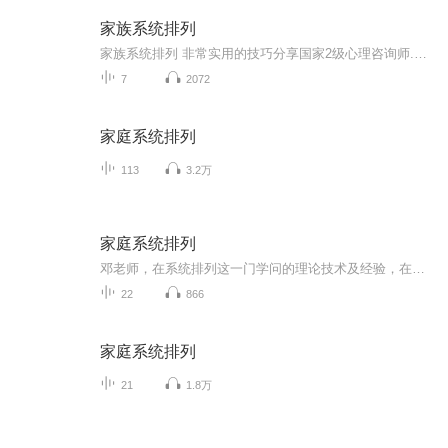
家族系统排列
家族系统排列 非常实用的技巧分享国家2级心理咨询师.家族系统排列导师.NLP执行师几百例成功的心理咨询个案经验.王洁雄老师.善于运用家族系统排列.来做心理治疗
7
2072
家庭系统排列
113
3.2万
家庭系统排列
邓老师，在系统排列这一门学问的理论技术及经验，在国内无人能过其右 这本书一方面彰显，他在这门学问的权威地位，一方面对立志学好这门学问做好系统排列导师的工作朋友们来说，这是一本非常全面宝贵的指导资源。这是一本真正洞悉中国人问题 的深层疗愈手...
22
866
家庭系统排列
21
1.8万