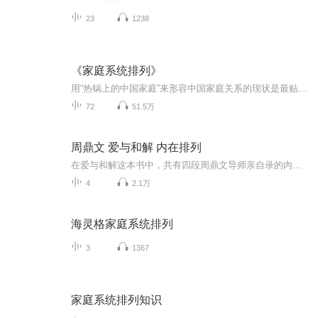
23
1238
《家庭系统排列》
用“热锅上的中国家庭”来形容中国家庭关系的现状是最贴切不过了。家庭关系中的两大核心就是两性关系和亲子关系。家庭系统排列就是处理两性关系和亲子关系的方法。 《家庭系统排列——重建家庭秩序 让爱自然流动》由华人区家庭系统排列最牛的三个人之一郑...
72
51.5万
周鼎文 爱与和解 内在排列
在爱与和解这本书中，共有四段周鼎文导师亲自录的内在排列。聆听这些声音，我们会对内在进行一个系统化的清理。
4
2.1万
海灵格家庭系统排列
3
1367
家庭系统排列知识