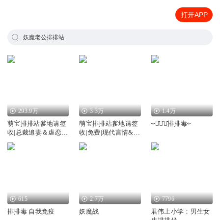
打开APP
妖魔老公排排站
293.9万
3.3万
1.4万
萌宝排排站爹地请签
萌宝排排站爹地请签
༓轻̌断̌食̌排排毒༓
收|总裁追妻＆虐恋情
收|免费|现代言情&虐
深|多人有声
恋&妈咪&霸道&萌宝
&都市
615
2.7万
7796
排排毒 自我免疫
妖魔战
君伟上小学：男生女