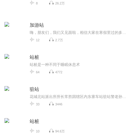
8
26.2万
加游站
嗨，朋友们，我们又见面啦，相信大家在寒假里过的多姿多彩吧！闲暇之余肯定也重温了我们的前两期节目。随着新的一年2021的到来，我们又见面啦。有人说，旅游是生活中的一部分，是放松身心，舒缓压力的绝佳方式。在《加游站》，我想用声音带你去旅行，我们一起，去领略各地好风光，去拥抱陌生，期待惊喜。...
12
2.7万
站桩
站桩是一种不同于睡眠休息术
64
4772
驻站
花城北站派出所所长常胜因辖区内东寨车站驻站警老孙执勤中突发疾病身亡，来到这个偏远小站接班。初到东寨，常胜在乡村教师王东雨的帮助下学习如何与村民打交道。常胜和王东雨二人从不打不相识的“冤家”成了默契十足的“搭档”。常胜用他善良、风趣、富有...
33
3446
站桩
10
94.6万