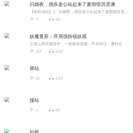
闪婚夜，残疾老公站起来了夏雨惜厉丞渊
【收听须知】1、闪婚夜，残疾老公站起来了夏雨惜厉丞渊2、由于音频节目更新的比较慢，如想快速阅读小说文字版的全部章节，请在微信中搜索公/众/号【黑葡萄文学】，关注后，并在公/众/号中回复：【830】，便可快速阅读小说文字版全集。（注意：需要在公/众/...
2
181
妖魔复苏：开局强拆镇妖观
王屋山景区建设中，一座破落道观，不肯拆迁，遭到全网谴责，鄙视现在的道士也黑心市侩，为了更高的拆迁款，宁愿当钉子户！ 但无人知道，道观下，镇压着无数妖魔，恶鬼厉魂，数千年来镇妖观一脉付出无数人的性命，才守护人间平安！ 面对官方...
217
3.6万
驿站
53
4.3万
接站
5
207
站桩