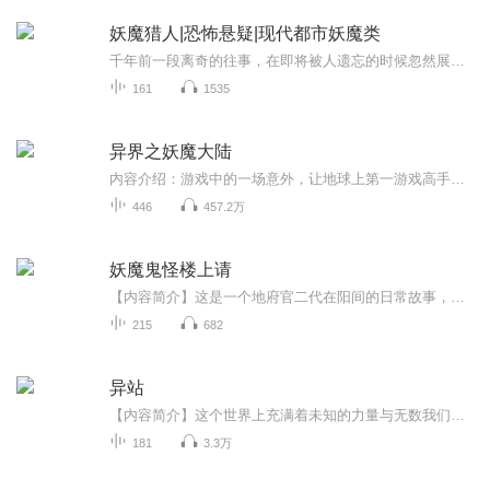
妖魔猎人|恐怖悬疑|现代都市妖魔类
千年前一段离奇的往事，在即将被人遗忘的时候忽然展现出它惊人的影响力——于是，正义与邪恶的较量就此再次展开！不是没有传奇，只是我们不知道！在这个科技淹没了剑与魔法文明的时代，依然有着与黑暗中的梦魇搏斗的特殊人群，他们被称为“DevilHunter”—...
161
1535
异界之妖魔大陆
内容介绍：游戏中的一场意外，让地球上第一游戏高手夜冥来到一个妖魔横行的世界，这未知的世界中，人类与妖魔相互争斗、掠夺、仇视，人类捕杀妖魔，妖魔吞噬人类，这种场景如同家常便饭，每天在这世界上发生融妖学徒、融妖士、融妖者、融妖灵者、融妖王者、融妖皇者、融妖宗者、融妖尊者，且看携带着奇异游戏系统的夜冥如何横行在弱肉强食的残酷世界。作者介绍：尹道長，17K小说网作者，作品有《虚拟战争》、《异界之妖魔大陆》《寰宇法神》等主播介绍：朋友圈中圈，有声小说播讲者，代表作品《人性的枷锁》《面纱》
446
457.2万
妖魔鬼怪楼上请
【内容简介】这是一个地府官二代在阳间的日常故事，开了家客栈，没事溜溜猫逗逗狗，抓抓小鬼烧个菜，生活十分的惬意。什么？灵气复苏？妖魔横行？你以为这样就能影响我溜猫逗狗的生活了？别逗了，我这楼上住着的妖魔鬼怪，那可都是老祖宗级别的，就是我这...
215
682
异站
【内容简介】这个世界上充满着未知的力量与无数我们至今仍然无法解开的谜团。一群人，也可以称他们为‘亡命徒’他们与活人为伍，却与鬼怪为敌，探寻这个世界中那些并不为人所知的神秘力量。以凡人之躯对抗鬼神之力！他们的目的不是研究，而是清除...【小编推荐】新晋作者红色老鱼全新力作，以凡人之躯对抗鬼神之力...由天悦艺音独家签约主播祥掌柜播讲【主播简介】祥掌柜：天悦艺音独家签约主播，导演出身的他对剧本有更高更深的理解和领悟，对人物的刻画更加准确、生动、立体、形象，声音浑厚不...
181
3.3万