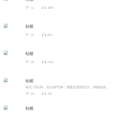
11
3280
站桩
19
862
站桩
45
4.6万
站桩
每天 15分钟，站出精气神，用最古老的功法，养最好的身心。
20
794
站桩