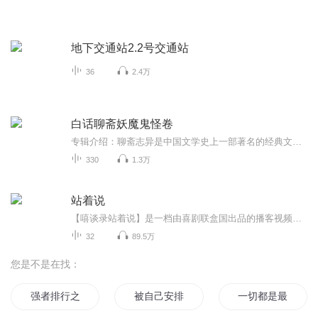
地下交通站2.2号交通站
36
2.4万
白话聊斋妖魔鬼怪卷
专辑介绍：聊斋志异是中国文学史上一部著名的经典文学小说，为读者描绘狐仙鬼怪，反映了当时的人世百态，具有浓郁的浪漫主义色彩。本专辑主题包含有考城隍、陆判、尸变、喷水、长清僧、僧孽、山魈、咬鬼、狐人瓶、荍中怪、宅妖、王六郎、画皮、贾儿、叶生...
330
1.3万
站着说
【嘻谈录站着说】是一档由喜剧联盒国出品的播客视频节目。旨在推广单口喜剧文化，单口喜剧演员。没有主题，没有局限，SHOW GOES ON
32
89.5万
您是不是在找：
强者排行之末
被自己安排了
一切都是最好的安