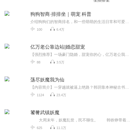
生排排坐
狗狗智商·排排坐｜萌宠 科普
介绍狗狗们的智商排名，和一些萌萌的生活日常和可爱趣事。汪星人的世界里，谁是更聪明的大可爱和小宝贝呢？每集2分钟，为你轻松解读、愉快科普。
100
6.4万
亿万老公靠边站|婚恋甜宠
【强烈推荐】一场豪门隐婚，甜宠你的心，亿万老公我爱你！【内容简介】他是商场上的不败王者，是百年难遇的奇才，更是叶素眼中最闪亮的星！可他偏偏讨厌她！醉酒强上，她被迫承欢。吃干抹净，还说是她主动勾引，强上他床！卧槽，黎少，脸是个好东西，麻烦...
88
3.5万
荡尽妖魔我为仙
【内容简介】一穿越就被逼上绝路？韩玥靠本神秘古书《万发辑录》，抽中雷法神通直接炸平城主府，惊险跑路！逃到分肉集，他靠“刀工+雷劈”双buff成首席，一边砍妖兽赚外快，一边当“倒爷”狂捞灵石，日子美滋滋。谁知妖兽突然围城，集子炸了！他拼死斩兽重...
1124
23.4万
饕餮武镇妖魔
大周末年，妖魔乱世，民不聊生。 韩铁铮带着自己设计的游戏设定【饕餮熔炉】穿越到这方世界，只要献祭熔炉，就能突破武学功法。 从《白猿通臂拳》到《猿魔九变》。从《金刚拳》到《大金刚明王印》再到《大威天龙菩萨观》。...
625
11.1万