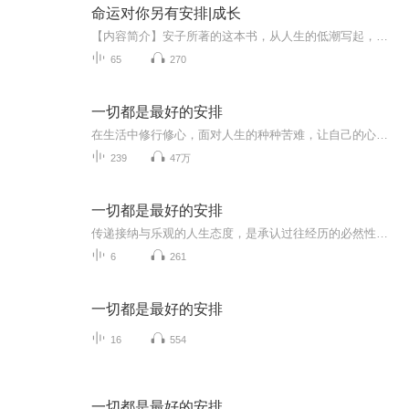
命运对你另有安排|成长
【内容简介】安子所著的这本书，从人生的低潮写起，分析了低潮的成因和应对的策略，对人生可能经历的种种磨难做了详尽的分析，并给出切实可行的解决办法。本书，博采众长、引经据典，每章都堪称经典，每节都独立阐述一个主题，从不同的角度分析了阻碍我们...
65
270
一切都是最好的安排
在生活中修行修心，面对人生的种种苦难，让自己的心智成熟起来，坚强起来，不为苦纠结，不为乐陶醉，自主自在。
239
47万
一切都是最好的安排
传递接纳与乐观的人生态度，是承认过往经历的必然性，相信困境中藏机遇、遗憾里有馈赠。它并非消极认命，而是在接纳现实后主动向阳——错过的选择可能避开隐患，遭遇的挫折会沉淀成长，当下的不顺或许是未来的铺垫。这种心态能帮人缓解焦虑、减少内耗，以...
6
261
一切都是最好的安排
16
554
一切都是最好的安排