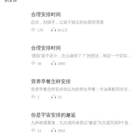
的安排
合理安排时间
忍住，别插手，让孩子独立的自我管理课
170
64.1万
合理安排时间
‘摆脱“孩子还小，怎么做得了？”的想法，制定一个切实可行的“规范”反复的教，很多家长都知道，孩子遭遇挫折的时候，家长不应该马上插手帮忙，但是真遇到那样的情况，还是忍不住去帮。这其实是在给孩子帮倒忙，为了培养孩子的自立能力，父母在想要帮忙的时候一定要尽可能忍住，不插手。自我管理并不是一件容易 做到的事，有时候对大人而言堵阳个难题，想要让孩子 做到自我管理，面临的困难更是可想而知，当孩子觉得一件事有趣，他便会乐此不疲地一直做下去，在这过程中不断挑战自己。这套书里列举的办法，既让孩...
30
2960
营养早餐怎样安排
营养早餐怎样安排你以为的养生早餐：牛油果配羽衣甘蓝冰沙 实际该吃的早餐：隔壁王姨家飘来的葱花面香 当代年轻人的早餐分为两种极端——要么啃着凉包子追公交，要么在ins风摆盘里找饭吃。作为一名混迹养生圈的老油条，今天咱们就用老祖宗的智慧，拆...
1
15
你是宇宙安排的邂逅
九种相遇重逢，九次感同身受以“邂逅”为主题写就9个直击人心的故事带给读者百转千回的感动张皓宸在纸上重现了自己眼中相互交织的微型宇宙所关照的是"我们如何爱自己"这件事爱自己，是终生浪漫的开始。
11
3552