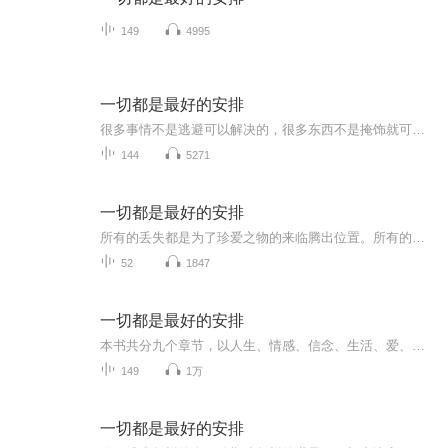
149
4995
一切都是最好的安排
很多事情不是逃避可以解决的，很多东西不是掩饰就可以抹去的，没有谁能做到让所有人满意，就算你再圆滑，在利益的冲突下，也不可能将一切做到皆大欢喜，总有人会受伤。
144
5271
一切都是最好的安排
所有的丢失都是为了珍爱之物的来临腾出位置。所有的匍匐都是高高跃起前的热身，所有的支离破碎都是为了来之不易的圆满。那些星星点点的微光，终会成为燃烧生命的熊熊之光，一切都是最好的安排。
52
1847
一切都是最好的安排
本书共分九个章节，以人生、情感、信念、生活、爱、快乐、幸福、智慧、情绪为主题，教我们如何对待生命中的困惑与迷茫，增强面对世事无常的内在力量。 这是一部可以源源不断给人补充内在能量的书。不管你想成为怎样的人，面对世间何种烦恼，你都可以从加措对人生的加持与开示中获得改变的力量，把自己变得更好。世间一切苦乐都只是一步之遥，勇敢地面对自己的内心，才能找到更有力量的自己。
149
1万
一切都是最好的安排