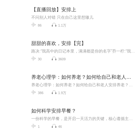
【直播回放】安排上
不问别人对错 只在自己这里想辙儿
86
1.1万
甜甜的喜欢，安排【完】
路决:“我高中的日记本里，满满都是你的名字”乔一柠:“我爱你”“少年是夏日燎原，心动是春日里的无眠”“春风没有吹动她的心，是他吹动了”
30
3609
养老心理学：如何养老？如何给自己和老人安排养老？
养老心理学：如何养老？如何给自己和老人安排养老？如何面对养老难题！自家老人如何养老？及自己未来的养老安排！探讨养老问题，直面变老焦虑！我们即将变老，家里老人也要应对养老，那么你有变老和养老的焦虑吗？中国进入老龄化社会，本专辑探讨，我们应...
386
1.9万
如何科学安排早餐？
一份科学的早餐，是开启一天活力的关键，核心遵循主食+优质蛋白+果蔬的搭配原则，兼顾营养均衡与饱腹感。主食选择粗粮、全麦等复合碳水，稳定供能；搭配鸡蛋、牛奶、豆浆等优质蛋白，增强饱腹感、维持代谢；再加入新鲜果蔬，补充维生素与膳食纤维，少油少...
1
46