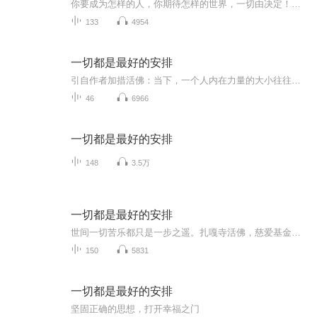
你要成为怎样的人，你期待怎样的世界，一切由️决定！世间一切苦乐都只是一步之遥！书籍信息:一切都是最好的安排内容重点:既不要扰乱他人的心，也不要动摇自己的决心。主播介绍:一个41岁还在读研的江南女子：叶子推荐人群:所有静不下心来，有困扰，有烦恼...
133
4954
一切都是最好的安排
引自作者加措活佛：当下，一个人内在力量的大小往往成为他在这个世界里能否安乐的重要条件。如果能有一颗坚韧的心，那么所有外在的困难都只是你内在修行过程中的一种检验。你要成为怎样的人，你期待怎样的世界，我想这一切都由你的心决定。
46
6966
一切都是最好的安排
148
3.5万
一切都是最好的安排
世间一切苦乐都只是一步之遥。扎嘎寺活佛，慈爱基金的发起人 ，80后最具影响力的精神导师之一，也是当代新媒体时代最具传播力的智慧导师之一。
150
5831
一切都是最好的安排
坚固正确的思想，打开幸福之门