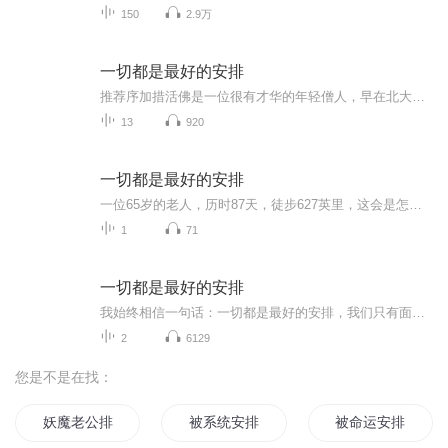
150
2.9万
一切都是最好的安排
推荐序加措活佛是一位很有才华的年轻僧人，早在北大上学的时候，就给我读过他写的一些诗，既有天然画意又有深邃哲理，相当感人。这本《一切都是最好的安排》，则是他开示人生智慧的感悟随笔。每篇文字不多，然不乏触动你心灵的警言，让你与他一起去面对人生生命、生活中的种种问题，以及由此而悟得的解脱智慧。人生是苦，这是佛教的一个基本教义。然而，没有乐又哪来苦，没有苦又哪来乐？苦中有乐，乐中有苦；苦尽甘来，乐极生悲。苦乐无常，全在一念之转。佛陀开示众生说：执取名相，执我为本，乐亦为苦；看破名相，放下自我，苦亦为乐。在生活中修行修心，面对人生的种种苦难，让自己的心智成熟起来、坚强起来，不为苦纠结，不为乐陶醉，自主自在。我相信，读者在读了加措活佛这本书后，一定能从中得到智慧的启示，从而增长自心内在的力量，破除生命历程中的困惑和无常，以无畏的勇气去面对日常生活中的无尽磨难。楼宇烈二〇一三年十一月
13
920
一切都是最好的安排
一位65岁的老人，历时87天，徒步627英里，这会是怎样的一段经历？英国作家蕾秋·乔伊斯在小说《一个人的朝圣》中，就讲述了这样一个故事。主人公哈罗德因为一封信，从此踏上了一个人的朝圣之旅。沿途经历了很多困难，他既得到了自我救赎，也重新收获了幸福...
1
71
一切都是最好的安排
我始终相信一句话：一切都是最好的安排，我们只有面对困难才会获得幸福，迷茫和焦虑正常，但在变好的路上，慢一点又何妨
2
6129
您是不是在找：
妖魔老公排排站
被系统安排的幸运人生
被命运安排