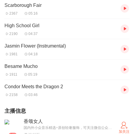
音乐创新和多样性。
Scarborough Fair
Edgar 多年来一直在音乐和广告的声音设计专业领域工作，
2367
05:16
在世界各地参加一些商业演出，文化交流演出和节日庆典活
High School Girl
动。在此期间，他出了八张专辑和两张他和加拿大艺术家一
2190
04:37
起演出现场的 DVD。
Jasmin Flower (Instrumental)
1981
04:18
Besame Mucho
1911
05:19
Condor Meets the Dragon 2
2158
03:46
主播信息
香颂女人
国内外小众音乐精选+原创轻奢服饰，可关注微信公众号或同名喜马拉雅号：“香颂女人”，也可加本人微信号：youya-2009 友情音乐互动。
加关注