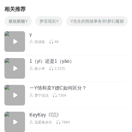
相关推荐
魑魅魍魉Y
梦语现实Y
Y先生的熊猫事务所I梦幻魔都
y
悦读烩
48
1（yī）还是1（yāo）
曲小奇
2.23万
一Y情和卖Y嫖C如何区分？
曹宁说法
7304
K᷂e᷂y᷂K᷂e᷂y᷂《错᷂过᷂》
温柔换余生
7984