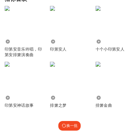
19.71万
1367
7960
印第安音乐吟唱，印
印第安人
十个小印第安人
第安排箫演奏曲
1885
534
2.03万
印第安神话故事
排箫之梦
排箫金曲
换一批