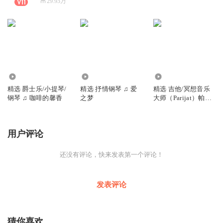
29.93万
60.29万
2.46万
24.45万
精选 爵士乐/小提琴/
精选 抒情钢琴 ♫ 爱
精选 吉他/冥想音乐
钢琴 ♫ 咖啡的馨香
之梦
大师（Parijat）帕里
加特 ♫ 爱之花（二）
用户评论
还没有评论，快来发表第一个评论！
发表评论
猜你喜欢