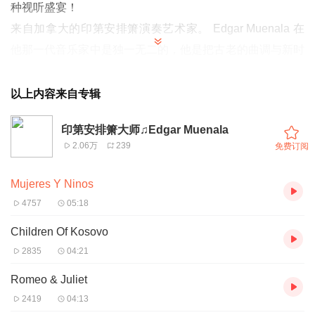
种视听盛宴！
来自加拿大的印第安排箫演奏艺术家。 Edgar Muenala 在
他那一代音乐家中是独一无二的，他是把古老的曲调与新时
代的情感结合在一起的艺术家，作曲家和优秀的排箫演奏
家。Edgar 是来自不列颠哥伦比亚省的一位独立的艺术家，
以上内容来自专辑
在过去的 22 年间一直在环游世界，与各地不同的人群分享
印第安排箫大师♫Edgar Muenala
他的音乐。2010 年的二月，他出现在 2010 年温哥华冬季
2.06万
239
免费订阅
奥林匹克的舞台上。
Edgar 的畅销唱片“Evolution(2003)”推动了他音乐事业的快
Mujeres Y Ninos
速发展。在这张唱片里，他把古典音乐的元素，和东西方音
4757
05:18
乐的特点进行完美的融合，开辟了一个令人兴奋的新领域。
Children Of Kosovo
作为一个美洲土著人，本土音乐和文化赋予Edgar 创作灵
2835
04:21
感，而游历世界的经历进一步发挥了他的天赋。他专注于汇
Romeo & Juliet
集世界各地不同的传统乐器，融合多元文化下的不同节奏，
2419
04:13
同时吸收了在音乐制作方面的先进技术，以更好的展示他的