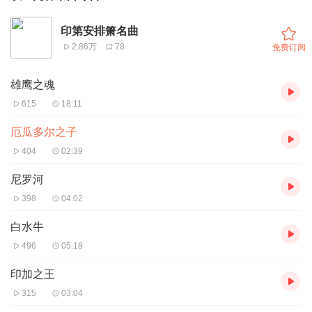
印第安排箫名曲
2.86万
78
免费订阅
雄鹰之魂
615
18:11
厄瓜多尔之子
404
02:39
尼罗河
398
04:02
白水牛
496
05:18
印加之王
315
03:04