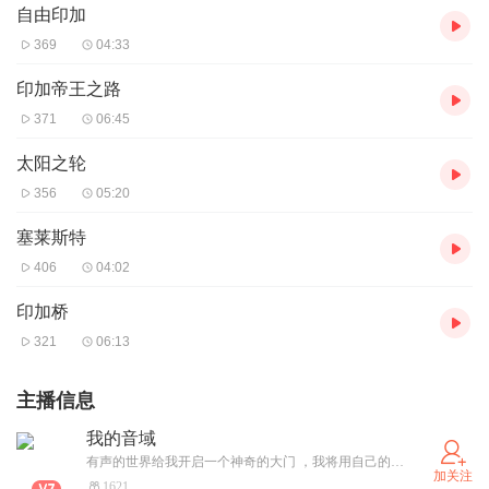
自由印加
369
04:33
印加帝王之路
371
06:45
太阳之轮
356
05:20
塞莱斯特
406
04:02
印加桥
321
06:13
主播信息
我的音域
有声的世界给我开启一个神奇的大门 ，我将用自己的声音去开启他。
加关注
1621