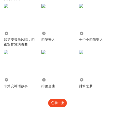
19.72万
1367
7960
印第安音乐吟唱，印
印第安人
十个小印第安人
第安排箫演奏曲
1885
2.03万
535
印第安神话故事
排箫金曲
排箫之梦
换一批