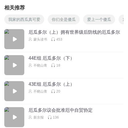
相关推荐
我家的西瓜真可爱
你们全是傻瓜
爱上一个傻瓜
末
厄瓜多尔（上）拥有世界级后防线的厄瓜多尔
蒙头读书
453
44E组 厄瓜多尔（下）
不晓山青
18
43E组 厄瓜多尔（上）
不晓山青
20
厄瓜多尔议会批准厄中自贸协定
新京报
136