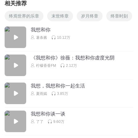
相关推荐
终焉世界的乐章
末世终章
岁月终章
终章时刻
我想和你
薯条酱
10.12万
《我想和你》徐薇：我想和你虚度光阴
柠檬香香FM
2.12万
我想，我想和你一起生活
夏雨嫣
3.85万
我想和你谈一谈
了了
9.60万