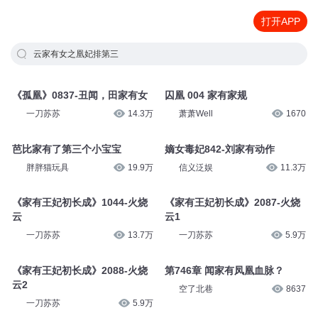
打开APP
云家有女之凰妃排第三
《孤凰》0837-丑闻，田家有女
囚凰 004 家有家规
一刀苏苏
14.3万
萧萧Well
1670
芭比家有了第三个小宝宝
嫡女毒妃842-刘家有动作
胖胖猫玩具
19.9万
信义泛娱
11.3万
《家有王妃初长成》1044-火烧
《家有王妃初长成》2087-火烧
云
云1
一刀苏苏
13.7万
一刀苏苏
5.9万
《家有王妃初长成》2088-火烧
第746章 闻家有凤凰血脉？
云2
空了北巷
8637
一刀苏苏
5.9万