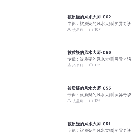
被质疑的风水大师-062
专辑：
被质疑的风水大师|灵异奇谈
师|免费真人多播
107
琉星月
被质疑的风水大师-059
专辑：
被质疑的风水大师|灵异奇谈
师|免费真人多播
126
琉星月
被质疑的风水大师-055
专辑：
被质疑的风水大师|灵异奇谈
师|免费真人多播
126
琉星月
被质疑的风水大师-051
专辑：
被质疑的风水大师|灵异奇谈