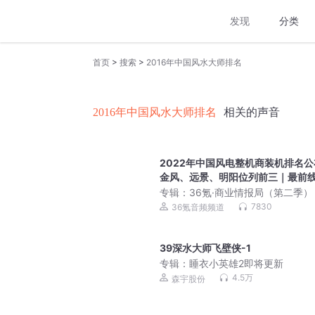
发现
分类
>
>
首页
搜索
2016年中国风水大师排名
2016年中国风水大师排名
相关的声音
2022年中国风电整机商装机排名公
金风、远景、明阳位列前三｜最前
专辑：
36氪·商业情报局（第二季）
7830
36氪音频频道
39深水大师飞壁侠-1
专辑：
睡衣小英雄2即将更新
4.5万
森宇股份