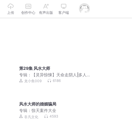
上传
创作中心
有声出版
客户端
第29集 风水大师
专辑：
【灵异惊悚】天命走阴人‖多人演
播‖胆小勿入【vip免费】
6186
龙小鱼009
风水大师的婚姻骗局
专辑：
惊天案件大全
4593
非凡文化