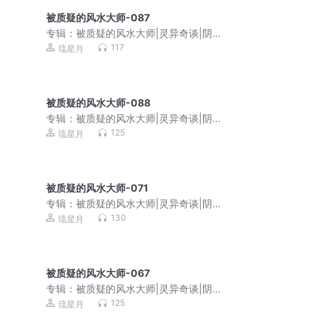
被质疑的风水大师-087
专辑：
被质疑的风水大师|灵异奇谈|阴阳
师|免费真人多播
117
琉星月
被质疑的风水大师-088
专辑：
被质疑的风水大师|灵异奇谈|阴阳
师|免费真人多播
125
琉星月
被质疑的风水大师-071
专辑：
被质疑的风水大师|灵异奇谈|阴阳
师|免费真人多播
130
琉星月
被质疑的风水大师-067
专辑：
被质疑的风水大师|灵异奇谈|阴阳
师|免费真人多播
125
琉星月