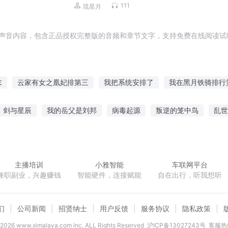
师|免费真人多播
111
琉星月
门声音内容，包含正品授权完整版的音频和章节文字，支持免费在线阅读试
末
云家有女之凰妃排第三
我把系统安排了
我在黑月铁骑排行
安排了
穿越火线之王者横空临世2016
原子排列师
太子昏庸
剑与星辰
我的岳父是刘邦
病毒起源
叛逆的笼中鸟
乱世
武林美女排行榜
最后一排
妖魔老公排排站
绝色妖孽排排
之剑痕
风悲秋寂
英雄联盟之全民穿越
七龙珠之黑绸军的再兴
主播培训
小雅智能
车联网平台
兼职副业，兴趣赚钱
智能硬件，连接赋能
自在出行，听我想听
们
公司新闻
招贤纳士
用户反馈
服务协议
隐私政策
2026
www.ximalaya.com lnc. ALL Rights Reserved
沪ICP备13027243号
客服热线