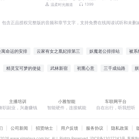
悚悬疑盗墓小说
1399
温柔时光频道
，包含正品授权完整版的音频和章节文字，支持免费在线阅读试听和未删减
公寓命运的安排
云家有女之凰妃排第三
妖魔老公排排站
被系
好的安排
被自己安排了
我相信一切都是最好的安排
大佬只想
精灵宝可梦的使徒
武林新宿
初熏心意
三千成仙路
朕
的安排
如果命运安排我爱你
冥冥有安排
一切都是最好的安排
倾世之一世烟雨迷蒙
六年青春我爱过的他
武道乾坤录
腹黑总
主播培训
小雅智能
车联网平台
兼职副业，兴趣赚钱
智能硬件，连接赋能
自在出行，听我想听
们
公司新闻
招贤纳士
用户反馈
服务协议
隐私政策
2026
www.ximalaya.com lnc. ALL Rights Reserved
沪ICP备13027243号
客服热线