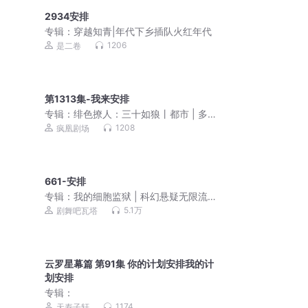
2934安排
专辑：
穿越知青|年代下乡插队火红年代
1206
是二卷
第1313集-我来安排
专辑：
绯色撩人：三十如狼丨都市 | 多
女主爽文 | 复仇 | 逆袭打脸 | 虐渣
1208
疯凰剧场
661-安排
专辑：
我的细胞监狱 | 科幻悬疑无限流 |
3D精品多人剧
5.1万
剧舞吧瓦塔
云罗星幕篇 第91集 你的计划安排我的计
划安排
专辑：
1174
天寿子轩