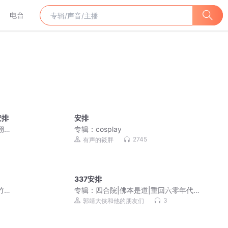
电台
安排
安排
栩栩
专辑：
cosplay
/姜
2745
有声的筱胖
337安排
竹姣
专辑：
四合院|佛本是道|重回六零年代|
正红旗下|精彩多播
3
郭靖大侠和他的朋友们