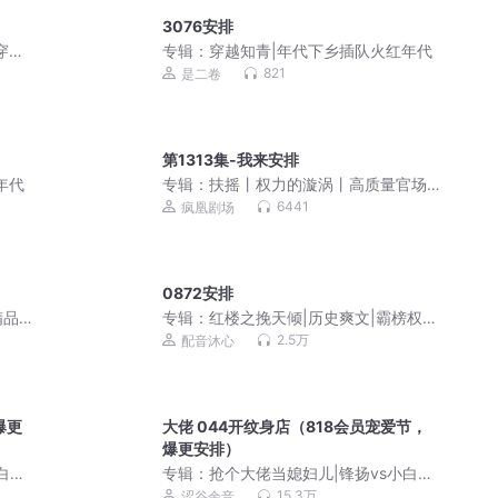
3076安排
穿越
专辑：
穿越知青|年代下乡插队火红年代
821
是二卷
第1313集-我来安排
年代
专辑：
扶摇丨权力的漩涡丨高质量官场
【都市多女主】
6441
疯凰剧场
0872安排
精品
专辑：
红楼之挽天倾|历史爽文|霸榜权
谋|多人有声剧|VIP免费
2.5万
配音沐心
爆更
大佬 044开纹身店（818会员宠爱节，
爆更安排）
白胡
专辑：
抢个大佬当媳妇儿|锋扬vs小白胡
萝卜【双男主多人】
15.3万
涩谷余音