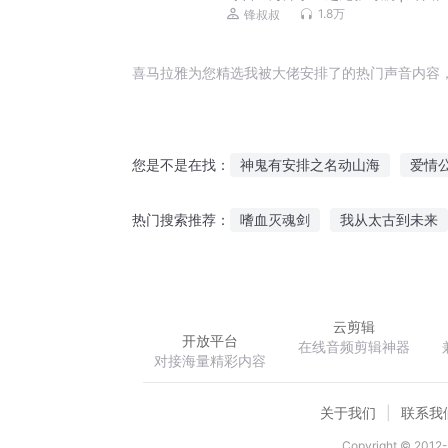
险 | 锋叔叔
1.8万
锋叔叔
喜马拉雅为您精选我被大佬安排了的热门声音内容
神鬼有安排之名动山海
爱情
您是不是在找：
被命运安排
爱上你是命运最
嗜血灭魂剑
我从太古到未来
热门搜索推荐：
强者排行之末
遇见你是最好
我成了仙武世界祖师爷
凤者
隐婚盛宠总裁大人深深爱
云剪辑
开放平台
在线音频剪辑神器
对接海量精彩内容
关于我们
联系我
Copyright © 2012-