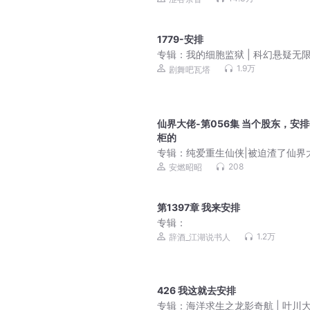
1779-安排
专辑：
我的细胞监狱 | 科幻悬疑无限
3D精品多人剧
1.9万
剧舞吧瓦塔
仙界大佬-第056集 当个股东，安
柜的
专辑：
纯爱重生仙侠|被迫渣了仙界
多人广播剧|全免费
208
安燃昭昭
第1397章 我来安排
专辑：
1.2万
辞酒_江湖说书人
426 我这就去安排
专辑：
海洋求生之龙影奇航 | 叶川