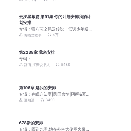
云罗星幕篇 第91集 你的计划安排我的计
划安排
专辑：
猫八两之风云传说丨低调少年逆
大天丨奇喵宇宙
4万
奇喵君故事
第2238章 我来安排
专辑：
5438
辞酒_江湖说书人
第196章 是我的安排
专辑：
春眠亦知夏|民国言情|阿醒&夏知
遥|日久生情|家国情怀|HE|多人精品有声
3490
夏知遥
剧
678新的安排
专辑：
回到九零,她在外科大佬圈火爆了