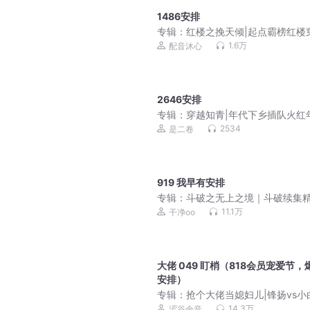
1486安排
专辑：
红楼之挽天倾|起点霸榜红楼
后宫爽文|历史权谋|多人有声剧
1.6万
配音沐心
2646安排
专辑：
穿越知青|年代下乡插队火红
2534
是二卷
919 我早有安排
专辑：
斗破之无上之境｜斗破续集
多人剧
11.1万
干净oo
大佬 049 盯梢（818会员宠爱节，
安排）
专辑：
抢个大佬当媳妇儿|锋扬vs小
萝卜【双男主多人】
14.3万
涩谷余音