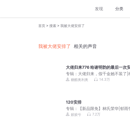
发现
分类
>
>
首页
搜索
我被大佬安排了
我被大佬安排了
相关的声音
大佬归来776 给谢明韵的最后一次
专辑：
大佬归来，假千金她不装了|
如生|玄学灵异爆笑风水悬疑|关栩栩
14.3万
糖醋奥利奥
栩栩&褚北鹤|多人剧
120安排
专辑：
【新品限免】林氏荣华|郁雨
姣兮超高口碑爆款古言
7.2万
姣姣兮