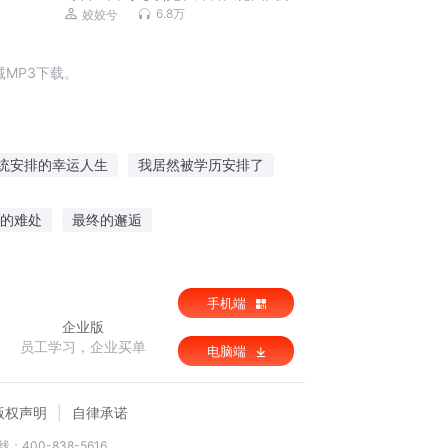
|姣姣兮 | 起点口碑爽文 | 多人有声剧
6.8万
姣姣兮
MP3下载。
统安排的幸运人生
我居然被学历安排了
安稳过日子
我把系统安排了
的难处
最终的邂逅
修真排名榜
大佬万安
最后一排
裁宠妻成瘾
北宋小货郎
手机端
企业版
员工学习，企业买单
电脑端
版权声明
自律承诺
：400-838-5616