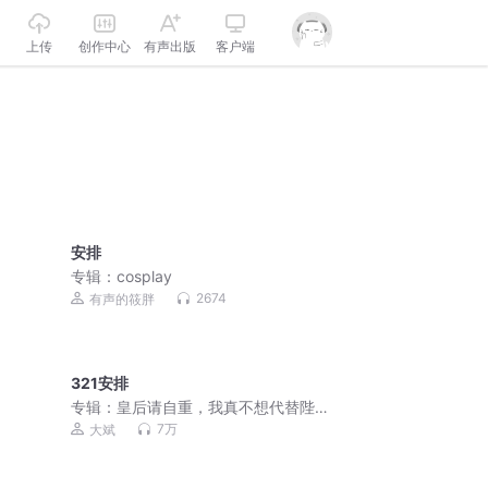
上传
创作中心
有声出版
客户端
安排
专辑：
cosplay
2674
有声的筱胖
321安排
专辑：
皇后请自重，我真不想代替陛
下！| 爆笑穿越 | 历史 | 多人有声剧
7万
大斌