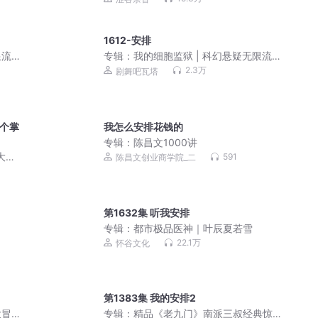
1612-安排
流 |
专辑：
我的细胞监狱 | 科幻悬疑无限流 |
3D精品多人剧
2.3万
剧舞吧瓦塔
排个掌
我怎么安排花钱的
专辑：
陈昌文1000讲
大佬|
591
陈昌文创业商学院_二
第1632集 听我安排
专辑：
都市极品医神｜叶辰夏若雪
22.1万
怀谷文化
第1383集 我的安排2
大冒
专辑：
精品《老九门》南派三叔经典惊