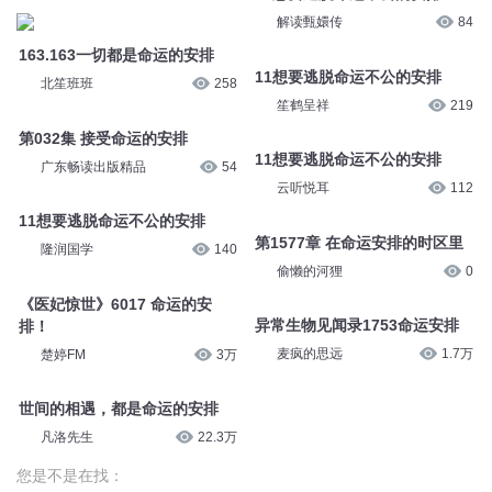
解读甄嬛传
84
163.163一切都是命运的安排
11想要逃脱命运不公的安排
北笙班班
258
笙鹤呈祥
219
第032集 接受命运的安排
11想要逃脱命运不公的安排
广东畅读出版精品
54
云听悦耳
112
11想要逃脱命运不公的安排
第1577章 在命运安排的时区里
隆润国学
140
偷懒的河狸
0
《医妃惊世》6017 命运的安
异常生物见闻录1753命运安排
排！
麦疯的思远
1.7万
楚婷FM
3万
世间的相遇，都是命运的安排
凡洛先生
22.3万
您是不是在找：