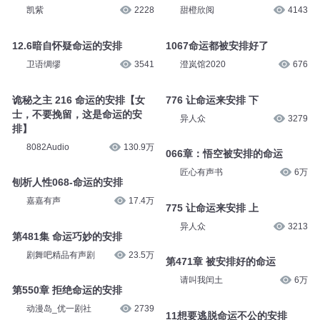
凯紫
2228
甜橙欣阅
4143
12.6暗自怀疑命运的安排
1067命运都被安排好了
卫语绸缪
3541
澄岚馆2020
676
诡秘之主 216 命运的安排【女
776 让命运来安排 下
士，不要挽留，这是命运的安
异人众
3279
排】
8082Audio
130.9万
066章：悟空被安排的命运
匠心有声书
6万
刨析人性068-命运的安排
嘉嘉有声
17.4万
775 让命运来安排 上
异人众
3213
第481集 命运巧妙的安排
剧舞吧精品有声剧
23.5万
第471章 被安排好的命运
请叫我闰土
6万
第550章 拒绝命运的安排
动漫岛_优一剧社
2739
11想要逃脱命运不公的安排