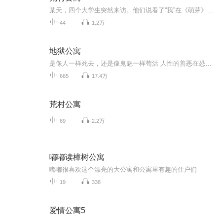
某天，四个大学生突然来访。他们说看了“我”在《萌芽》杂志上发表的中篇小说《荒村》以后，被激起一睹究竟的欲望，执意去荒村探险。四人从荒村返回后，短短几天内纷纷遭遇意外。而“我”也收到了一个自称“聂小倩”的神秘女子的E-mail。从此，种种离奇古...
44
1.2万
地狱公寓
是像人一样死去，还是像鬼魅一样苟活 人性的善恶在恐惧折磨下被彻底颠覆来到这里就该丢掉一切疑惧；在这里必须消除任何怯懦情绪。我们已来到我曾对你说过的那个地方，在这里你将看到一些鬼魂在哀恸凄伤，因为他们已丧失了心智之善。
665
17.4万
荒村公寓
69
2.2万
嘟嘟读樟树公寓
嘟嘟很喜欢这个漂亮的大公寓和公寓里有趣的住户们
19
338
爱情公寓5