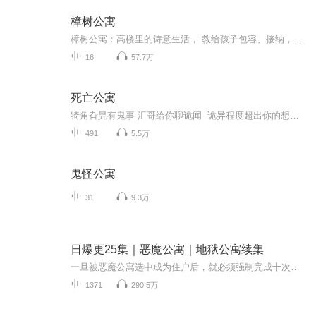
樟树公寓
樟树公寓：高楼里的诗意生活， 教给孩子包容、接纳，感受与他人一起生活的快乐。城市版的“十四只老鼠”，儿童社会交往启蒙图画书。活泼可爱的童话故事、诗意纯净的文字、温暖雅致的画面，带孩子感受人际交往的智慧和乐趣。日本图书馆协会、日本全国学校图书馆协议会选定图书。...
16
57.7万
死亡公寓
犄角旮旯有鬼事 汇哥给你聊诡闻 诡异程度超出你的想象 赶快艾特你勇猛的冤种朋友一起听吧 评论区留下 百无禁忌 诛邪退位
491
5.5万
鬼怪公寓
31
9.3万
日爆更25集｜恶魔公寓｜地狱公寓续集
一旦被恶魔公寓选中成为住户后，就必须强制完成十次生死任务，任务中必定出现难以理解的诡异现象，一旦无法完成任务就注定堕入幽冥！
1371
290.5万