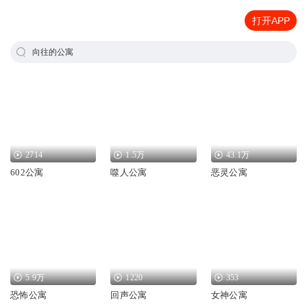
打开APP
向往的公寓
2714
1.5万
43.1万
602公寓
噬人公寓
恶灵公寓
5.9万
1220
353
恐怖公寓
回声公寓
女神公寓