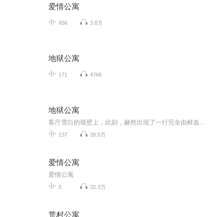
爱情公寓
656
3.8万
地狱公寓
171
4766
地狱公寓
客厅雪白的墙壁上，此刻，赫然出现了一行完全由鲜血组成的字！这极度诡异的场面，若是一般人，在这午夜时刻看到，都会吓得魂飞魄散。 但李隐却没有什么反应。 “又轮到我了……” 他仔细地看向那行字。 “2010年6月7日-7月7日，前往X市市郊的...
137
20.5万
爱情公寓
爱情公寓
5
32.3万
荒村公寓