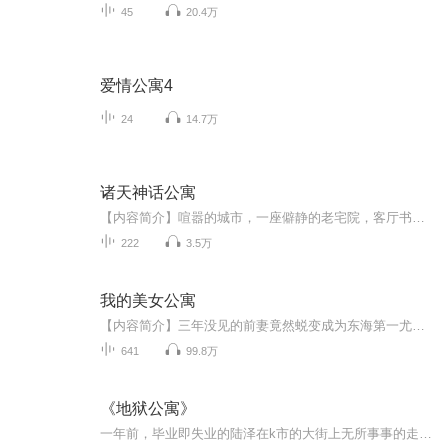
45
20.4万
爱情公寓4
24
14.7万
诸天神话公寓
【内容简介】喧嚣的城市，一座僻静的老宅院，客厅书架上摆满古旧的书籍。聊斋、封神演义、西游记、白蛇……每一本书都是通向不同世界的大门。搬进老宅的第一天，吴明不经意踏入神话世界，从此开始了周游诸天的生活。小倩、哪吒、白蛇、许仙、成群结队的狐...
222
3.5万
我的美女公寓
【内容简介】三年没见的前妻竟然蜕变成为东海第一尤物，还有霸道男总裁和大学男同学在竞争追求。这怎么能行？陶宝高呼一声：“老婆，我回来了。”。然后，故事开始了......
641
99.8万
《地狱公寓》
一年前，毕业即失业的陆泽在k市的大街上无所事事的走着，不知不觉的进入了一条巷子，忽然猛的感觉后背传来一阵凉意，在太阳下，陆泽明明一动也不动，可是脚下的影子却开始移动了。终于陆泽看到影子带他来到了一座非常高的公寓，而且有着一个极为诡异的地方...