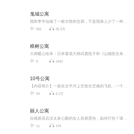
鬼城公寓
我和李半仙做了一桩古怪的交易，于是我身上少了一种东西，但多了另一种东西。 有富豪为死去的女儿举办阴婚，但新娘脖子扭断了也没和新郎对拜。 而我看见，女尸对我笑了…… 此后，我 【李道长】 著 【青玄小道士】 播
561
35.3万
樟树公寓
大师暖心绘本：日本童谣大师武鹿悦子和《山猫医生来了》画家末崎茂树联手创作。社会交往启蒙：打破低幼绘本仅限家庭成员交往和伙伴交往的局限，让孩子在更大的人文环境里感受人情温暖，体会与人交往的快乐。要敦厚而不愚：引领孩子对自身的存在感到愉悦与...
8
2442
10号公寓
【内容简介】一架在太平洋上空发生空难的飞机，一个幸免遇难的女孩，带来死神的诅咒，宁静的F市骤然间噩梦降临。这只是普通的空难，还是久怀预谋的杀局?刚刚死里逃生的蔡可薇决定调查真相，岂知身边的朋友一个个离奇死亡。真的有诅咒吗'接近她的人部必须死...
54
6.2万
丽人公寓
自视甚高且没太多心眼的女人容易受伤，如何疗伤？请收听本专辑
11
479