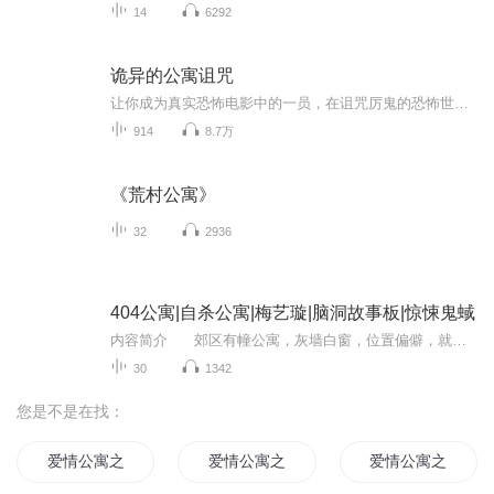
14
6292
诡异的公寓诅咒
让你成为真实恐怖电影中的一员，在诅咒厉鬼的恐怖世界中，苦苦挣扎求生！
914
8.7万
《荒村公寓》
32
2936
404公寓|自杀公寓|梅艺璇|脑洞故事板|惊悚鬼蜮
内容简介 郊区有幢公寓，灰墙白窗，位置偏僻，就算在地图上也寻不到它的踪迹。所以，不了解这里的人都习惯用门牌号来称呼它：404 公寓，而熟悉它的人都知道这里叫作 “自杀公寓”。每个房间都配备一套完整的自杀工具，供自杀者们选择。自杀者从前...
30
1342
您是不是在找：
爱情公寓之向往的生活
爱情公寓之美女系统
爱情公寓之火影系