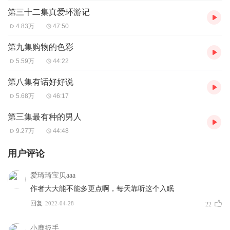
第三十二集真爱环游记
4.83万
47:50
第九集购物的色彩
5.59万
44:22
第八集有话好好说
5.68万
46:17
第三集最有种的男人
9.27万
44:48
用户评论
爱琦琦宝贝aaa
作者大大能不能多更点啊，每天靠听这个入眠
回复
2022-04-28
22
小鹿扳手