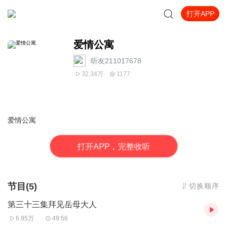
打开APP
爱情公寓
听友211017678
32.34万
1177
爱情公寓
打
开
A
P
P，完整收听
节目(5)
切换顺序
第三十三集拜见岳母大人
6.95万
49:56