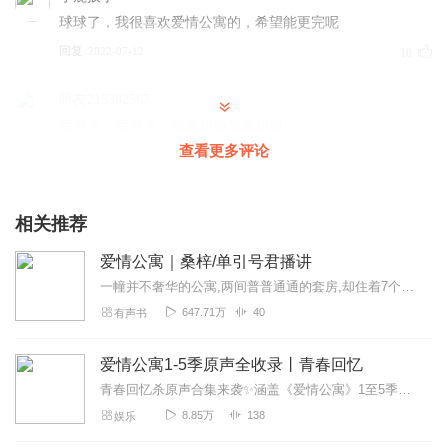
球球了，我很喜欢爱情公寓的，希望能更完呢
回复
2022-07-12
10
听友215382567
接着来，接着来。加油加油加油加油
查看更多评论
回复
2021-10-25
4
1881978neel
相关推荐
求更新求更新作者大人
回复
2022-06-09
2
爱情公寓｜桑梓/单引号君播讲
一幢并不奢华的公寓,两间普普通通的套房,却住着7个不同背景,不同身份,不同梦想的青年男女。无一例外,他们都是有故事的人,就在这栋爱情公寓里,每天都发生着看似平常...
1591021hcdq
647.71万
40
有声书
赶紧更新啊，5集太少了吧
回复
2022-03-19
2
爱情公寓1-5季原声全收录丨青春回忆
青春回忆杀原声合集来袭✨涵盖《爱情公寓》1至5季正片+番外全部原声内容，经典台词名场面、治愈插曲、热血片尾曲一键收藏。那些年听过的旋律、笑过的瞬间、感动的时刻...
莫尽欢N
8.85万
138
娱乐
𝗜 𝗵𝗼𝗽𝗲 𝘆𝗼𝘂 𝗵𝗮𝘃𝗲 𝗮 𝗵𝗮𝗽𝗽𝘆 𝗱𝗮𝘆 👑