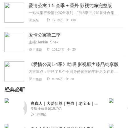
回复
2021-08-28
2
爱情公寓 1-5 全季 + 番外 影视纯净完整版
一站式集齐爱情公寓全系列，1到5季正片加番外合集上线！纯净影视原版无多余剪辑，每一段经典剧情都原汁原味，承包你的青春回忆，休闲追剧随时畅听畅看。
听友447942362
17.19万
138
娱乐
还能再更新吗？希望作者更新
回复
2023-09-03
1
爱情公寓第二季
主播:Jenkin_Shek
听友379179673
105.14万
20
广播剧
能不能再更新一点啊，每天都听它睡觉
回复
2022-09-13
1
《爱情公寓1-4季》助眠 影视原声臻品纯享版
内容重点：讲述了几个不同身份背景的年轻男女在并不奢华的爱情公寓里开心生活，嬉笑打闹的爱情故事。主播介绍：本人[疯兔子si]仅对爱情公寓系列影视原声音频进行转载，...
写给星空的诗
99.95万
88
广播剧
快更新，这是原声，太赞了，爱了爱了
经典必听
回复
2022-04-03
1
蛊真人｜大爱仙尊｜热血｜老宝玉｜多人VIP免费有声剧
大铲车铲铲铲铲
专辑播放量超19.7亿
快更新呀，指望这个入睡呢
19.08亿
回复
2023-01-31
1