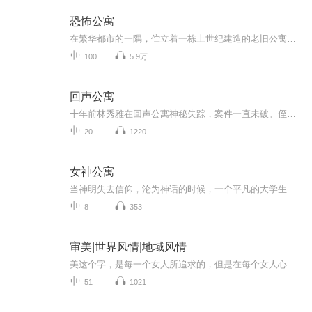
恐怖公寓
在繁华都市的一隅，伫立着一栋上世纪建造的老旧公寓。因低廉的租金，它吸引了许多收入不高的租客。然而，搬入后他们才发现，这里并不寻常——夜深时，总有一个白裙女孩低声呢喃着“我要回家”，却不知她的家在何方；楼梯拐角处，妖艳的旗袍女子似笑非笑，...
100
5.9万
回声公寓
十年前林秀雅在回声公寓神秘失踪，案件一直未破。侄女陈默为了弄清姑姑的失踪开展调查，毅然搬到了回声公寓姑姑原来住的房间，在与管理员老王、401王老太、501夫妻、601周明等人的接触中，陆续发现了一些姑姑失踪的线索，陈默在搜集线索的过程中得到了许多...
20
1220
女神公寓
当神明失去信仰，沦为神话的时候，一个平凡的大学生，住进了一间女神的公寓。喂！我要的贡品可不是黄纸啊！饭啊，是饭啊！身为火焰女神，整天叫着要饭什么的，真的好嘛？啊咧，今天为什么会下雨呢？天气预报明明说今天是晴天的啊！作为水神的你，先擦干住自己的眼泪啊！boom!你不要随便碰电器啊，不知道你是带电的么...
8
353
审美|世界风情|地域风情
美这个字，是每一个女人所追求的，但是在每个女人心理，美的标准也是不一样的？中国自古代的唐朝丰腴到现代的骨感美，都是在随着时间发生变化~而在西方国家有很多匪夷所思的“美”~如：以胖为美的女性—毛里塔尼亚;只可远观不可亵玩焉的希腊美女;马其顿的...
51
1021